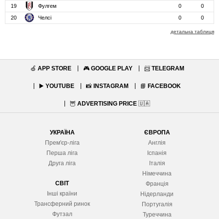
19
Фулгем
0
0
20
Челсі
0
0
детальна таблиця
🍏
APP STORE
🎮
GOOGLE PLAY
📨
TELEGRAM
▶️
YOUTUBE
📸
INSTAGRAM
📘
FACEBOOK
🦉
ADVERTISING PRICE
🇺🇦
УКРАЇНА
ЄВРОПА
Прем'єр-ліга
Англія
Перша ліга
Іспанія
Друга ліга
Італія
Німеччина
СВІТ
Франція
Інші країни
Нідерланди
Трансферний ринок
Португалія
Футзал
Туреччина