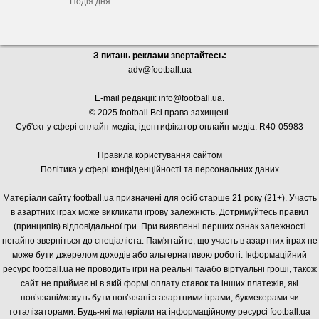
Подія дня
З питань реклами звертайтесь:
adv@football.ua
E-mail редакції:
info@football.ua
.
© 2025 football Всі права захищені.
Суб'єкт у сфері онлайн-медіа, і
дентифікатор онлайн-медіа: R40-05983
Правила користування сайтом
Політика у сфері конфіденційності та персональних даних
Матеріали сайту football.ua призначені для осіб старше 21 року (21+). Участь
в азартних іграх може викликати ігрову залежність. Дотримуйтесь правил
(принципів) відповідальної гри. При виявленні перших ознак залежності
негайно зверніться до спеціаліста. Пам'ятайте, що участь в азартних іграх не
може бути джерелом доходів або альтернативою роботі. Інформаційний
ресурс football.ua не проводить ігри на реальні та/або віртуальні гроші, також
сайт не приймає ні в якій формі оплату ставок та інших платежів, які
пов’язані/можуть бути пов’язані з азартними іграми, букмекерами чи
тоталізаторами. Будь-які матеріали на інформаційному ресурсі football.ua