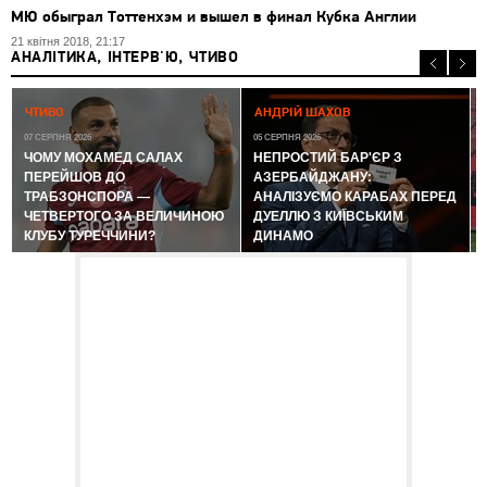
МЮ обыграл Тоттенхэм и вышел в финал Кубка Англии
21 квітня 2018, 21:17
АНАЛІТИКА, ІНТЕРВ'Ю, ЧТИВО
0
ЧТИВО
АНДРІЙ ШАХОВ
07 СЕРПНЯ 2026
05 СЕРПНЯ 2026
ЧОМУ МОХАМЕД САЛАХ
НЕПРОСТИЙ БАР'ЄР З
ПЕРЕЙШОВ ДО
АЗЕРБАЙДЖАНУ:
ТРАБЗОНСПОРА —
АНАЛІЗУЄМО КАРАБАХ ПЕРЕД
ЧЕТВЕРТОГО ЗА ВЕЛИЧИНОЮ
ДУЕЛЛЮ З КИЇВСЬКИМ
КЛУБУ ТУРЕЧЧИНИ?
ДИНАМО