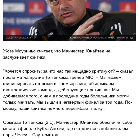
21 КВІТНЯ 2018, 23:15
ЖОЗЕ МОУРИНЬО, ФОТО ФК МАНЧЕСТЕР ЮНАЙТЕД
Жозе Моуриньо считает, что Манчестер Юнайтед не
заслуживает критики.
"Хочется спросить: за что нас так нещадно критикуют? – сказал
после матча против Тоттенхэма тренер МЮ. – Мы можем
финишировать вторыми в Премьер-лиге, обыгрываем
фантастические команды, действующие против нас. Мы
добиваемся того, о чем в последние годы болельщики могли
только мечтать. Мы вышли в четвертый финал за три года. По-
моему, наши критики немного перегибают палку".
Обыграв Тоттенхэм (2:1), Манчестер Юнайтед обеспечил себе
место в финале Кубка Англии, где встретится с победителем
пары Челси – Саутгемптон.