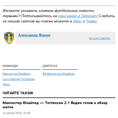
Желаете узнавать главные футбольные новости
первыми?
Подписывайтесь на
наш канал в
Telegram
!
Следить
за нашим сайтом вы также можете в
Viber
и
Twitter
.
Александр Фокин
всі статті автора
КОМАНДИ
ДЖЕРЕЛА
Манчестер Юнайтед
ФК Манчестер Юнайтед
Саутгемптон
Тоттенгем
Челсі
ЧИТАЙТЕ ТАКОЖ
Манчестер Юнайтед — Тоттенхэм 2:1 Видео голов и обзор
матча
21 квітня 2018, 22:06