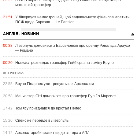
22:22
Агент Габріела Жезуса відвідав базу Наполі на тлі чуток про
можливий трансфер
21:51
У Ліверпуля немає грошей, щоб задовольнити фінансові апетити
ПСЖ щодо Баркола — Le Parisien
АНГЛІЯ. НОВИНИ
00:33
Ліверпуль домовився з Барселоною про оренду Рональда Араухо
— Романо
00:20
Ньюкасл розглядає трансфер Гейб’єрга на заміну Бруно
07 СЕРПНЯ 2026
22:55
Бруно Гімараес уже тренується з Арсеналом
20:58
Манчестер Сіті домовився про трансфер Рульї з Марселя
17:42
Томіясу приєднався до Крістал Пелес
15:20
Спенс не перейде в Ліверпуль
14:12
Арсенал зробив запит щодо вінгера з АПЛ