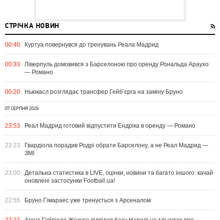
СТРІЧКА НОВИН
00:40
Куртуа повернувся до тренувань Реала Мадрид
00:33
Ліверпуль домовився з Барселоною про оренду Рональда Араухо
— Романо
00:20
Ньюкасл розглядає трансфер Гейб’єрга на заміну Бруно
07 СЕРПНЯ 2026
23:53
Реал Мадрид готовий відпустити Ендріка в оренду — Романо
23:23
Гвардіола порадив Родрі обрати Барселону, а не Реал Мадрид —
ЗМІ
23:00
Детальна статистика в LIVE, оцінки, новини та багато іншого: качай
оновлені застосунки Football.ua!
22:55
Бруно Гімараес уже тренується з Арсеналом