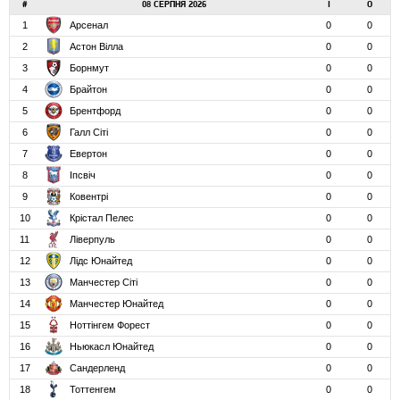
#
08 СЕРПНЯ 2026
І
О
1
Арсенал
0
0
2
Астон Вілла
0
0
3
Борнмут
0
0
4
Брайтон
0
0
5
Брентфорд
0
0
6
Галл Сіті
0
0
7
Евертон
0
0
8
Іпсвіч
0
0
9
Ковентрі
0
0
10
Крістал Пелес
0
0
11
Ліверпуль
0
0
12
Лідс Юнайтед
0
0
13
Манчестер Сіті
0
0
14
Манчестер Юнайтед
0
0
15
Ноттінгем Форест
0
0
16
Ньюкасл Юнайтед
0
0
17
Сандерленд
0
0
18
Тоттенгем
0
0