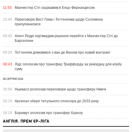
11:55
Манчестер Сіті зацікавився Енцо Фернандесом
10:44
Переговори Вест Гема і Тоттенгема щодо Соломона
призупинилися
09:45
Агент Родрі підтвердив рішення перейти з Манчестер Сіті до
Барселони
09:20
Тоттенгем домовився з ван де Веном про новий контракт
00:43
Лідс оголосив про трансфер Траффорда за рекордну для клубу
суму
06 СЕРПНЯ 2026
20:50
Ньюкасл розпочав переговори щодо трансферу Нмечі
20:19
Арсенал зберіг титульного спонсора до 2033 року
18:19
Борнмут оголосив про трансфер Хуанлу
АНГЛІЯ. ПРЕМ'ЄР-ЛІГА