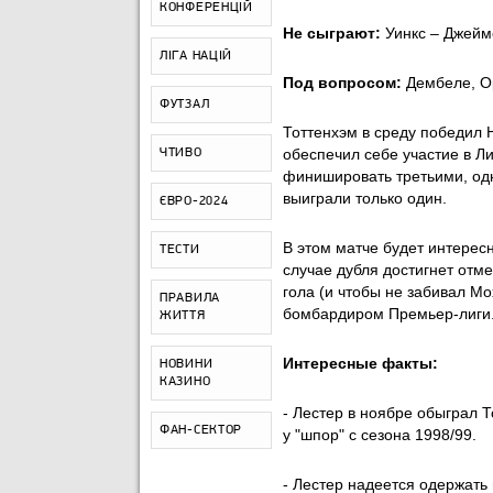
КОНФЕРЕНЦІЙ
Не сыграют:
Уинкс – Джейм
ЛІГА НАЦІЙ
Под вопросом:
Дембеле, О
ФУТЗАЛ
Тоттенхэм в среду победил 
обеспечил себе участие в Л
ЧТИВО
финишировать третьими, од
выиграли только один.
ЄВРО-2024
В этом матче будет интерес
ТЕСТИ
случае дубля достигнет отме
гола (и чтобы не забивал М
ПРАВИЛА
бомбардиром Премьер-лиги
ЖИТТЯ
Интересные факты:
НОВИНИ
КАЗИНО
- Лестер в ноябре обыграл 
ФАН-СЕКТОР
у "шпор" с сезона 1998/99.
- Лестер надеется одержать