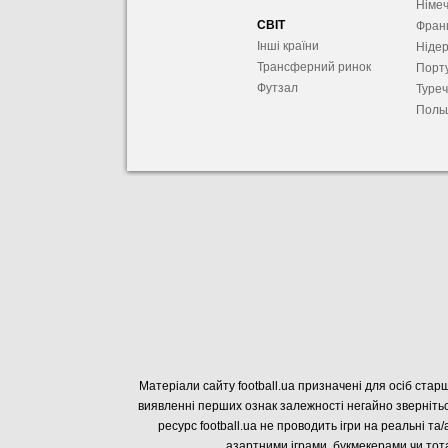
Німе
СВІТ
Фран
Інші країни
Ніде
Трансферний ринок
Порту
Футзал
Туре
Поль
Матеріали сайту football.ua призначені для осіб старш
виявленні перших ознак залежності негайно звернітьс
ресурс football.ua не проводить ігри на реальні та/
азартними іграми, букмекерами чи тота