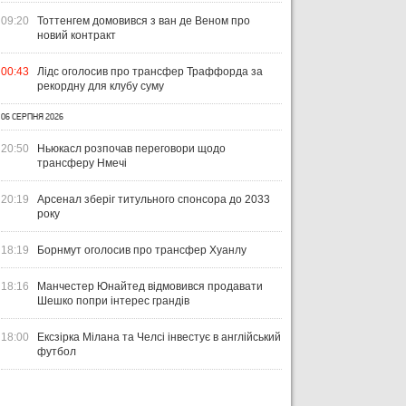
09:20
Тоттенгем домовився з ван де Веном про
новий контракт
00:43
Лідс оголосив про трансфер Траффорда за
рекордну для клубу суму
06 СЕРПНЯ 2026
20:50
Ньюкасл розпочав переговори щодо
трансферу Нмечі
20:19
Арсенал зберіг титульного спонсора до 2033
року
18:19
Борнмут оголосив про трансфер Хуанлу
18:16
Манчестер Юнайтед відмовився продавати
Шешко попри інтерес грандів
18:00
Ексзірка Мілана та Челсі інвестує в англійський
футбол