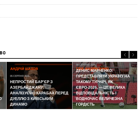
ИВО
05 СЕРПНЯ 2026
АНДРІЙ ШАХОВ
ГЛІБ АНДРУСЕНКО
ДЕНИС МАРЧЕНКО:
ПРЕДСТАВЛЯТИ УКРАЇНУ НА
05 СЕРПНЯ 2026
НЕПРОСТИЙ БАР'ЄР З
ТАКОМУ ТУРНІРІ, ЯК
АЗЕРБАЙДЖАНУ:
ЄВРО-2026, — ЦЕ ВЕЛИКА
АНАЛІЗУЄМО КАРАБАХ ПЕРЕД
ВІДПОВІДАЛЬНІСТЬ І
Ю
ДУЕЛЛЮ З КИЇВСЬКИМ
ВОДНОЧАС ВЕЛИЧЕЗНА
ДИНАМО
ГОРДІСТЬ