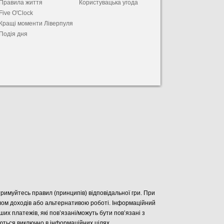
Правила життя
Користувацька угода
Five O'Clock
Кращі моменти Ліверпуля
Подія дня
отримуйтесь правил (принципів) відповідальної гри. При
елом доходів або альтернативою роботі. Інформаційний
нших платежів, які пов’язані/можуть бути пов’язані з
уються виключно в інформаційних цілях.