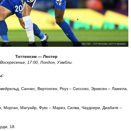
ЛЕСТЕР - ТОТТЕНХЭМ, GETTY IMAGES
Тоттенхэм — Лестер
Воскресенье
,
17:00
,
Лондон, Уэмбли
.
ы:
вейрельд, Санчес, Вертонген, Роуз – Сиссоко, Эриксен – Ламела,
, Морган, Магуайр, Фукс – Марез, Силва, Чаудхери, Диабате –
рди, 18.