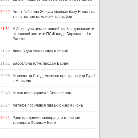
22:22
Агент Габріела Жезуса відвідав базу Наполі на
тлі чуток про можливий трансфер
21:51
У Ліверпуля немає грошей, щоб задовольнити
фінансові апетити ПСЖ щодо Баркола — Le
Parisien
21:29
Люка Зідан змінив клуб в Іспанії
21:21
Барселона готує продаж Барджі
20:58
Манчестер Сіті домовився про трансфер Рульї
з Марселя
20:49
Мілан попрощався з Беннасером
20:24
Хетафе посилився півзахисником Ліона
20:21
Ренн продовжив співпрацю з головним
тренером Франком Езом