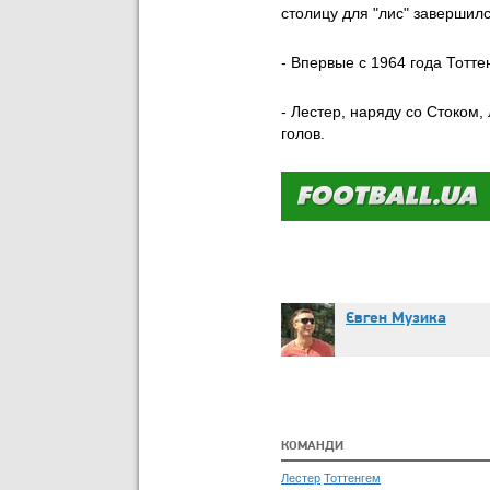
столицу для "лис" завершилс
- Впервые с 1964 года Тотт
- Лестер, наряду со Стоком
голов.
Євген Музика
КОМАНДИ
Лестер
Тоттенгем