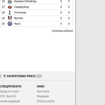
16
Ньюкасл Юнайтед
0
0
17
Сандерленд
0
0
18
Тоттенгем
0
0
19
Фулгем
0
0
20
Челсі
0
0
детальна таблиця
🦉
ADVERTISING PRICE
🇺🇦
СПЕЦПРОЄКТИ
ІНФО
Кращі в історії
Контакти
УПЛ. Best XІ
Редакція
Битва редакцій
Privacy policy