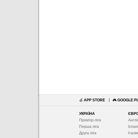
🍏
APP STORE
🎮
GOOGLE P
УКРАЇНА
ЄВР
Прем'єр-ліга
Англі
Перша ліга
Іспан
Друга ліга
Італі