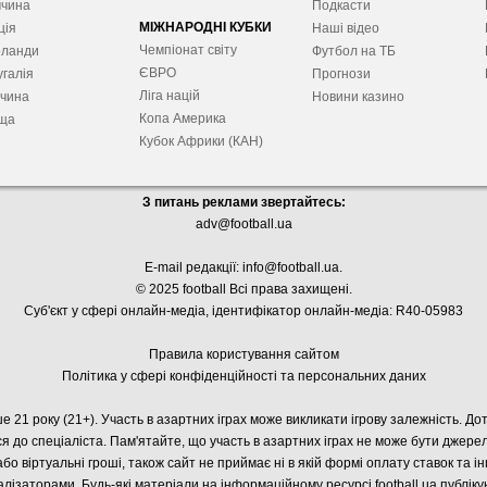
ччина
Подкасти
МІЖНАРОДНІ КУБКИ
ція
Наші відео
Чемпіонат світу
рланди
Футбол на ТБ
ЄВРО
галія
Прогнози
Ліга націй
ччина
Новини казино
Копа Америка
ща
Кубок Африки (КАН)
З питань реклами звертайтесь:
adv@football.ua
E-mail редакції:
info@football.ua
.
© 2025 football Всі права захищені.
Суб'єкт у сфері онлайн-медіа, і
дентифікатор онлайн-медіа: R40-05983
Правила користування сайтом
Політика у сфері конфіденційності та персональних даних
е 21 року (21+). Участь в азартних іграх може викликати ігрову залежність. Д
я до спеціаліста. Пам'ятайте, що участь в азартних іграх не може бути джер
або віртуальні гроші, також сайт не приймає ні в якій формі оплату ставок та і
лізаторами. Будь-які матеріали на інформаційному ресурсі football.ua публік