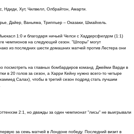
с, Ндиди, Хут, Чилвелл, Олбрайтон, Амарти.
рье, Дайер, Ваньяма, Триппьер – Оказаки, Шмайхель.
Ньюкасл 1:0 и благодаря ничьей Челси с Хаддерсфилдом (1:1)
иге чемпионов на следующий сезон. "Шпоры" могут
нако из последних шести домашних матчей против Лестера они
но посмотреть на главных бомбардиров команд. Джейми Варди в
тки в 20 голов за сезон, а Харри Кейну нужно всего-то четыре
охаммед Салах), чтобы в третий сезон подряд стать лучшим
.
Тоттенхэм 2:1, но дважды за один чемпионат "лисы" не выигрывали
 первую за семь матчей в Лондоне победу. Последний визит в