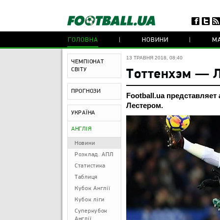
ГОЛОВНА
НОВИНИ
МА
13 ТРАВНЯ 2018, 08:40
ЧЕМПІОНАТ
СВІТУ
Тоттенхэм — Л
ПРОГНОЗИ
Football.ua представляет
Лестером.
УКРАЇНА
АНГЛІЯ
Новини
Розклад. АПЛ
Статистика
Таблиця
Кубок Англії
Кубок ліги
Суперкубок
Англії