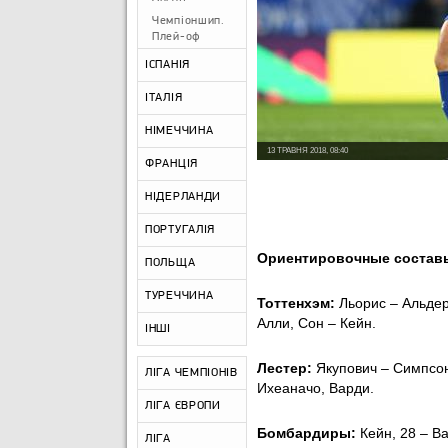
Чемпіоншип.
Плей-оф
ІСПАНІЯ
ІТАЛІЯ
НІМЕЧЧИНА
13 ТРАВНЯ 2018, 08:40
ФРАНЦІЯ
НІДЕРЛАНДИ
ПОРТУГАЛІЯ
Ориентировочные состав
ПОЛЬЩА
ТУРЕЧЧИНА
Тоттенхэм:
Льорис – Альдер
Алли, Сон – Кейн.
ІНШІ
Лестер:
Якупович – Симпсон
ЛІГА ЧЕМПІОНІВ
Ихеаначо, Варди.
ЛІГА ЄВРОПИ
Бомбардиры:
Кейн, 28 – Ва
ЛІГА