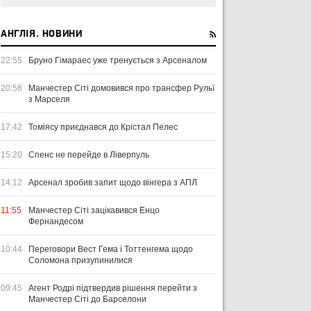
АНГЛІЯ. НОВИНИ
22:55
Бруно Гімараес уже тренується з Арсеналом
20:58
Манчестер Сіті домовився про трансфер Рульї
з Марселя
17:42
Томіясу приєднався до Крістал Пелес
15:20
Спенс не перейде в Ліверпуль
14:12
Арсенал зробив запит щодо вінгера з АПЛ
11:55
Манчестер Сіті зацікавився Енцо
Фернандесом
10:44
Переговори Вест Гема і Тоттенгема щодо
Соломона призупинилися
09:45
Агент Родрі підтвердив рішення перейти з
Манчестер Сіті до Барселони