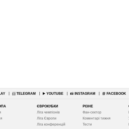
LAY
📨
TELEGRAM
▶️
YOUTUBE
📸
INSTAGRAM
📘
FACEBOOK
ОПА
ЄВРОКУБКИ
РІЗНЕ
я
Ліга чемпіонів
Фан-сектор
ія
Ліга Європ
и
Коментарі тижня
я
Ліга конференцій
Тести