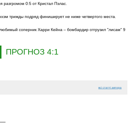
я разгромом 0:5 от Кристал Пэлас.
енхэм трижды подряд финиширует не ниже четвертого места.
, любимый соперник Харри Кейна – бомбардир отгрузил "лисам" 9
ПРОГНОЗ 4:1
всі статті автора