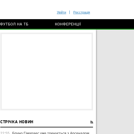
Увійти
Реєстрація
ФУТБОЛ НА ТБ
КОНФЕРЕНЦІЇ
СТРІЧКА НОВИН
22:55
Бруно Гімараес уже тренується з Арсеналом