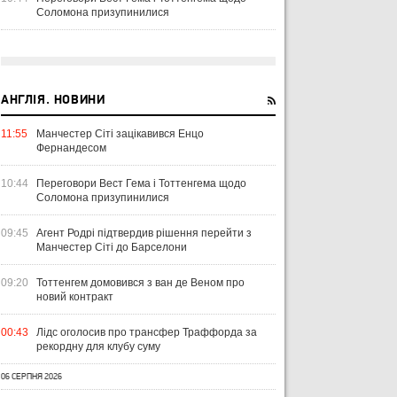
Соломона призупинилися
АНГЛІЯ. НОВИНИ
11:55
Манчестер Сіті зацікавився Енцо
Фернандесом
10:44
Переговори Вест Гема і Тоттенгема щодо
Соломона призупинилися
09:45
Агент Родрі підтвердив рішення перейти з
Манчестер Сіті до Барселони
09:20
Тоттенгем домовився з ван де Веном про
новий контракт
00:43
Лідс оголосив про трансфер Траффорда за
рекордну для клубу суму
06 СЕРПНЯ 2026