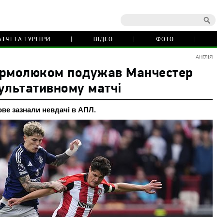
ТЧІ ТА ТУРНІРИ
ВІДЕО
ФОТО
АНГЛІЯ
Ярмолюком подужав Манчестер
ультативному матчі
ве зазнали невдачі в АПЛ.