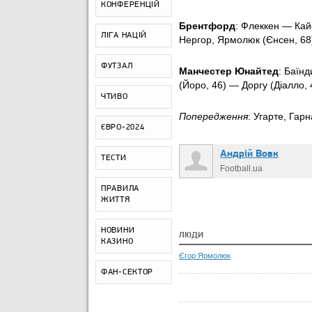
КОНФЕРЕНЦІЙ
Брентфорд
: Флеккен — Кайо
ЛІГА НАЦІЙ
Нергор, Ярмолюк (Єнсен, 68
ФУТЗАЛ
Манчестер Юнайтед
: Баїнд
(
Йоро
, 46) — Доргу (
Діалло
,
ЧТИВО
Попередження
: Угарте, Гар
ЄВРО-2024
Андрій Вовк
ТЕСТИ
Football.ua
ПРАВИЛА
ЖИТТЯ
НОВИНИ
ЛЮДИ
КАЗИНО
Єгор Ярмолюк
ФАН-СЕКТОР