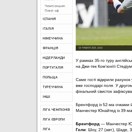
Чемпіоншип.
Плей-оф
ІСПАНІЯ
ІТАЛІЯ
НІМЕЧЧИНА
ФРАНЦІЯ
04 ТРАВНЯ 2025, 18:02
НІДЕРЛАНДИ
У рамках 35-го туру англій
на Джи-тек Ком'юніті Стедіум
ПОРТУГАЛІЯ
ПОЛЬЩА
Саме гості відкрили рахунок
вже господарі поля. У друго
ТУРЕЧЧИНА
фінальний свисток зафіксував
ІНШІ
Брентфорд із 52-ма очками йд
ЛІГА ЧЕМПІОНІВ
Манчестер Юнайтед із 39-ма
ЛІГА ЄВРОПИ
Брентфорд
— Манчестер Ю
Голи
: Шоу, 27 (авт.), Шаде, 
ЛІГА