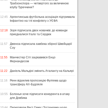
Трабзонспора — четвертого за величиною
клубу Туреччини?
12:45
Аргентинська футбольна асоціація підтримала
Інфантіно на тлі конфлікту з УЄФА
12:18
Зоря підписала двох новачків: до команди
приєдналися Італо та Сердюк
11:57
Дженоа підписала хавбека збірної Швейцарії
Соу
11:55
Манчестер Сіті зацікавився Енцо
Фернандесом
11:22
Даніель Мальдіні змінить Аталанту на Кальярі
11:16
Ренн відхилив пропозицію Фулгема щодо
трансферу Аїт-Будляля
10:55
Болонья хоче підписати конкурента в атаку
для Довбика
10:44
Переговори Вест Гема і Тоттенгема щодо