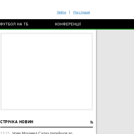
Увійти
Реєстрація
ФУТБОЛ НА ТБ
КОНФЕРЕНЦІЇ
СТРІЧКА НОВИН
13:15
Чому Мохамед Салах перейшов до