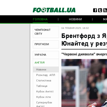
ГОЛОВНА
НОВИНИ
МА
04 ТРАВНЯ 2025, 18:02
ЧЕМПІОНАТ
СВІТУ
Брентфорд з 
Юнайтед у рез
ПРОГНОЗИ
"Червоні дияволи" вчерго
УКРАЇНА
АНГЛІЯ
Новини
Розклад. АПЛ
Статистика
Таблиця
Кубок Англії
Кубок ліги
Суперкубок
Англії