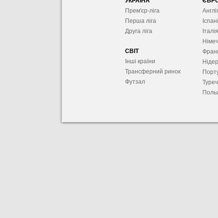
УКРАЇНА
ЄВР
Прем'єр-ліга
Англі
Перша ліга
Іспан
Друга ліга
Італі
Німе
СВІТ
Фран
Інші країни
Ніде
Трансферний ринок
Порту
Футзал
Туре
Поль