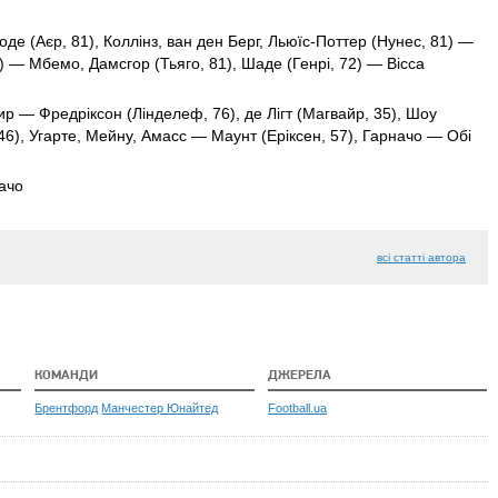
де (Аєр, 81), Коллінз, ван ден Берг, Льюїс-Поттер (
Нунес
, 81) —
) — Мбемо, Дамсгор (
Тьяго
, 81), Шаде (Генрі, 72) — Вісса
ир — Фредріксон (Лінделеф, 76), де Лігт (Магвайр, 35), Шоу
 46), Угарте, Мейну, Амасс — Маунт (Еріксен, 57), Гарначо — Обі
начо
всі статті автора
КОМАНДИ
ДЖЕРЕЛА
Брентфорд
Манчестер Юнайтед
Football.ua