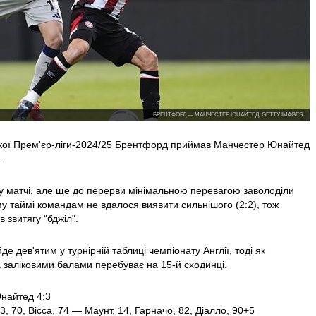
БРЕНТФОРД — МАНЧЕСТЕР ЮНАЙТЕД, GETTY IMAGES
ської Прем'єр-ліги-2024/25 Брентфорд приймав Манчестер Юнайтед
.
 у матчі, але ще до перерви мінімальною перевагою заволоділи
му таймі командам не вдалося виявити сильнішого (2:2), тож
 звитягу "бджіл".
е дев'ятим у турнірній таблиці чемпіонату Англії, тоді як
 заліковими балами перебуває на 15-й сходинці.
найтед 4:3
33, 70, Вісса, 74 — Маунт, 14, Гарначо, 82, Діалло, 90+5