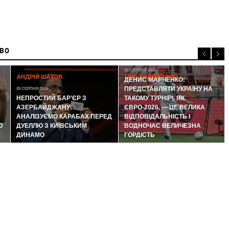
ИВО
05 СЕРПНЯ 2026
АНДРІЙ ШАХОВ
ГЛІБ АНДРУСЕНКО
ДЕНИС МАРЧЕНКО:
ПРЕДСТАВЛЯТИ УКРАЇНУ НА
05 СЕРПНЯ 2026
НЕПРОСТИЙ БАР'ЄР З
ТАКОМУ ТУРНІРІ, ЯК
АЗЕРБАЙДЖАНУ:
ЄВРО-2026, — ЦЕ ВЕЛИКА
АНАЛІЗУЄМО КАРАБАХ ПЕРЕД
ВІДПОВІДАЛЬНІСТЬ І
Ю
ДУЕЛЛЮ З КИЇВСЬКИМ
ВОДНОЧАС ВЕЛИЧЕЗНА
ДИНАМО
ГОРДІСТЬ