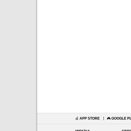
🍏
APP STORE
🎮
GOOGLE P