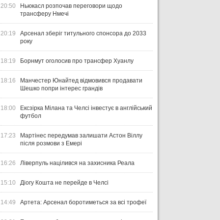
20:50
Ньюкасл розпочав переговори щодо
трансферу Нмечі
20:19
Арсенал зберіг титульного спонсора до 2033
року
18:19
Борнмут оголосив про трансфер Хуанлу
ЧТИВО
УКРАЇНА
ЛІ
18:16
Манчестер Юнайтед відмовився продавати
04 СЕРПНЯ 2026
Шешко попри інтерес грандів
УКРАЇНСЬКИЙ СЛІД У ДРУГОМУ
31 Л
ТУРІ ЕКСТРАКЛЯСИ: МАЦЕНКО
ВІ
18:00
Ексзірка Мілана та Челсі інвестує в англійський
ПЕРЕМАГАЄ, РОМАНЧУК
ПЕ
31 ЛИПНЯ 2026
футбол
ТРИМАЄ РІВЕНЬ, ЛЕХІЯ ЗНОВУ
УПЛ-2026/27. ПРЕДСТАВЛЕННЯ
ПО
БЕЗ ОЧОК
КОМАНД
СТ
17:23
Мартінес передумав залишати Астон Віллу
після розмови з Емері
16:26
Ліверпуль націлився на захисника Реала
15:10
Діогу Кошта не перейде в Челсі
14:49
Артета: Арсенал боротиметься за всі трофеї