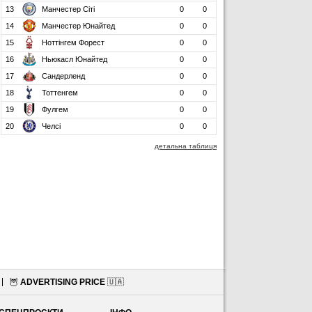
13
Манчестер Сіті
0
0
14
Манчестер Юнайтед
0
0
15
Ноттінгем Форест
0
0
16
Ньюкасл Юнайтед
0
0
17
Сандерленд
0
0
18
Тоттенгем
0
0
19
Фулгем
0
0
20
Челсі
0
0
детальна таблиця
🦉
ADVERTISING PRICE
🇺🇦