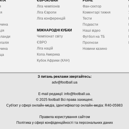
ОПА
ЄВРОКУБКИ
РІЗНЕ
я
Ліга чемпіонів
Фан-сектор
ія
Ліга Європ
и
Коментарі тижня
я
Ліга конференцій
Тести
ччина
Подкасти
МІЖНАРОДНІ КУБКИ
ція
Наші відео
Чемпіонат світу
рланди
Футбол на ТБ
ЄВРО
галія
Прогнози
Ліга націй
ччина
Новини казино
Копа Америка
ща
Кубок Африки (КАН)
З питань реклами звертайтесь:
adv@football.ua
E-mail редакції:
info@football.ua
.
© 2025 football Всі права захищені.
Суб'єкт у сфері онлайн-медіа, і
дентифікатор онлайн-медіа: R40-05983
Правила користування сайтом
Політика у сфері конфіденційності та персональних даних