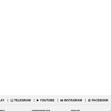
LAY
📨
TELEGRAM
▶️
YOUTUBE
📸
INSTAGRAM
📘
FACEBOOK