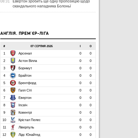
08:31
Евертон зробить ще одну пропозицію щодо
скандального нападника Болоньї
АНГЛІЯ. ПРЕМ'ЄР-ЛІГА
#
07 СЕРПНЯ 2026
І
О
1
Арсенал
0
0
2
Астон Вілла
0
0
3
Борнмут
0
0
4
Брайтон
0
0
5
Брентфорд
0
0
6
Галл Сіті
0
0
7
Евертон
0
0
8
Іпсвіч
0
0
9
Ковентрі
0
0
10
Крістал Пелес
0
0
11
Ліверпуль
0
0
12
Лідс Юнайтед
0
0