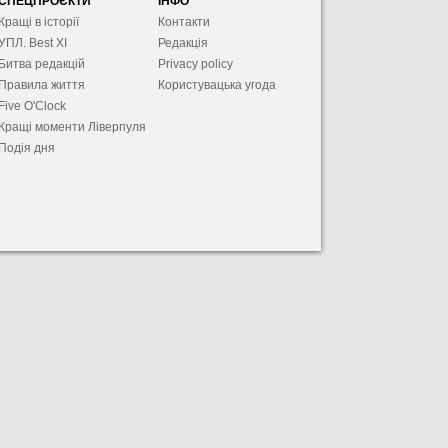
СПЕЦПРОЄКТИ
ІНФО
Кращі в історії
Контакти
УПЛ. Best XІ
Редакція
Битва редакцій
Privacy policy
Правила життя
Користувацька угода
Five O'Clock
Кращі моменти Ліверпуля
Подія дня