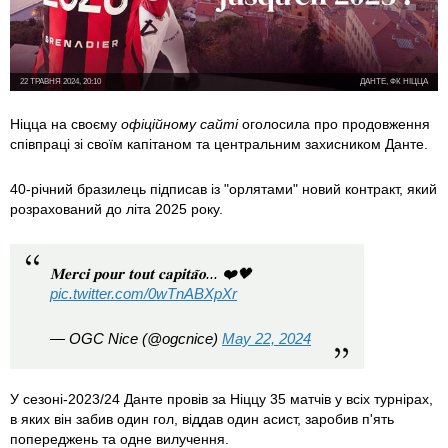
22 ТРАВНЯ 2024, 20:10
ДАНТЕ, ФК НІЦЦА
Ніцца на своєму
офіційному сайті
оголосила про продовження
співпраці зі своїм капітаном та центральним захисником Данте.
40-річний бразилець підписав із "орлятами" новий контракт, який
розрахований до літа 2025 року.
𝐌𝐞𝐫𝐜𝐢 𝐩𝐨𝐮𝐫 𝐭𝐨𝐮𝐭 𝐜𝐚𝐩𝐢𝐭𝐚̃𝐨... ❤️🖤
pic.twitter.com/0wTnABXpXr
— OGC Nice (@ogcnice)
May 22, 2024
У сезоні-2023/24 Данте провів за Ніццу 35 матчів у всіх турнірах,
в яких він забив один гол, віддав один асист, заробив п'ять
попереджень та одне вилучення.