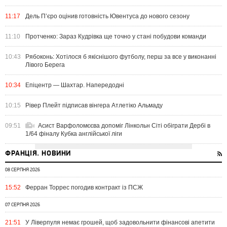
11:17
Дель П’єро оцінив готовність Ювентуса до нового сезону
11:10
Протченко: Зараз Кудрівка ще точно у стані побудови команди
10:43
Рябоконь: Хотілося б якіснішого футболу, перш за все у виконанні
Лівого Берега
10:34
Епіцентр — Шахтар. Напередодні
10:15
Рівер Плейт підписав вінгера Атлетіко Альмаду
09:51
Асист Варфоломєєва допоміг Лінкольн Сіті обіграти Дербі в
1/64 фіналу Кубка англійської ліги
ФРАНЦІЯ. НОВИНИ
08 СЕРПНЯ 2026
15:52
Ферран Торрес погодив контракт із ПСЖ
07 СЕРПНЯ 2026
21:51
У Ліверпуля немає грошей, щоб задовольнити фінансові апетити