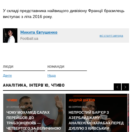
У складі представника найвищого дивізіону Франції бразилець
виступає з літа 2016 року.
Микита Євтушенко
всі статті автора
Football.ua
ЛЮДИ
КОМАНДИ
Данте
Ніцца
АНАЛІТИКА, ІНТЕРВ'Ю, ЧТИВО
0
ЧТИВО
АНДРІЙ ШАХОВ
07 СЕРПНЯ 2026
05 СЕРПНЯ 2026
ЧОМУ МОХАМЕД САЛАХ
НЕПРОСТИЙ БАР'ЄР З
ПЕРЕЙШОВ ДО
АЗЕРБАЙДЖАНУ:
ТРАБЗОНСПОРА —
АНАЛІЗУЄМО КАРАБАХ ПЕРЕД
ЧЕТВЕРТОГО ЗА ВЕЛИЧИНОЮ
ДУЕЛЛЮ З КИЇВСЬКИМ