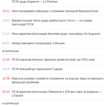
ПСЖ щодо Баркола — Le Parisien
20:21
Ренн продовжив співпрацю з головним тренером Франком Езом
14:55
Відома позиція Челсі щодо майбутнього Гюсто — на гравця
претендує ПСЖ
11:16
Ренн відхилив пропозицію Фулгема щодо трансферу Аїт-Будляля
09:41
Акліуш емоційно попрощався з Монако
06 СЕРПНЯ 2026
21:05
ПСЖ підписав Акліуша: француз уклав контракт до 2031 року
19:25
ПСЖ близький до підписання Судзукі
10:58
Марсель ризикує отримати пониження за класом, якщо не вирішить
фінансові проблеми
00:20
ПСЖ відхилив пропозицію Ліверпуля у 100 млн євро за Баркола —
L'Equipe
04 СЕРПНЯ 2026