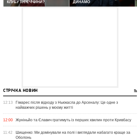
КЛУБУ ТУРЕЧЧИНИ?
ДИНАМО
СТРІЧКА НОВИН
12:13
Гімарес після відходу з Ньюкасла до Арсеналу: Це одне з
найважчих рішень у моєму житті
12:00
Жуніньйо та Єлавич гратимуть із перших хвилин проти Кривбасу
11:42
Шищенко: Ми домінували на полі і виглядали набагато краще за
Оболонь