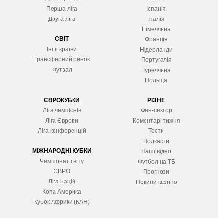
Перша ліга
Іспанія
Друга ліга
Італія
Німеччина
СВІТ
Франція
Інші країни
Нідерланди
Трансферний ринок
Португалія
Футзал
Туреччина
Польща
ЄВРОКУБКИ
РІЗНЕ
Ліга чемпіонів
Фан-сектор
Ліга Європ
и
Коментарі тижня
Ліга конференцій
Тести
Подкасти
МІЖНАРОДНІ КУБКИ
Наші відео
Чемпіонат світу
Футбол на ТБ
ЄВРО
Прогнози
Ліга націй
Новини казино
Копа Америка
Кубок Африки (КАН)