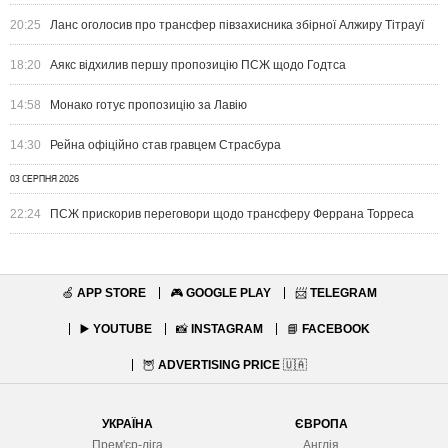
20:25
Ланс оголосив про трансфер півзахисника збірної Алжиру Тітрауї
18:20
Аякс відхилив першу пропозицію ПСЖ щодо Годтса
14:58
Монако готує пропозицію за Лавію
14:30
Рейна офіційно став гравцем Страсбура
03 СЕРПНЯ 2026
22:24
ПСЖ прискорив переговори щодо трансферу Феррана Торреса
🍏
APP STORE
🎮
GOOGLE PLAY
📨
TELEGRAM
▶️
YOUTUBE
📸
INSTAGRAM
📘
FACEBOOK
🦉
ADVERTISING PRICE
🇺🇦
УКРАЇНА
ЄВРОПА
Прем'єр-ліга
Англія