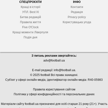
СПЕЦПРОЄКТИ
ІНФО
Кращі в історії
Контакти
УПЛ. Best XІ
Редакція
Битва редакцій
Privacy policy
Правила життя
Користувацька угода
Five O'Clock
Кращі моменти Ліверпуля
Подія дня
З питань реклами звертайтесь:
adv@football.ua
E-mail редакції:
info@football.ua
.
© 2025 football Всі права захищені.
Суб'єкт у сфері онлайн-медіа, і
дентифікатор онлайн-медіа: R40-05983
Правила користування сайтом
Політика у сфері конфіденційності та персональних даних
Матеріали сайту football.ua призначені для осіб старше 21 року (21+). Участь