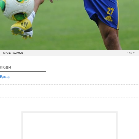
59
/71
© ИЛЬЯ ХОХЛОВ
ЛЮДИ
Едмар