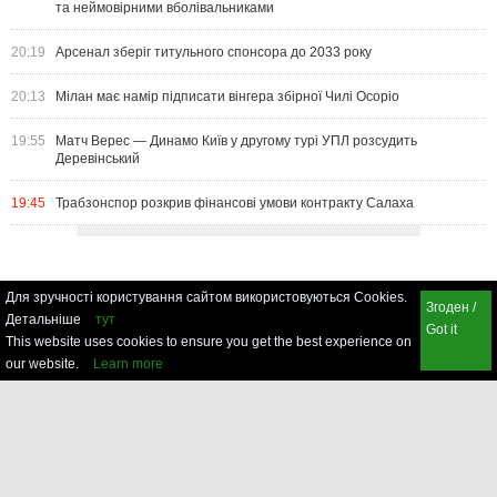
та неймовірними вболівальниками
20:19
Арсенал зберіг титульного спонсора до 2033 року
20:13
Мілан має намір підписати вінгера збірної Чилі Осоріо
19:55
Матч Верес — Динамо Київ у другому турі УПЛ розсудить
Деревінський
19:45
Трабзонспор розкрив фінансові умови контракту Салаха
Для зручності користування сайтом використовуються Cookies.
Згоден /
Детальніше
тут
Got it
This website uses cookies to ensure you get the best experience on
our website.
Learn more