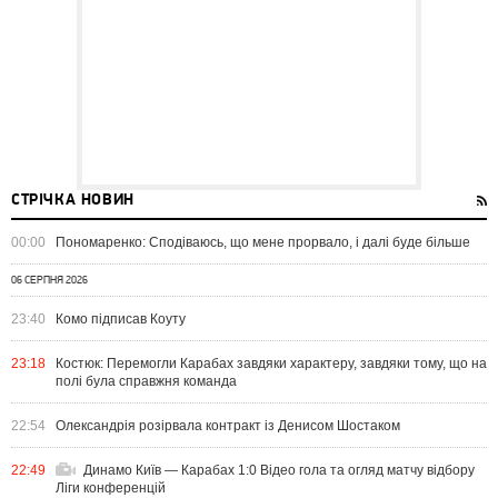
СТРІЧКА НОВИН
00:00
Пономаренко: Сподіваюсь, що мене прорвало, і далі буде більше
06 СЕРПНЯ 2026
23:40
Комо підписав Коуту
23:18
Костюк: Перемогли Карабах завдяки характеру, завдяки тому, що на
полі була справжня команда
22:54
Олександрія розірвала контракт із Денисом Шостаком
22:49
Динамо Київ — Карабах 1:0 Відео гола та огляд матчу відбору
Ліги конференцій