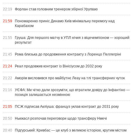
22:19
Форлан став головним тренером збірної Уругваю
21:59
Пономаренко приніс Динамо Київ мінімальну перемогу над
Карабахом
21:55
Груша: Для першого матчу в УПЛ нічия з віцечемпіоном — хороший
результат
21:45
Рома близька до продовження контракту з Лоренцо Пеллегріні
21:24
Реал продовжив контракт із Вінісіусом до 2032 року
21:22
Аморім висловився про майбутнє Леау на тлі трансферних чуток
21:16
УЄФА: Ми чітко дали зрозуміти, що втратили довіру до Інфантіно —
позиція залишається незмінною
21:05
ПСЖ підписав Акліуша: француз уклав контракт до 2031 року
20:50
Ньюкасл розпочав переговори щодо трансферу Нмечі
20:40
Підгурський: Кривбас — це клуб з великою історією, крутим містом