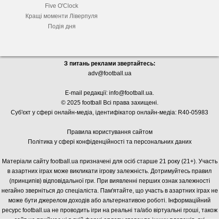
Five O'Clock
Кращі моменти Ліверпуля
Подія дня
З питань реклами звертайтесь:
adv@football.ua
E-mail редакції:
info@football.ua
.
© 2025 football Всі права захищені.
Суб'єкт у сфері онлайн-медіа, і
дентифікатор онлайн-медіа: R40-05983
Правила користування сайтом
Політика у сфері конфіденційності та персональних даних
Матеріали сайту football.ua призначені для осіб старше 21 року (21+). Участь
в азартних іграх може викликати ігрову залежність. Дотримуйтесь правил
(принципів) відповідальної гри. При виявленні перших ознак залежності
негайно зверніться до спеціаліста. Пам'ятайте, що участь в азартних іграх не
може бути джерелом доходів або альтернативою роботі. Інформаційний
ресурс football.ua не проводить ігри на реальні та/або віртуальні гроші, також