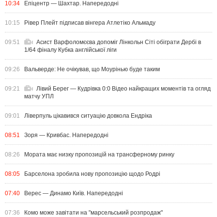
10:34
Епіцентр — Шахтар. Напередодні
10:15
Рівер Плейт підписав вінгера Атлетіко Альмаду
09:51
Асист Варфоломєєва допоміг Лінкольн Сіті обіграти Дербі в
1/64 фіналу Кубка англійської ліги
09:26
Вальверде: Не очікував, що Моурінью буде таким
09:21
Лівий Берег — Кудрівка 0:0 Відео найкращих моментів та огляд
матчу УПЛ
09:01
Ліверпуль цікавився ситуацію довкола Ендріка
08:51
Зоря — Кривбас. Напередодні
08:26
Мората має низку пропозицій на трансферному ринку
08:05
Барселона зробила нову пропозицію щодо Родрі
07:40
Верес — Динамо Київ. Напередодні
07:36
Комо може завітати на "марсельський розпродаж"