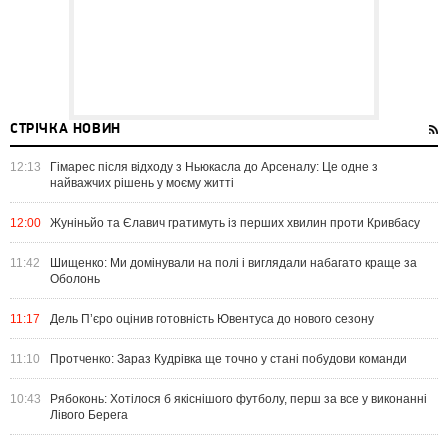
СТРІЧКА НОВИН
12:13
Гімарес після відходу з Ньюкасла до Арсеналу: Це одне з
найважчих рішень у моєму житті
12:00
Жуніньйо та Єлавич гратимуть із перших хвилин проти Кривбасу
11:42
Шищенко: Ми домінували на полі і виглядали набагато краще за
Оболонь
11:17
Дель П’єро оцінив готовність Ювентуса до нового сезону
11:10
Протченко: Зараз Кудрівка ще точно у стані побудови команди
10:43
Рябоконь: Хотілося б якіснішого футболу, перш за все у виконанні
Лівого Берега