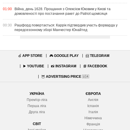
01:00
Війна, день 1628. Прощання з Олексієм Юковим у Києві та
домовленості про постачання ракет до Patriot щомісяця
00:30
Рашфорд повертається: Каррік підтвердив участь форварда у
передсезонному зборі Манчестер Юнайтед
🍏
APP STORE
🎮
GOOGLE PLAY
📨
TELEGRAM
▶️
YOUTUBE
📸
INSTAGRAM
📘
FACEBOOK
🦉
ADVERTISING PRICE
🇺🇦
УКРАЇНА
ЄВРОПА
Прем'єр-ліга
Англія
Перша ліга
Іспанія
Друга ліга
Італія
Німеччина
СВІТ
Франція