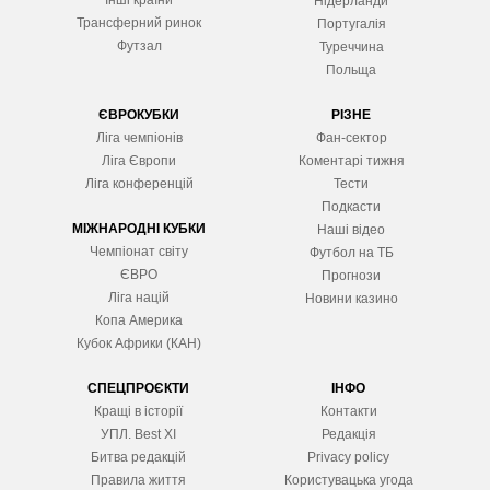
Інші країни
Нідерланди
Трансферний ринок
Португалія
Футзал
Туреччина
Польща
ЄВРОКУБКИ
РІЗНЕ
Ліга чемпіонів
Фан-сектор
Ліга Європ
и
Коментарі тижня
Ліга конференцій
Тести
Подкасти
МІЖНАРОДНІ КУБКИ
Наші відео
Чемпіонат світу
Футбол на ТБ
ЄВРО
Прогнози
Ліга націй
Новини казино
Копа Америка
Кубок Африки (КАН)
СПЕЦПРОЄКТИ
ІНФО
Кращі в історії
Контакти
УПЛ. Best XІ
Редакція
Битва редакцій
Privacy policy
Правила життя
Користувацька угода