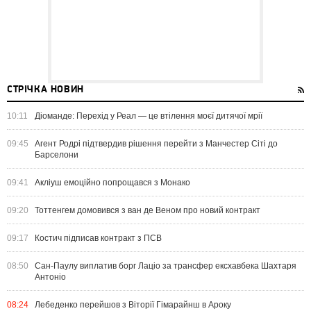
СТРІЧКА НОВИН
10:11
Діоманде: Перехід у Реал — це втілення моєї дитячої мрії
09:45
Агент Родрі підтвердив рішення перейти з Манчестер Сіті до
Барселони
09:41
Акліуш емоційно попрощався з Монако
09:20
Тоттенгем домовився з ван де Веном про новий контракт
09:17
Костич підписав контракт з ПСВ
08:50
Сан-Паулу виплатив борг Лаціо за трансфер ексхавбека Шахтаря
Антоніо
08:24
Лебеденко перейшов з Віторії Гімарайнш в Ароку