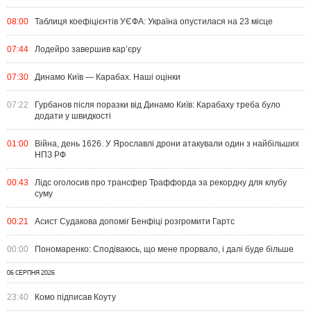
08:00
Таблиця коефіцієнтів УЄФА: Україна опустилася на 23 місце
07:44
Лодейро завершив кар’єру
07:30
Динамо Київ — Карабах. Наші оцінки
07:22
Гурбанов після поразки від Динамо Київ: Карабаху треба було
додати у швидкості
01:00
Війна, день 1626. У Ярославлі дрони атакували один з найбільших
НПЗ РФ
00:43
Лідс оголосив про трансфер Траффорда за рекордну для клубу
суму
00:21
Асист Судакова допоміг Бенфіці розгромити Гартс
00:00
Пономаренко: Сподіваюсь, що мене прорвало, і далі буде більше
06 СЕРПНЯ 2026
23:40
Комо підписав Коуту