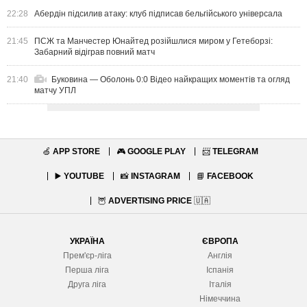
22:28
Абердін підсилив атаку: клуб підписав бельгійського універсала
21:45
ПСЖ та Манчестер Юнайтед розійшлися миром у Гетеборзі:
Забарний відіграв повний матч
21:40
Буковина — Оболонь 0:0 Відео найкращих моментів та огляд
матчу УПЛ
🍏
APP STORE
🎮
GOOGLE PLAY
📨
TELEGRAM
▶️
YOUTUBE
📸
INSTAGRAM
📘
FACEBOOK
🦉
ADVERTISING PRICE
🇺🇦
УКРАЇНА
ЄВРОПА
Прем'єр-ліга
Англія
Перша ліга
Іспанія
Друга ліга
Італія
Німеччина