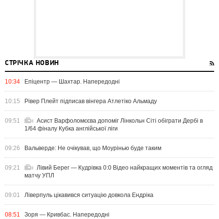
СТРІЧКА НОВИН
10:34
Епіцентр — Шахтар. Напередодні
10:15
Рівер Плейт підписав вінгера Атлетіко Альмаду
09:51
Асист Варфоломєєва допоміг Лінкольн Сіті обіграти Дербі в
1/64 фіналу Кубка англійської ліги
09:26
Вальверде: Не очікував, що Моурінью буде таким
09:21
Лівий Берег — Кудрівка 0:0 Відео найкращих моментів та огляд
матчу УПЛ
09:01
Ліверпуль цікавився ситуацію довкола Ендріка
08:51
Зоря — Кривбас. Напередодні