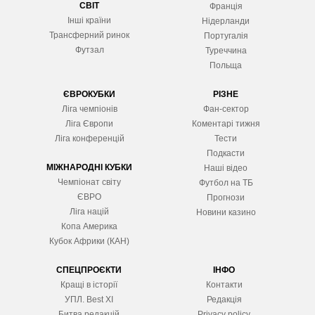
СВІТ
Франція
Інші країни
Нідерланди
Трансферний ринок
Португалія
Футзал
Туреччина
Польща
ЄВРОКУБКИ
РІЗНЕ
Ліга чемпіонів
Фан-сектор
Ліга Європ
и
Коментарі тижня
Ліга конференцій
Тести
Подкасти
МІЖНАРОДНІ КУБКИ
Наші відео
Чемпіонат світу
Футбол на ТБ
ЄВРО
Прогнози
Ліга націй
Новини казино
Копа Америка
Кубок Африки (КАН)
СПЕЦПРОЄКТИ
ІНФО
Кращі в історії
Контакти
УПЛ. Best XІ
Редакція
Битва редакцій
Privacy policy