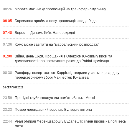
08:26
Мората має низку пропозицій на трансферному ринку
08:05
Барселона зробила нову пропозицію щодо Родрі
07:40
Верес — Динамо Київ. Напередодні
07:36
Комо може завітати на "марсельський розпродаж"
01:00
Війна, день 1628. Прощання з Олексієм Юковим у Києві та
домовленості про постачання ракет до Patriot щомісяця
00:30
Рашфорд повертається: Каррік підтвердив участь форварда у
передсезонному зборі Манчестер Юнайтед
08 СЕРПНЯ 2026
23:59
Провідні клуби вшанували пам'ять батька Мессі
23:23
Помер легендарний воротар Вулвергемптона
22:44
Реал обіграв Ференцварош у Будапешті: Лунін провів на полі весь
матч