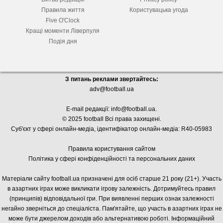
Правила життя
Користувацька угода
Five O'Clock
Кращі моменти Ліверпуля
Подія дня
З питань реклами звертайтесь:
adv@football.ua
E-mail редакції:
info@football.ua
.
© 2025 football Всі права захищені.
Суб'єкт у сфері онлайн-медіа, і
дентифікатор онлайн-медіа: R40-05983
Правила користування сайтом
Політика у сфері конфіденційності та персональних даних
Матеріали сайту football.ua призначені для осіб старше 21 року (21+). Участь
в азартних іграх може викликати ігрову залежність. Дотримуйтесь правил
(принципів) відповідальної гри. При виявленні перших ознак залежності
негайно зверніться до спеціаліста. Пам'ятайте, що участь в азартних іграх не
може бути джерелом доходів або альтернативою роботі. Інформаційний