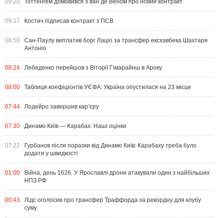
09:20
Тоттенгем домовився з ван де Веном про новий контракт
09:17
Костич підписав контракт з ПСВ
08:50
Сан-Паулу виплатив борг Лаціо за трансфер ексхавбека Шахтаря
Антоніо
08:24
Лебеденко перейшов з Віторії Гімарайнш в Ароку
08:00
Таблиця коефіцієнтів УЄФА: Україна опустилася на 23 місце
07:44
Лодейро завершив кар’єру
07:30
Динамо Київ — Карабах. Наші оцінки
07:22
Гурбанов після поразки від Динамо Київ: Карабаху треба було
додати у швидкості
01:00
Війна, день 1626. У Ярославлі дрони атакували один з найбільших
НПЗ РФ
00:43
Лідс оголосив про трансфер Траффорда за рекордну для клубу
суму