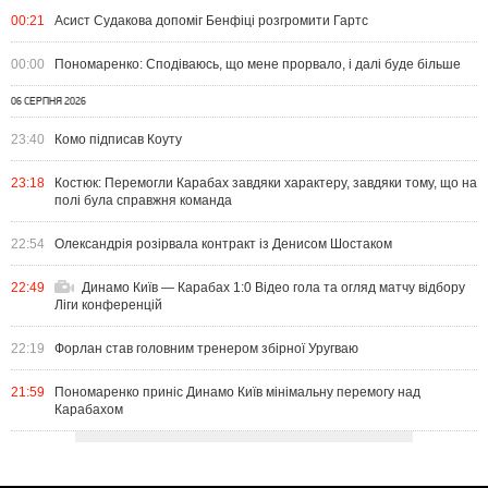
00:21
Асист Судакова допоміг Бенфіці розгромити Гартс
00:00
Пономаренко: Сподіваюсь, що мене прорвало, і далі буде більше
06 СЕРПНЯ 2026
23:40
Комо підписав Коуту
23:18
Костюк: Перемогли Карабах завдяки характеру, завдяки тому, що на
полі була справжня команда
22:54
Олександрія розірвала контракт із Денисом Шостаком
22:49
Динамо Київ — Карабах 1:0 Відео гола та огляд матчу відбору
Ліги конференцій
22:19
Форлан став головним тренером збірної Уругваю
21:59
Пономаренко приніс Динамо Київ мінімальну перемогу над
Карабахом