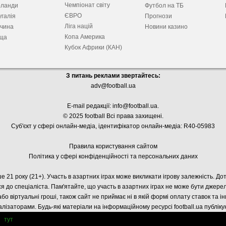
Чемпіонат світу
рланди
Футбол на ТБ
ЄВРО
галія
Прогнози
Ліга націй
ччина
Новини казино
Копа Америка
ща
Кубок Африки (КАН)
З питань реклами звертайтесь:
adv@football.ua
E-mail редакції:
info@football.ua
.
© 2025 football Всі права захищені.
Суб'єкт у сфері онлайн-медіа, і
дентифікатор онлайн-медіа: R40-05983
Правила користування сайтом
Політика у сфері конфіденційності та персональних даних
е 21 року (21+). Участь в азартних іграх може викликати ігрову залежність. Д
я до спеціаліста. Пам'ятайте, що участь в азартних іграх не може бути джер
або віртуальні гроші, також сайт не приймає ні в якій формі оплату ставок та і
лізаторами. Будь-які матеріали на інформаційному ресурсі football.ua публік
тут