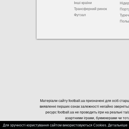
Інші країни
Ніде
Трансферний ринок
Порту
Футзал
Туре
Поль
Матеріали сайту football.ua призначені для осіб старш
виявленні перших ознак залежності негайно звернітьс
ресурс football.ua не проводить ігри на реальні та/
азартними іграми, букмекерами чи тота
Для зручності користування сайтом використовуються Cookies. Детальніше