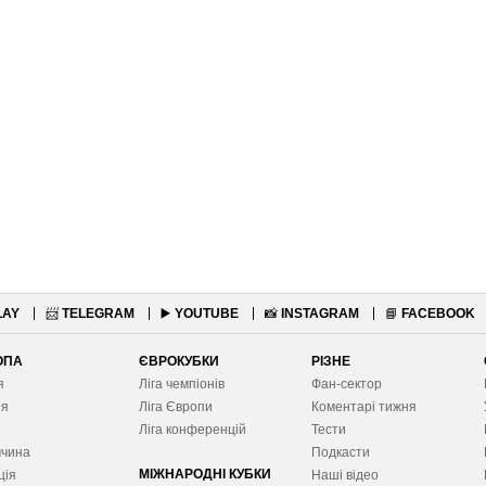
LAY
📨
TELEGRAM
▶️
YOUTUBE
📸
INSTAGRAM
📘
FACEBOOK
ОПА
ЄВРОКУБКИ
РІЗНЕ
я
Ліга чемпіонів
Фан-сектор
ія
Ліга Європ
и
Коментарі тижня
я
Ліга конференцій
Тести
ччина
Подкасти
МІЖНАРОДНІ КУБКИ
ція
Наші відео