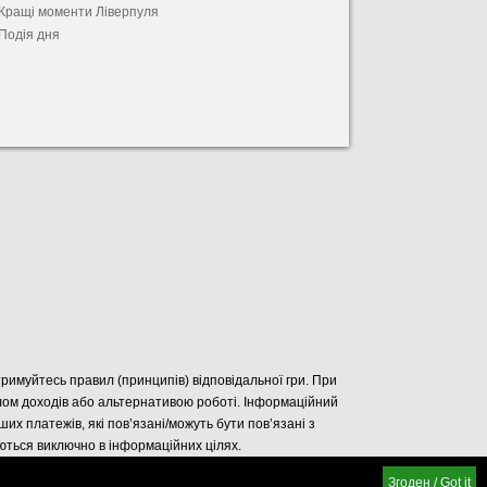
Кращі моменти Ліверпуля
Подія дня
отримуйтесь правил (принципів) відповідальної гри. При
елом доходів або альтернативою роботі. Інформаційний
нших платежів, які пов’язані/можуть бути пов’язані з
уються виключно в інформаційних цілях.
Згоден / Got it