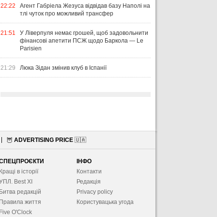
22:22
Агент Габріела Жезуса відвідав базу Наполі на
тлі чуток про можливий трансфер
21:51
У Ліверпуля немає грошей, щоб задовольнити
фінансові апетити ПСЖ щодо Баркола — Le
Parisien
21:29
Люка Зідан змінив клуб в Іспанії
🦉
ADVERTISING PRICE
🇺🇦
СПЕЦПРОЄКТИ
ІНФО
Кращі в історії
Контакти
УПЛ. Best XІ
Редакція
Битва редакцій
Privacy policy
Правила життя
Користувацька угода
Five O'Clock