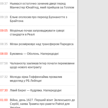
09:37
Ньюкасл остаточно зачинив двері перед
Манчестер Юнайтед, який прийшов за Голлом
09:19
Ельче оголосив про перехід Буонанотте з
Брайтона
09:05
Моурінью почав запроваджувати суворі
стандарти в Реалі
08:35
Мілан розмірковує над трансфером Паредеса
08:00
Буковина — Оболонь. Напередодні
07:58
Чалханоглу закликав Інтер почати перемовини
щодо нового контракту
07:32
Молода зірка Гоффенгайма провалив
медогляд у РБ Лейпциг
07:30
Лівий Берег — Кудрівка. Напередодні
01:00
Війна, день 1627. Перший візит Зеленського до
Сербії, заява Трампа про ракети Patriot для
України