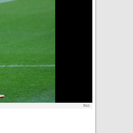
7
/63