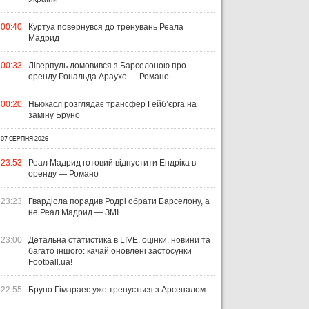
00:40
Куртуа повернувся до тренувань Реала
Мадрид
00:33
Ліверпуль домовився з Барселоною про
оренду Рональда Араухо — Романо
00:20
Ньюкасл розглядає трансфер Гейб’єрга на
заміну Бруно
07 СЕРПНЯ 2026
23:53
Реал Мадрид готовий відпустити Ендріка в
оренду — Романо
23:23
Гвардіола порадив Родрі обрати Барселону, а
не Реал Мадрид — ЗМІ
23:00
Детальна статистика в LIVE, оцінки, новини та
багато іншого: качай оновлені застосунки
Football.ua!
22:55
Бруно Гімараес уже тренується з Арсеналом