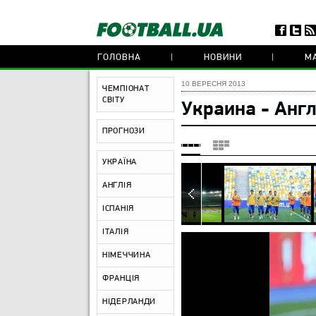
ГОЛОВНА
НОВИНИ
МА
10 ВЕРЕСНЯ 2013
ЧЕМПІОНАТ
СВІТУ
Украина - Анг
ПРОГНОЗИ
УКРАЇНА
АНГЛІЯ
ІСПАНІЯ
ІТАЛІЯ
НІМЕЧЧИНА
ФРАНЦІЯ
НІДЕРЛАНДИ