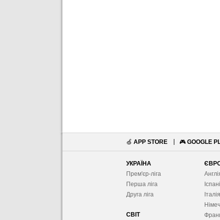
🍏
APP STORE
🎮
GOOGLE P
УКРАЇНА
ЄВР
Прем'єр-ліга
Англі
Перша ліга
Іспан
Друга ліга
Італі
Німе
СВІТ
Фран