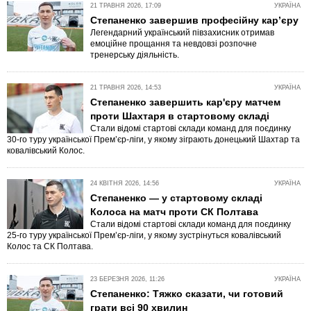
21 ТРАВНЯ 2026, 17:09
УКРАЇНА
Степаненко завершив професійну кар’єру
Легендарний український півзахисник отримав
емоційне прощання та невдовзі розпочне
тренерську діяльність.
21 ТРАВНЯ 2026, 14:53
УКРАЇНА
Степаненко завершить кар'єру матчем
проти Шахтаря в стартовому складі
Стали відомі стартові склади команд для поєдинку
30-го туру української Прем’єр-ліги, у якому зіграють донецький Шахтар та
ковалівський Колос.
24 КВІТНЯ 2026, 14:56
УКРАЇНА
Степаненко — у стартовому складі
Колоса на матч проти СК Полтава
Стали відомі стартові склади команд для поєдинку
25-го туру української Прем’єр-ліги, у якому зустрінуться ковалівський
Колос та СК Полтава.
23 БЕРЕЗНЯ 2026, 11:26
УКРАЇНА
Степаненко: Тяжко сказати, чи готовий
грати всі 90 хвилин