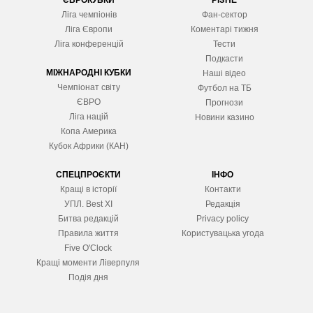
ЄВРОКУБКИ
РІЗНЕ
Ліга чемпіонів
Фан-сектор
Ліга Європ
и
Коментарі тижня
Ліга конференцій
Тести
Подкасти
МІЖНАРОДНІ КУБКИ
Наші відео
Чемпіонат світу
Футбол на ТБ
ЄВРО
Прогнози
Ліга націй
Новини казино
Копа Америка
Кубок Африки (КАН)
СПЕЦПРОЄКТИ
ІНФО
Кращі в історії
Контакти
УПЛ. Best XІ
Редакція
Битва редакцій
Privacy policy
Правила життя
Користувацька угода
Five O'Clock
Кращі моменти Ліверпуля
Подія дня