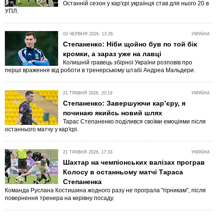
Останній сезон у кар'єрі українця став для нього 20 в
УПЛ.
03 ЧЕРВНЯ 2026, 13:26
УКРАЇНА
Степаненко: Ніби щойно був по той бік
кромки, а зараз уже на лавці
Колишній гравець збірної України розповів про
перші враження від роботи в тренерському штабі Андреа Мальдери.
21 ТРАВНЯ 2026, 20:19
УКРАЇНА
Степаненко: Завершуючи кар’єру, я
починаю якийсь новий шлях
Тарас Степаненко поділився своїми емоціями після
останнього матчу у кар'єрі.
21 ТРАВНЯ 2026, 17:33
УКРАЇНА
Шахтар на чемпіонських валізах програв
Колосу в останньому матчі Тараса
Степаненка
Команда Руслана Костишина жодного разу не програла "гірникам", після
повернення тренера на керівну посаду.