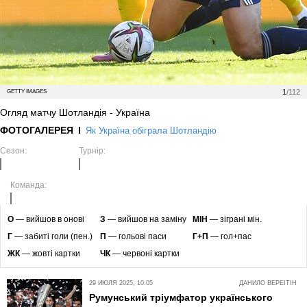
1
/112
GETTY IMAGES
Огляд матчу Шотландія - Україна
ФОТОГАЛЕРЕЯ
Як Україна обіграла Шотландію
Сезон:
Турнір:
Команда:
O
— вийшов в онові
З
— вийшов на заміну
МІН
— зіграні мін.
Г
— забиті голи (пен.)
П
— гольові паси
Г+П
— гол+пас
ЖК
— жовті картки
ЧК
— червоні картки
29 ИЮЛЯ 2025, 10:05
ДАНИЛО ВЕРЕІТІН
Румунський тріумфатор українського