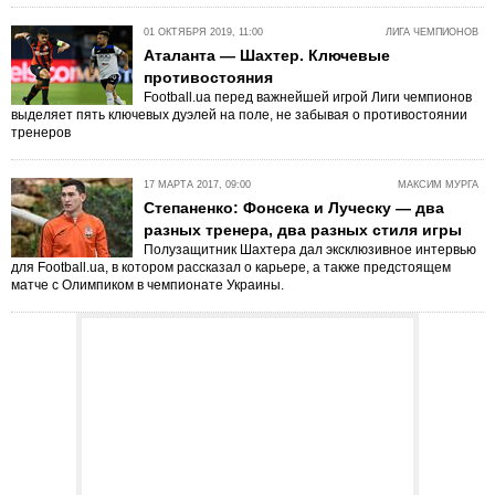
01 ОКТЯБРЯ 2019, 11:00
ЛИГА ЧЕМПИОНОВ
Аталанта — Шахтер. Ключевые
противостояния
Football.ua перед важнейшей игрой Лиги чемпионов
выделяет пять ключевых дуэлей на поле, не забывая о противостоянии
тренеров
17 МАРТА 2017, 09:00
МАКСИМ МУРГА
Степаненко: Фонсека и Луческу — два
разных тренера, два разных стиля игры
Полузащитник Шахтера дал эксклюзивное интервью
для Football.ua, в котором рассказал о карьере, а также предстоящем
матче с Олимпиком в чемпионате Украины.