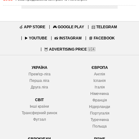
🍏
APP STORE
🎮
GOOGLE PLAY
📨
TELEGRAM
▶️
YOUTUBE
📸
INSTAGRAM
📘
FACEBOOK
🦉
ADVERTISING PRICE
🇺🇦
УКРАЇНА
ЄВРОПА
Прем'єр-ліга
Англія
Перша ліга
Іспанія
Друга ліга
Італія
Німеччина
СВІТ
Франція
Інші країни
Нідерланди
Трансферний ринок
Португалія
Футзал
Туреччина
Польща