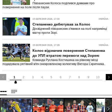
Півзахисник Колоса поділився думками про
повернення на поле після паузи.
15 БЕРЕЗНЯ 2026, 17:30
УКРАЇНА
Степаненко дебютував за Колос
Досвідчений півзахисник з'явився на полі наприкінці
матчу проти Зорі.
15 БЕРЕЗНЯ 2026, 17:29
УКРАЇНА
Колос відзначив повернення Степаненка
до УПЛ втратою перемоги над Зорею
Команда Руслана Костишина на рівному місці
подарувала рятівний м'яч знекровленому колективу Віктора Скрипника.
1
2
3
4
5
6
7
8
9
10