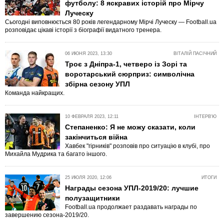
футболу: 8 яскравих історій про Мірчу
Луческу
Сьогодні виповнюється 80 років легендарному Мірчі Луческу — Football.ua
розповідає цікаві історії з біографії видатного тренера.
06 ИЮНЯ 2023, 13:30
ВІТАЛІЙ ПАСІЧНИЙ
Троє з Дніпра-1, четверо із Зорі та
воротарський сюрприз: символічна
збірна сезону УПЛ
Команда найкращих.
10 ФЕВРАЛЯ 2023, 12:11
ІНТЕРВ'Ю
Степаненко: Я не можу сказати, коли
закінчиться війна
Хавбек "гірників" розповів про ситуацію в клубі, про
Михайла Мудрика та багато іншого.
25 ИЮЛЯ 2020, 12:06
ИТОГИ
Награды сезона УПЛ-2019/20: лучшие
полузащитники
Football.ua продолжает раздавать награды по
завершению сезона-2019/20.