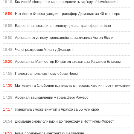
19:19
Колишній вінгер Шахтаря продовжить кар'єру в Чемпіоншипі
18:59
Ноттінгем Форест узгодив трансфер Діоманде за 40 млн євро
18:55
Барселона поставила головну ціль на трансферне вікно
18:50
Арсенал готує нову пропозицію за захисника Астон Вілли
18:48
Челсі розгромив Мілан у Джакарті
18:20
Арсенал та Манчестер Юнайтед стежать за Кауаном Еліасом
17:55
Палестра пояснив, чому обрав Челсі
17:30
Маткевич та Слободян гратимуть із перших хвилин проти Буковини
17:28
Арсенал зацікавлений у трансфері Ромеро
17:17
Ліверпуль зможе викупити Араухо за 55 млн євро
16:54
Діоманде знову близький до переходу в Ноттінгем Форест
16:53
Рома продовжила контракт із Пеллегріні