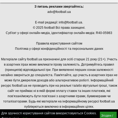
З питань реклами звертайтесь:
adv@football.ua
E-mail редакції:
info@football.ua
.
© 2025 football Всі права захищені.
Суб'єкт у сфері онлайн-медіа, і
дентифікатор онлайн-медіа: R40-05983
Правила користування сайтом
Політика у сфері конфіденційності та персональних даних
Матеріали сайту football.ua призначені для осіб старше 21 року (21+). Участь
в азартних іграх може викликати ігрову залежність. Дотримуйтесь правил
(принципів) відповідальної гри. При виявленні перших ознак залежності
негайно зверніться до спеціаліста. Пам'ятайте, що участь в азартних іграх не
може бути джерелом доходів або альтернативою роботі. Інформаційний
ресурс football.ua не проводить ігри на реальні та/або віртуальні гроші, також
сайт не приймає ні в якій формі оплату ставок та інших платежів, які
пов’язані/можуть бути пов’язані з азартними іграми, букмекерами чи
тоталізаторами. Будь-які матеріали на інформаційному ресурсі football.ua
публікуються виключно в інформаційних цілях.
Для зручності користування сайтом використовуються Cookies.
Згоден /