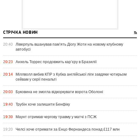
СТРІЧКА НОВИН
20:40
Ліверпуль вшанував пам’ять Діогу Жоти на новому клубному
автобусі
20:23
Анхель Торрес продовжить кар’єру в Бразилії
20:14
Міллволл вибив КПР з Кубка англійської ліги завдяки чотирьом
сейвам у серії пенальті
20:03
Буковина не змогла відкоркувати ворота Оболоні
19:40
Трубін хоче залишити Бенфіку
19:39
Маунт отримав чергову травму у матчі з ПСЖ
19:20
Челсі хоче отримати за Енцо Фернандеса понад £117 млн