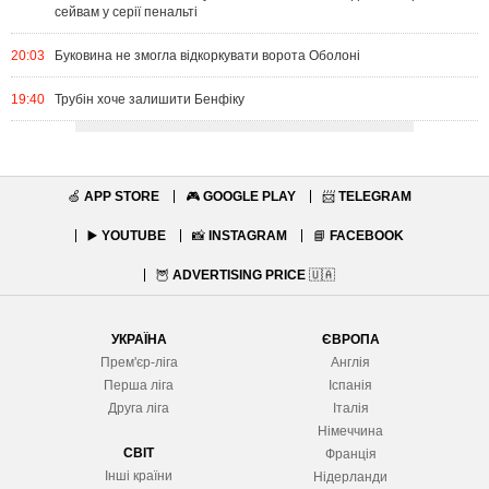
сейвам у серії пенальті
20:03
Буковина не змогла відкоркувати ворота Оболоні
19:40
Трубін хоче залишити Бенфіку
🍏
APP STORE
🎮
GOOGLE PLAY
📨
TELEGRAM
▶️
YOUTUBE
📸
INSTAGRAM
📘
FACEBOOK
🦉
ADVERTISING PRICE
🇺🇦
УКРАЇНА
ЄВРОПА
Прем'єр-ліга
Англія
Перша ліга
Іспанія
Друга ліга
Італія
Німеччина
СВІТ
Франція
Інші країни
Нідерланди