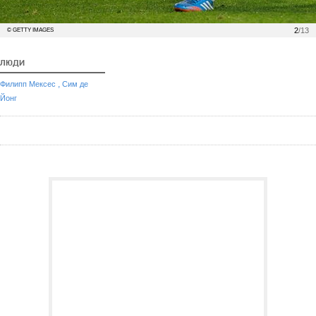
2
/13
© GETTY IMAGES
ЛЮДИ
,
Филипп Мексес
Сим де
Йонг