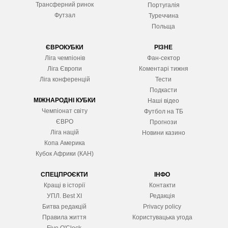
Трансферний ринок
Португалія
Футзал
Туреччина
Польща
ЄВРОКУБКИ
РІЗНЕ
Ліга чемпіонів
Фан-сектор
Ліга Європ
и
Коментарі тижня
Ліга конференцій
Тести
Подкасти
МІЖНАРОДНІ КУБКИ
Наші відео
Чемпіонат світу
Футбол на ТБ
ЄВРО
Прогнози
Ліга націй
Новини казино
Копа Америка
Кубок Африки (КАН)
СПЕЦПРОЄКТИ
ІНФО
Кращі в історії
Контакти
УПЛ. Best XІ
Редакція
Битва редакцій
Privacy policy
Правила життя
Користувацька угода