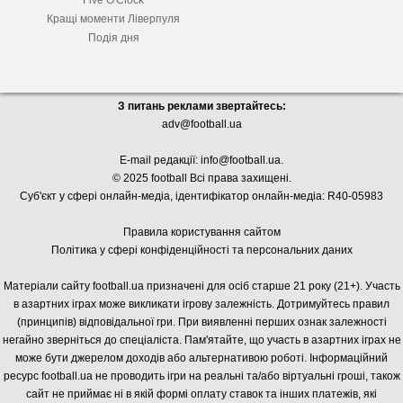
Five O'Clock
Кращі моменти Ліверпуля
Подія дня
З питань реклами звертайтесь:
adv@football.ua
E-mail редакції:
info@football.ua
.
© 2025 football Всі права захищені.
Суб'єкт у сфері онлайн-медіа, і
дентифікатор онлайн-медіа: R40-05983
Правила користування сайтом
Політика у сфері конфіденційності та персональних даних
Матеріали сайту football.ua призначені для осіб старше 21 року (21+). Участь
в азартних іграх може викликати ігрову залежність. Дотримуйтесь правил
(принципів) відповідальної гри. При виявленні перших ознак залежності
негайно зверніться до спеціаліста. Пам'ятайте, що участь в азартних іграх не
може бути джерелом доходів або альтернативою роботі. Інформаційний
ресурс football.ua не проводить ігри на реальні та/або віртуальні гроші, також
сайт не приймає ні в якій формі оплату ставок та інших платежів, які