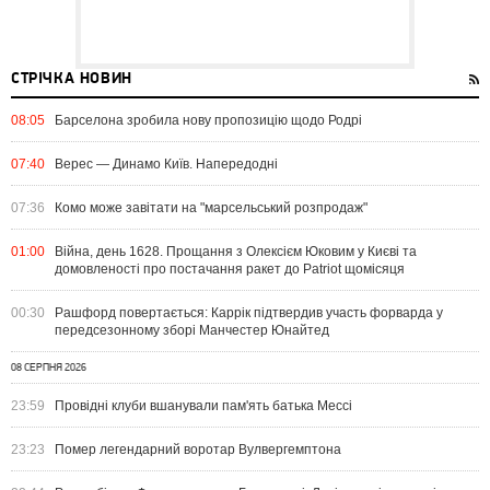
СТРІЧКА НОВИН
08:05
Барселона зробила нову пропозицію щодо Родрі
07:40
Верес — Динамо Київ. Напередодні
07:36
Комо може завітати на "марсельський розпродаж"
01:00
Війна, день 1628. Прощання з Олексієм Юковим у Києві та
домовленості про постачання ракет до Patriot щомісяця
00:30
Рашфорд повертається: Каррік підтвердив участь форварда у
передсезонному зборі Манчестер Юнайтед
08 СЕРПНЯ 2026
23:59
Провідні клуби вшанували пам'ять батька Мессі
23:23
Помер легендарний воротар Вулвергемптона