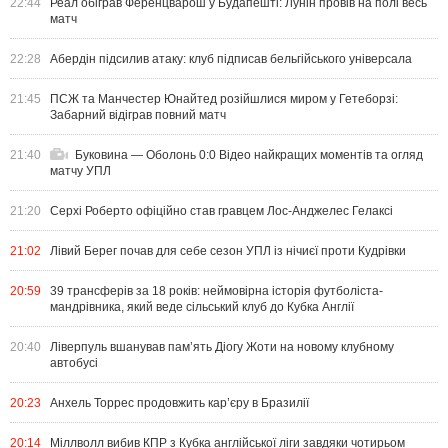
22:44
Реал обіграв Ференцварош у Будапешті: Лунін провів на полі весь
матч
22:28
Абердін підсилив атаку: клуб підписав бельгійського універсала
21:45
ПСЖ та Манчестер Юнайтед розійшлися миром у Гетеборзі:
Забарний відіграв повний матч
21:40
Буковина — Оболонь 0:0 Відео найкращих моментів та огляд
матчу УПЛ
21:20
Серхі Роберто офіційно став гравцем Лос-Анджелес Гелаксі
21:02
Лівий Берег почав для себе сезон УПЛ із нічиєї проти Кудрівки
20:59
39 трансферів за 18 років: неймовірна історія футболіста-
мандрівника, який веде сільський клуб до Кубка Англії
20:40
Ліверпуль вшанував пам’ять Діогу Жоти на новому клубному
автобусі
20:23
Анхель Торрес продовжить кар’єру в Бразилії
20:14
Міллволл вибив КПР з Кубка англійської ліги завдяки чотирьом