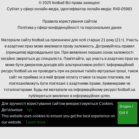
© 2025 football Всі права захищені.
Суб'єкт у сфері онлайн-медіа, і
дентифікатор онлайн-медіа: R40-05983
Правила користування сайтом
Політика у сфері конфіденційності та персональних даних
Матеріали сайту football.ua призначені для осіб старше 21 року (21+). Участь
в азартних іграх може викликати ігрову залежність. Дотримуйтесь правил
(принципів) відповідальної гри. При виявленні перших ознак залежності
негайно зверніться до спеціаліста. Пам'ятайте, що участь в азартних іграх не
може бути джерелом доходів або альтернативою роботі. Інформаційний
ресурс football.ua не проводить ігри на реальні та/або віртуальні гроші, також
сайт не приймає ні в якій формі оплату ставок та інших платежів, які
пов’язані/можуть бути пов’язані з азартними іграми, букмекерами чи
тоталізаторами. Будь-які матеріали на інформаційному ресурсі football.ua
публікуються виключно в інформаційних цілях.
Для зручності користування сайтом використовуються Cookies.
Згоден /
Детальніше
тут
Got it
This website uses cookies to ensure you get the best experience on
our website.
Learn more