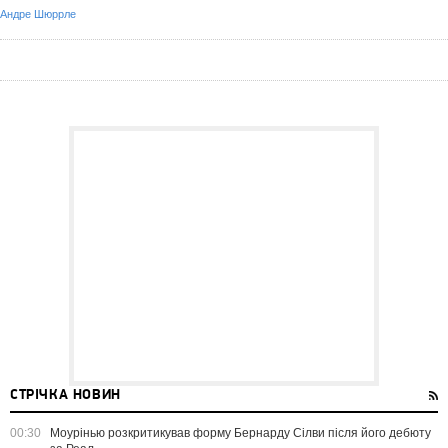
Андре Шюррле
СТРІЧКА НОВИН
00:30
Моурінью розкритикував форму Бернарду Сілви після його дебюту