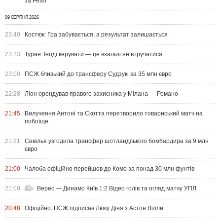
за Реал
09 СЕРПНЯ 2026
23:40
Костюк: Гра забувається, а результат залишається
23:23
Туран: Іноді керувати — це взагалі не втручатися
23:00
ПСЖ близький до трансферу Судзукі за 35 млн євро
22:28
Ліон орендував правого захисника у Мілана — Романо
21:45
Вилучення Антоні та Скотта перетворило товариський матч на
побоїще
21:21
Севілья узгодила трансфер шотландського бомбардира за 9 млн
євро
21:00
Чалоба офіційно перейшов до Комо за понад 30 млн фунтів
21:00
Верес — Динамо Київ 1:2 Відео голів та огляд матчу УПЛ
20:48
Офіційно: ПСЖ підписав Люку Діня з Астон Вілли