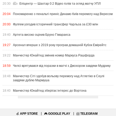
20:30
Епіцентр — Шахтар 0:2 Відео голів та огляд матчу УПЛ
20:04
Пономаренко з пенальті приніс Динамо Київ перемогу над Вересом
20:00
Фулгем узгодив історичний трансфер Чарльза за £30 млн
19:40
Артета високо оцінив Бруно Гімараеса
19:27
Арсенал вперше з 2019 року програв домашній Кубок Емірейтс
19:22
Манчестер Юнайтед змінив номер Маркуса Рашфорда
18:59
Челсі врятувався від поразки в матчі з Джохором завдяки Мудрику
18:48
Манчестер Сіті здобув вольову перемогу над Атлетіко в Сеулі
завдяки дублю Мармуша
18:40
Манчестер Юнайтед зберігає інтерес до Вортона
🍏
APP STORE
🎮
GOOGLE PLAY
📨
TELEGRAM