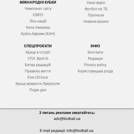
МІЖНАРОДНІ КУБКИ
Наші відео
Чемпіонат світу
Футбол на ТБ
ЄВРО
Прогнози
Ліга націй
Новини казино
Копа Америка
Кубок Африки (КАН)
СПЕЦПРОЄКТИ
ІНФО
Кращі в історії
Контакти
УПЛ. Best XІ
Редакція
Битва редакцій
Privacy policy
Правила життя
Користувацька угода
Five O'Clock
Кращі моменти Ліверпуля
Подія дня
З питань реклами звертайтесь:
adv@football.ua
E-mail редакції:
info@football.ua
.