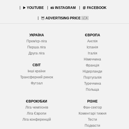
▶️
YOUTUBE
📸
INSTAGRAM
📘
FACEBOOK
🦉
ADVERTISING PRICE
🇺🇦
УКРАЇНА
ЄВРОПА
Прем'єр-ліга
Англія
Перша ліга
Іспанія
Друга ліга
Італія
Німеччина
СВІТ
Франція
Інші країни
Нідерланди
Трансферний ринок
Португалія
Футзал
Туреччина
Польща
ЄВРОКУБКИ
РІЗНЕ
Ліга чемпіонів
Фан-сектор
Ліга Європ
и
Коментарі тижня
Ліга конференцій
Тести
Подкасти