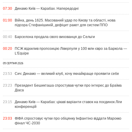
07:30
Динамо Київ — Карабах. Напередодні
01:00
Війна, день 1625. Масований удар по Києву та області, нова
підозра Стефанішиній, дефіцит ракет для систем ППО
00:40
Барселона продала свого вихованця до Сельти
00:20
ПСЖ відхилив пропозицію Ліверпуля у 100 млн євро за Баркола —
L'Equipe
05 СЕРПНЯ 2026
23:53
Сич: Динамо — великий клуб, хочу якнайкраще проявити себе
23:23
Президент Бешикташа спростував чутки про інтерес до Браїма
Діаса
23:15
Динамо Київ — Карабах: цікаві варіанти ставок на поєдинок Ліги
конференцій
23:03
ФІФА спростовує чутки про обіцянку Інфантіно віддати Марокко
фінал ЧС-2030