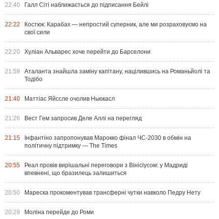
22:40
Галл Сіті наближається до підписання Бейлі
22:22
Костюк: Карабах — непростий суперник, але ми розраховуємо на
свої сили
22:20
Хуліан Альварес хоче перейти до Барселони
21:59
Аталанта знайшла заміну капітану, націлившись на Романьйолі та
Тодібо
21:40
Маттіас Яйссле очолив Ньюкасл
21:26
Вест Гем запросив Деле Аллі на перегляд
21:15
Інфантіно запропонував Марокко фінал ЧС-2030 в обмін на
політичну підтримку — The Times
20:55
Реал провів вирішальні переговори з Вінісіусом: у Мадриді
впевнені, що бразилець залишиться
20:50
Мареска прокоментував трансферні чутки навколо Педру Нету
20:29
Моліна перейде до Роми