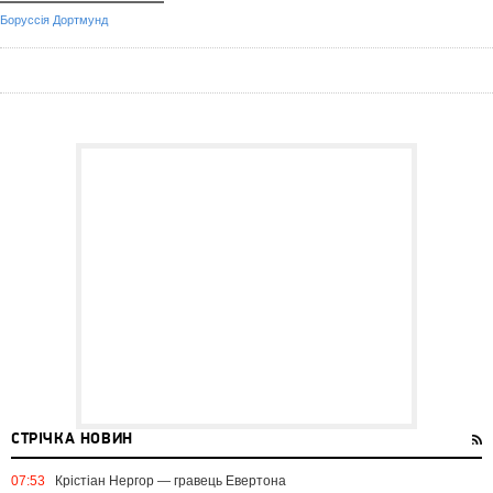
Боруссія Дортмунд
СТРІЧКА НОВИН
07:53
Крістіан Нергор — гравець Евертона