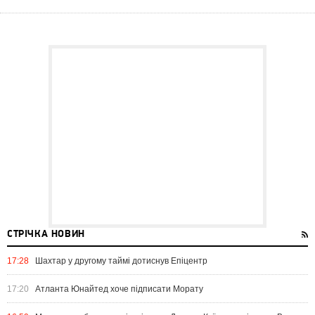
СТРІЧКА НОВИН
17:28
Шахтар у другому таймі дотиснув Епіцентр
17:20
Атланта Юнайтед хоче підписати Морату