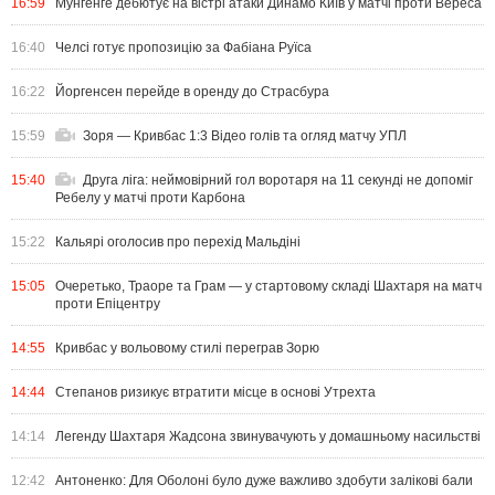
16:59
Мунгенге дебютує на вістрі атаки Динамо Київ у матчі проти Вереса
16:40
Челсі готує пропозицію за Фабіана Руїса
16:22
Йоргенсен перейде в оренду до Страсбура
15:59
Зоря — Кривбас 1:3 Відео голів та огляд матчу УПЛ
15:40
Друга ліга: неймовірний гол воротаря на 11 секунді не допоміг
Ребелу у матчі проти Карбона
15:22
Кальярі оголосив про перехід Мальдіні
15:05
Очеретько, Траоре та Грам — у стартовому складі Шахтаря на матч
проти Епіцентру
14:55
Кривбас у вольовому стилі переграв Зорю
14:44
Степанов ризикує втратити місце в основі Утрехта
14:14
Легенду Шахтаря Жадсона звинувачують у домашньому насильстві
12:42
Антоненко: Для Оболоні було дуже важливо здобути залікові бали