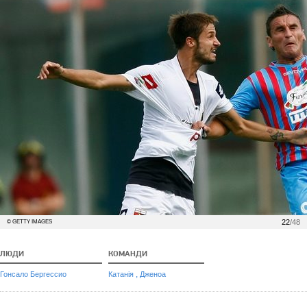
22
/48
© GETTY IMAGES
ЛЮДИ
КОМАНДИ
,
Гонсало Бергессио
Катанія
Дженоа