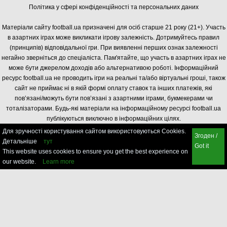
Політика у сфері конфіденційності та персональних даних
Матеріали сайту football.ua призначені для осіб старше 21 року (21+). Участь
в азартних іграх може викликати ігрову залежність. Дотримуйтесь правил
(принципів) відповідальної гри. При виявленні перших ознак залежності
негайно зверніться до спеціаліста. Пам'ятайте, що участь в азартних іграх не
може бути джерелом доходів або альтернативою роботі. Інформаційний
ресурс football.ua не проводить ігри на реальні та/або віртуальні гроші, також
сайт не приймає ні в якій формі оплату ставок та інших платежів, які
пов’язані/можуть бути пов’язані з азартними іграми, букмекерами чи
тоталізаторами. Будь-які матеріали на інформаційному ресурсі football.ua
публікуються виключно в інформаційних цілях.
Для зручності користування сайтом використовуються Cookies.
Згоден /
Детальніше
тут
Got it
This website uses cookies to ensure you get the best experience on
our website.
Learn more