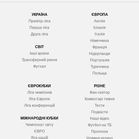
УКРАЇНА
ЄВРОПА
Прем'єр-ліга
Англія
Перша ліга
Іспанія
Друга ліга
Італія
Німеччина
СВІТ
Франція
Інші країни
Нідерланди
Трансферний ринок
Португалія
Футзал
Туреччина
Польща
ЄВРОКУБКИ
РІЗНЕ
Ліга чемпіонів
Фан-сектор
Ліга Європ
и
Коментарі тижня
Ліга конференцій
Тести
Подкасти
МІЖНАРОДНІ КУБКИ
Наші відео
Чемпіонат світу
Футбол на ТБ
ЄВРО
Прогнози
Ліга націй
Новини казино