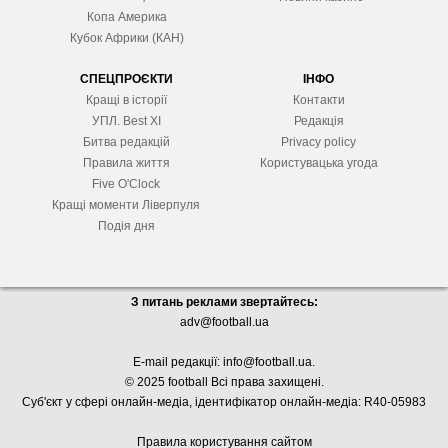
Копа Америка
Кубок Африки (КАН)
СПЕЦПРОЄКТИ
ІНФО
Кращі в історії
Контакти
УПЛ. Best XІ
Редакція
Битва редакцій
Privacy policy
Правила життя
Користувацька угода
Five O'Clock
Кращі моменти Ліверпуля
Подія дня
З питань реклами звертайтесь:
adv@football.ua
E-mail редакції:
info@football.ua
.
© 2025 football Всі права захищені.
Суб'єкт у сфері онлайн-медіа, і
дентифікатор онлайн-медіа: R40-05983
Правила користування сайтом