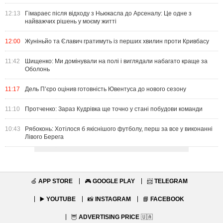
12:13
Гімараес після відходу з Ньюкасла до Арсеналу: Це одне з
найважчих рішень у моєму житті
12:00
Жуніньйо та Єлавич гратимуть із перших хвилин проти Кривбасу
11:42
Шищенко: Ми домінували на полі і виглядали набагато краще за
Оболонь
11:17
Дель П’єро оцінив готовність Ювентуса до нового сезону
11:10
Протченко: Зараз Кудрівка ще точно у стані побудови команди
10:43
Рябоконь: Хотілося б якіснішого футболу, перш за все у виконанні
Лівого Берега
🍏
APP STORE
🎮
GOOGLE PLAY
📨
TELEGRAM
▶️
YOUTUBE
📸
INSTAGRAM
📘
FACEBOOK
🦉
ADVERTISING PRICE
🇺🇦