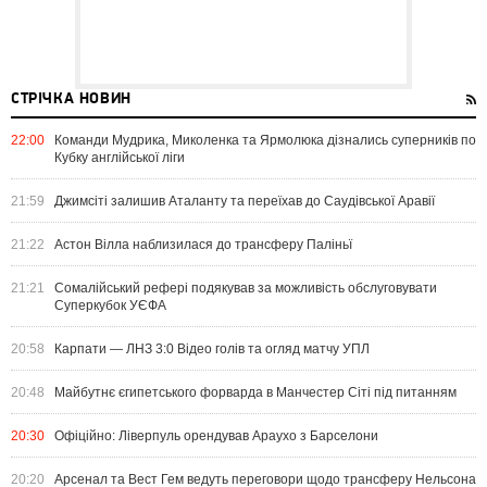
СТРІЧКА НОВИН
22:00
Команди Мудрика, Миколенка та Ярмолюка дізнались суперників по
Кубку англійської ліги
21:59
Джимсіті залишив Аталанту та переїхав до Саудівської Аравії
21:22
Астон Вілла наблизилася до трансферу Паліньї
21:21
Сомалійський рефері подякував за можливість обслуговувати
Суперкубок УЄФА
20:58
Карпати — ЛНЗ 3:0 Відео голів та огляд матчу УПЛ
20:48
Майбутнє єгипетського форварда в Манчестер Сіті під питанням
20:30
Офіційно: Ліверпуль орендував Араухо з Барселони
20:20
Арсенал та Вест Гем ведуть переговори щодо трансферу Нельсона