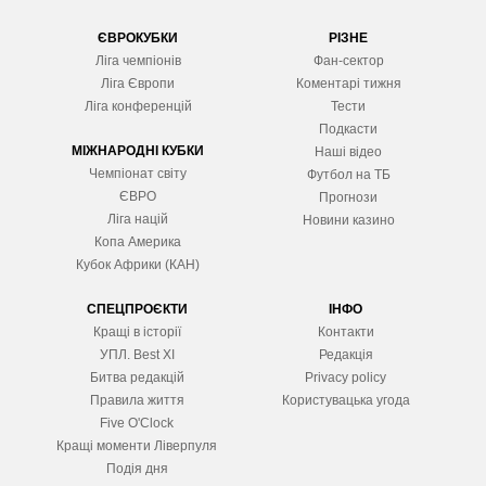
ЄВРОКУБКИ
РІЗНЕ
Ліга чемпіонів
Фан-сектор
Ліга Європ
и
Коментарі тижня
Ліга конференцій
Тести
Подкасти
МІЖНАРОДНІ КУБКИ
Наші відео
Чемпіонат світу
Футбол на ТБ
ЄВРО
Прогнози
Ліга націй
Новини казино
Копа Америка
Кубок Африки (КАН)
СПЕЦПРОЄКТИ
ІНФО
Кращі в історії
Контакти
УПЛ. Best XІ
Редакція
Битва редакцій
Privacy policy
Правила життя
Користувацька угода
Five O'Clock
Кращі моменти Ліверпуля
Подія дня