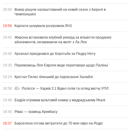
20:00
Вокер рішуче налаштований на новий сезон з Бернлі в
Чемпіоншипі
19:56
Карпати шокували розгромом ЛНЗ
19:45
Жирона встановила клубний рекорд за кількістю проданих
абонементів, незважаючи на виліт з Ла Ліги
19:40
Арсенал приєднався до боротьби за Педру Нету
19:30
Переможець Ліги Європи веде переговори щодо Паліньї
19:19
Крістал Пелес близький до підписання Халайлі
18:58
Полісся — Харків 3:1 Відео голів та огляд матчу УПЛ
18:48
Ендрік отримав культовий номер у мадридському Реалі
18:40
Рівас — гравець Кривбасу
18:37
Барселона готова витратити до 70 млн євро на Родрі