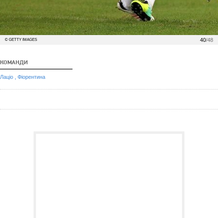
40
/48
© GETTY IMAGES
КОМАНДИ
,
Лаціо
Фіорентина