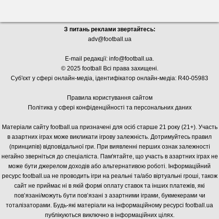
З питань реклами звертайтесь:
adv@football.ua
E-mail редакції:
info@football.ua
.
© 2025 football Всі права захищені.
Суб'єкт у сфері онлайн-медіа, і
дентифікатор онлайн-медіа: R40-05983
Правила користування сайтом
Політика у сфері конфіденційності та персональних даних
Матеріали сайту football.ua призначені для осіб старше 21 року (21+). Участь
в азартних іграх може викликати ігрову залежність. Дотримуйтесь правил
(принципів) відповідальної гри. При виявленні перших ознак залежності
негайно зверніться до спеціаліста. Пам'ятайте, що участь в азартних іграх не
може бути джерелом доходів або альтернативою роботі. Інформаційний
ресурс football.ua не проводить ігри на реальні та/або віртуальні гроші, також
сайт не приймає ні в якій формі оплату ставок та інших платежів, які
пов’язані/можуть бути пов’язані з азартними іграми, букмекерами чи
тоталізаторами. Будь-які матеріали на інформаційному ресурсі football.ua
публікуються виключно в інформаційних цілях.