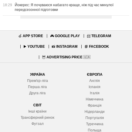
18:29
Йокерес: Я почуваюся набагато краще, ніж під час минулої
передсезонної підготовки
🍏
APP STORE
🎮
GOOGLE PLAY
📨
TELEGRAM
▶️
YOUTUBE
📸
INSTAGRAM
📘
FACEBOOK
🦉
ADVERTISING PRICE
🇺🇦
УКРАЇНА
ЄВРОПА
Прем'єр-ліга
Англія
Перша ліга
Іспанія
Друга ліга
Італія
Німеччина
СВІТ
Франція
Інші країни
Нідерланди
Трансферний ринок
Португалія
Футзал
Туреччина
Польща