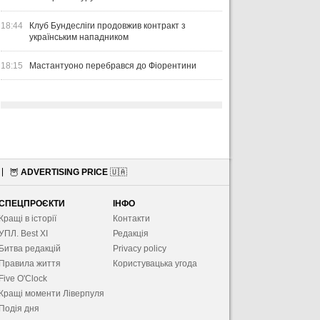
18:44
Клуб Бундесліги продовжив контракт з
українським нападником
18:15
Мастантуоно перебрався до Фіорентини
🦉
ADVERTISING PRICE
🇺🇦
СПЕЦПРОЄКТИ
ІНФО
Кращі в історії
Контакти
УПЛ. Best XІ
Редакція
Битва редакцій
Privacy policy
Правила життя
Користувацька угода
Five O'Clock
Кращі моменти Ліверпуля
Подія дня