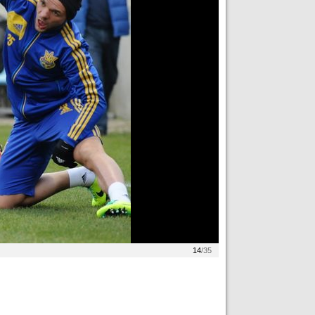
14
/35