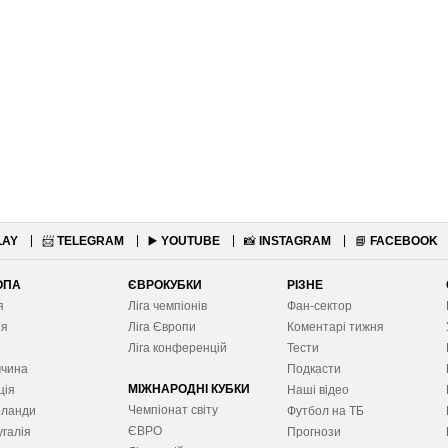
LAY
📨
TELEGRAM
▶️
YOUTUBE
📸
INSTAGRAM
📘
FACEBOOK
ОПА
ЄВРОКУБКИ
РІЗНЕ
я
Ліга чемпіонів
Фан-сектор
ія
Ліга Європ
и
Коментарі тижня
я
Ліга конференцій
Тести
ччина
Подкасти
МІЖНАРОДНІ КУБКИ
ція
Наші відео
Чемпіонат світу
рланди
Футбол на ТБ
ЄВРО
галія
Прогнози