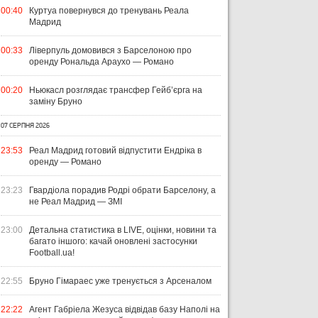
00:40
Куртуа повернувся до тренувань Реала
Мадрид
00:33
Ліверпуль домовився з Барселоною про
оренду Рональда Араухо — Романо
00:20
Ньюкасл розглядає трансфер Гейб’єрга на
заміну Бруно
07 СЕРПНЯ 2026
23:53
Реал Мадрид готовий відпустити Ендріка в
оренду — Романо
23:23
Гвардіола порадив Родрі обрати Барселону, а
не Реал Мадрид — ЗМІ
23:00
Детальна статистика в LIVE, оцінки, новини та
багато іншого: качай оновлені застосунки
Football.ua!
22:55
Бруно Гімараес уже тренується з Арсеналом
22:22
Агент Габріела Жезуса відвідав базу Наполі на