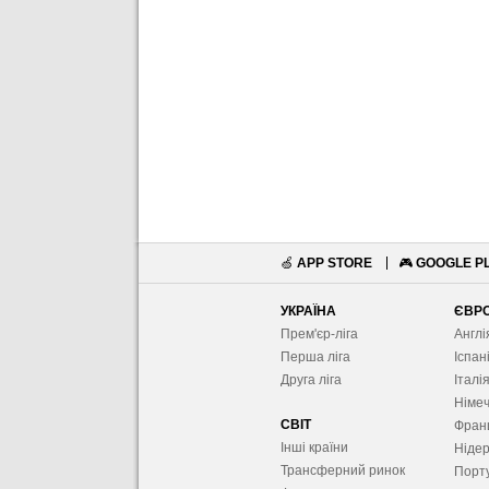
🍏
APP STORE
🎮
GOOGLE P
УКРАЇНА
ЄВР
Прем'єр-ліга
Англі
Перша ліга
Іспан
Друга ліга
Італі
Німе
СВІТ
Фран
Інші країни
Ніде
Трансферний ринок
Порту