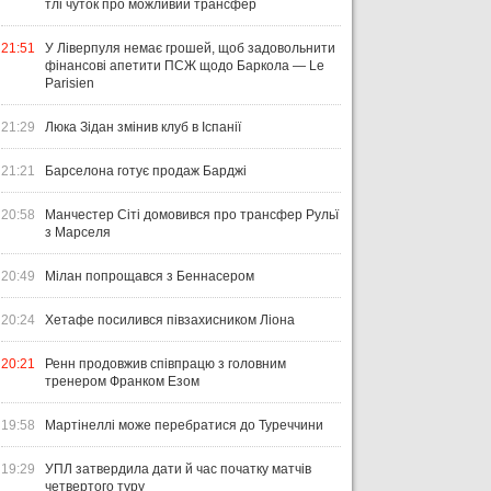
тлі чуток про можливий трансфер
21:51
У Ліверпуля немає грошей, щоб задовольнити
фінансові апетити ПСЖ щодо Баркола — Le
Parisien
21:29
Люка Зідан змінив клуб в Іспанії
21:21
Барселона готує продаж Барджі
20:58
Манчестер Сіті домовився про трансфер Рульї
з Марселя
20:49
Мілан попрощався з Беннасером
20:24
Хетафе посилився півзахисником Ліона
20:21
Ренн продовжив співпрацю з головним
тренером Франком Езом
19:58
Мартінеллі може перебратися до Туреччини
19:29
УПЛ затвердила дати й час початку матчів
четвертого туру