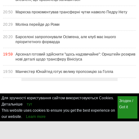
20:50
Мареска прокоментував трансферні чутки навколо Педру Нету
20:29
Моліна перейде до Роми
20:20
Барселоні запропонували Осімгена, але клуб має іншого
пріоритетного форварда
19:59
Арсенал готовий здійснити "щось надзвичайне": Орнштейн розкрив
нові деталі щодо трансферу Вінісіуса
19:50
Манчестер Юнайтед готує велику пропозицію за Голла
Для зручності користування сайтом використовуються Cookies.
Згоден /
Детальніше
тут
Got it
This website uses cookies to ensure you get the best experience on
our website.
Learn more