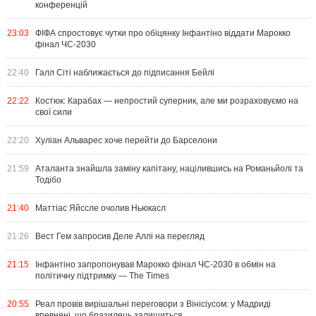
конференцій
23:03
ФІФА спростовує чутки про обіцянку Інфантіно віддати Марокко
фінал ЧС-2030
22:40
Галл Сіті наближається до підписання Бейлі
22:22
Костюк: Карабах — непростий суперник, але ми розраховуємо на
свої сили
22:20
Хуліан Альварес хоче перейти до Барселони
21:59
Аталанта знайшла заміну капітану, націлившись на Романьйолі та
Тодібо
21:40
Маттіас Яйссле очолив Ньюкасл
21:26
Вест Гем запросив Деле Аллі на перегляд
21:15
Інфантіно запропонував Марокко фінал ЧС-2030 в обмін на
політичну підтримку — The Times
20:55
Реал провів вирішальні переговори з Вінісіусом: у Мадриді
впевнені, що бразилець залишиться