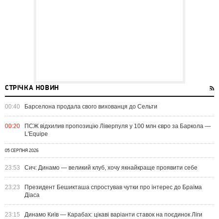
СТРІЧКА НОВИН
00:40
Барселона продала свого вихованця до Сельти
00:20
ПСЖ відхилив пропозицію Ліверпуля у 100 млн євро за Баркола —
L'Equipe
05 СЕРПНЯ 2026
23:53
Сич: Динамо — великий клуб, хочу якнайкраще проявити себе
23:23
Президент Бешикташа спростував чутки про інтерес до Браїма
Діаса
23:15
Динамо Київ — Карабах: цікаві варіанти ставок на поєдинок Ліги