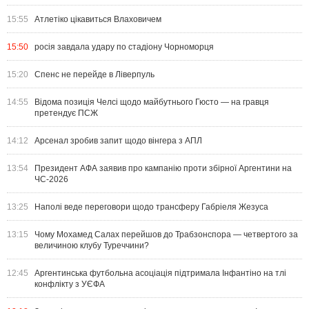
15:55
Атлетіко цікавиться Влаховичем
15:50
росія завдала удару по стадіону Чорноморця
15:20
Спенс не перейде в Ліверпуль
14:55
Відома позиція Челсі щодо майбутнього Гюсто — на гравця
претендує ПСЖ
14:12
Арсенал зробив запит щодо вінгера з АПЛ
13:54
Президент АФА заявив про кампанію проти збірної Аргентини на
ЧС-2026
13:25
Наполі веде переговори щодо трансферу Габріеля Жезуса
13:15
Чому Мохамед Салах перейшов до Трабзонспора — четвертого за
величиною клубу Туреччини?
12:45
Аргентинська футбольна асоціація підтримала Інфантіно на тлі
конфлікту з УЄФА