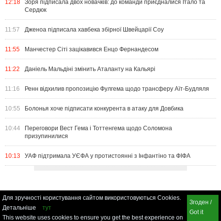
12:18
Зоря підписала двох новачків: до команди приєдналися Італо та
Сердюк
11:57
Дженоа підписала хавбека збірної Швейцарії Соу
11:55
Манчестер Сіті зацікавився Енцо Фернандесом
11:22
Даніель Мальдіні змінить Аталанту на Кальярі
11:16
Ренн відхилив пропозицію Фулгема щодо трансферу Аїт-Будляля
10:55
Болонья хоче підписати конкурента в атаку для Довбика
10:44
Переговори Вест Гема і Тоттенгема щодо Соломона
призупинилися
10:13
УАФ підтримала УЄФА у протистоянні з Інфантіно та ФІФА
Для зручності користування сайтом використовуються Cookies.
Згоден /
Детальніше
тут
Got it
This website uses cookies to ensure you get the best experience on