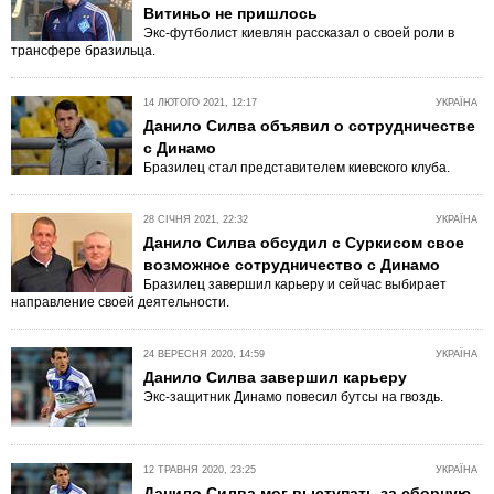
Витиньо не пришлось
Экс-футболист киевлян рассказал о своей роли в
трансфере бразильца.
14 ЛЮТОГО 2021, 12:17
УКРАЇНА
Данило Силва объявил о сотрудничестве
с Динамо
Бразилец стал представителем киевского клуба.
28 СІЧНЯ 2021, 22:32
УКРАЇНА
Данило Силва обсудил с Суркисом свое
возможное сотрудничество с Динамо
Бразилец завершил карьеру и сейчас выбирает
направление своей деятельности.
24 ВЕРЕСНЯ 2020, 14:59
УКРАЇНА
Данило Силва завершил карьеру
Экс-защитник Динамо повесил бутсы на гвоздь.
12 ТРАВНЯ 2020, 23:25
УКРАЇНА
Данило Силва мог выступать за сборную