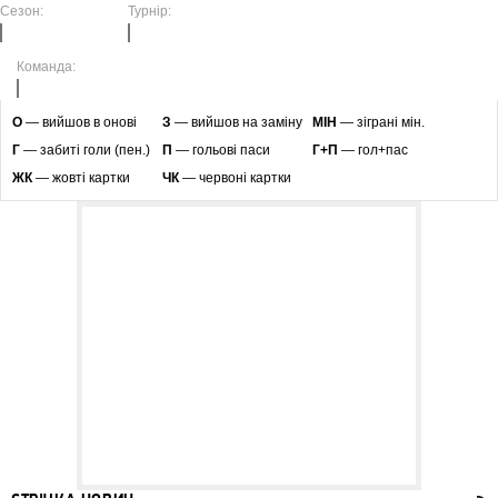
Сезон:
Турнір:
Команда:
O
— вийшов в онові
З
— вийшов на заміну
МІН
— зіграні мін.
Г
— забиті голи (пен.)
П
— гольові паси
Г+П
— гол+пас
ЖК
— жовті картки
ЧК
— червоні картки