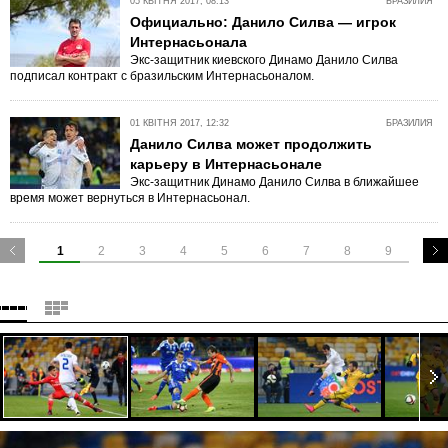
05 КВІТНЯ 2017, 08:13
БРАЗИЛИЯ
Официально: Данило Силва — игрок
Интернасьонала
Экс-защитник киевского Динамо Данило Силва
подписал контракт с бразильским Интернасьоналом.
01 КВІТНЯ 2017, 12:32
БРАЗИЛИЯ
Данило Силва может продолжить
карьеру в Интернасьонале
Экс-защитник Динамо Данило Силва в ближайшее
время может вернуться в Интернасьонал.
1
2
3
4
5
6
7
8
9