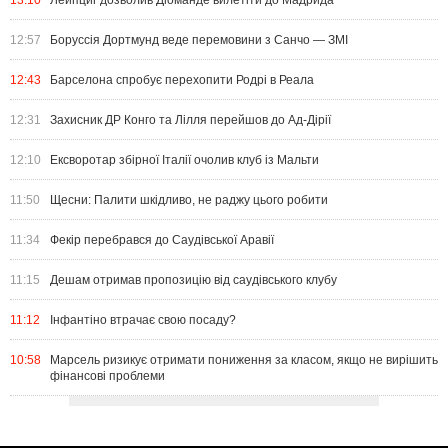
13:10
Лейпциг дозволив Діоманде вилетіти до Мадрида
12:57
Боруссія Дортмунд веде перемовини з Санчо — ЗМІ
12:43
Барселона спробує перехопити Родрі в Реала
12:31
Захисник ДР Конго та Лілля перейшов до Ад-Дірії
12:10
Ексворотар збірної Італії очолив клуб із Мальти
11:50
Щесни: Палити шкідливо, не раджу цього робити
11:34
Фекір перебрався до Саудівської Аравії
11:15
Дешам отримав пропозицію від саудівського клубу
11:12
Інфантіно втрачає свою посаду?
10:58
Марсель ризикує отримати пониження за класом, якщо не вирішить
фінансові проблеми