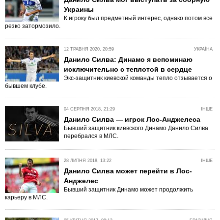
Украины
К игроку был предметный интерес, однако потом все
резко затормозило.
12 ТРАВНЯ 2020, 20:59
УКРАЇНА
Данило Силва: Динамо я вспоминаю
исключительно с теплотой в сердце
Экс-защитник киевской команды тепло отзывается о
бывшем клубе.
04 СЕРПНЯ 2018, 21:29
ІНШЕ
Данило Силва — игрок Лос-Анджелеса
Бывший защитник киевского Динамо Данило Силва
перебрался в МЛС.
28 ЛИПНЯ 2018, 13:22
ІНШЕ
Данило Силва может перейти в Лос-
Анджелес
Бывший защитник Динамо может продолжить
карьеру в МЛС.