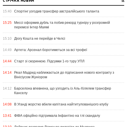
СТРІЧКА НОВИН
15:40
Спортінг узгодив трансфер австралійського таланта
15:25
Мессі оформив дубль та побив рекорд турніру у розгромній
перемозі Інтер Маямі
15:10
Діогу Кошта не перейде в Челсі
14:49
Артета: Арсенал боротиметься за всі трофеї
14:44
Старт зі скоринкою. Підсумки 1-го туру УПЛ
14:14
Реал Мадрид наближається до підписання нового контракту з
Вінісіусом Жуніором
14:12
Барселона впевнена, що узгодить із Аль-Хілялем трансфер
Канселу
14:08
В Уганді жорстко вбили капітана найтитулованішого клубу
13:41
ФІФА офіційно підтримала Інфантіно на тлі скандалу