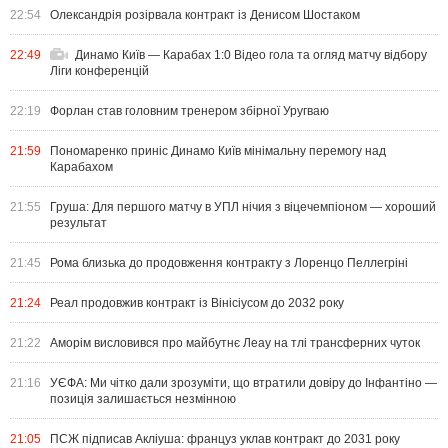
22:54
Олександрія розірвала контракт із Денисом Шостаком
22:49
Динамо Київ — Карабах 1:0 Відео гола та огляд матчу відбору
Ліги конференцій
22:19
Форлан став головним тренером збірної Уругваю
21:59
Пономаренко приніс Динамо Київ мінімальну перемогу над
Карабахом
21:55
Груша: Для першого матчу в УПЛ нічия з віцечемпіоном — хороший
результат
21:45
Рома близька до продовження контракту з Лоренцо Пеллегріні
21:24
Реал продовжив контракт із Вінісіусом до 2032 року
21:22
Аморім висловився про майбутнє Леау на тлі трансферних чуток
21:16
УЄФА: Ми чітко дали зрозуміти, що втратили довіру до Інфантіно —
позиція залишається незмінною
21:05
ПСЖ підписав Акліуша: француз уклав контракт до 2031 року