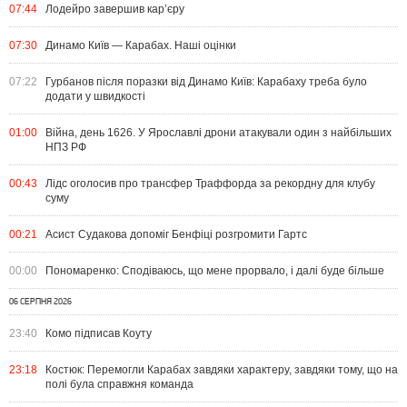
07:44
Лодейро завершив кар’єру
07:30
Динамо Київ — Карабах. Наші оцінки
07:22
Гурбанов після поразки від Динамо Київ: Карабаху треба було
додати у швидкості
01:00
Війна, день 1626. У Ярославлі дрони атакували один з найбільших
НПЗ РФ
00:43
Лідс оголосив про трансфер Траффорда за рекордну для клубу
суму
00:21
Асист Судакова допоміг Бенфіці розгромити Гартс
00:00
Пономаренко: Сподіваюсь, що мене прорвало, і далі буде більше
06 СЕРПНЯ 2026
23:40
Комо підписав Коуту
23:18
Костюк: Перемогли Карабах завдяки характеру, завдяки тому, що на
полі була справжня команда