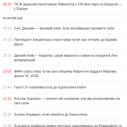
00:20
ПСЖ відхилив пропозицію Ліверпуля у 100 млн євро за Баркола —
L'Equipe
05 СЕРПНЯ 2026
23:53
Сич: Динамо — великий клуб, хочу якнайкраще проявити себе
23:23
Президент Бешикташа спростував чутки про інтерес до Браїма
Діаса
23:15
Динамо Київ — Карабах: цікаві варіанти ставок на поєдинок Ліги
конференцій
23:03
ФІФА спростовує чутки про обіцянку Інфантіно віддати Марокко
фінал ЧС-2030
22:40
Галл Сіті наближається до підписання Бейлі
22:22
Костюк: Карабах — непростий суперник, але ми розраховуємо на
свої сили
22:20
Хуліан Альварес хоче перейти до Барселони
21:59
Аталанта знайшла заміну капітану, націлившись на Романьйолі та