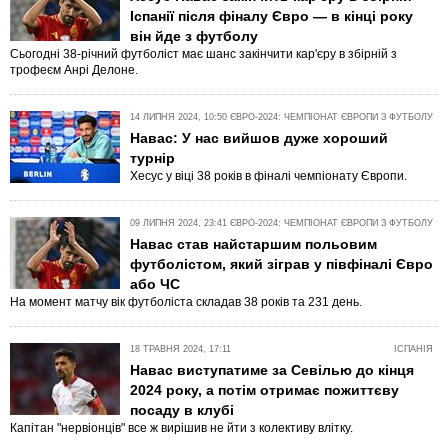
Іспанії після фіналу Євро — в кінці року
він йде з футболу
Сьогодні 38-річний футболіст має шанс закінчити кар'єру в збірній з
трофеєм Анрі Делоне.
14 ЛИПНЯ 2024, 10:50
ЄВРО-2024: ЧЕМПІОНАТ ЄВРОПИ З ФУТБОЛУ
Навас: У нас вийшов дуже хороший
турнір
Хесус у віці 38 років в фіналі чемпіонату Європи.
09 ЛИПНЯ 2024, 23:41
ЄВРО-2024: ЧЕМПІОНАТ ЄВРОПИ З ФУТБОЛУ
Навас став найстаршим польовим
футболістом, який зіграв у півфіналі Євро
або ЧС
На момент матчу вік футболіста складав 38 років та 231 день.
18 ТРАВНЯ 2024, 17:11
ІСПАНІЯ
Навас виступатиме за Севілью до кінця
2024 року, а потім отримає пожиттєву
посаду в клубі
Капітан "нервіонців" все ж вирішив не йти з колективу влітку.