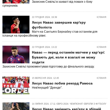
Захисник Севільї в захваті від поваги з боку
суперників.
22 ГРУДНЯ 2024, 19:39
ІСПАНІЯ
Хесус Навас завершив кар'єру
футболіста
Матч на Сантьяго Бернабеу став останнім для
іспанця на професійному рівні.
22 ГРУДНЯ 2024, 13:22
ІСПАНІЯ
Навас — перед останнім матчем у кар’єрі:
Бувають дні, коли я взагалі не можу
ходити
Захисник Севільї прокоментував підготовку до фінального акорду.
15 ВЕРЕСНЯ 2024, 12:45
ІСПАНІЯ
Хесус Навас побив рекорд Рамоса
Нев'янущий "Дуенде".
14 ЛИПНЯ 2024, 17:11
ЄВРО-2024: ЧЕМПІОНАТ ЄВРОПИ З ФУТБОЛУ
Хесус Навас закінчить кар'єру в збірній