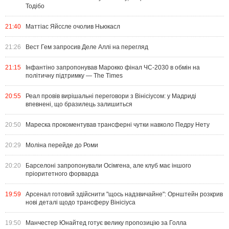
Тодібо
21:40
Маттіас Яйссле очолив Ньюкасл
21:26
Вест Гем запросив Деле Аллі на перегляд
21:15
Інфантіно запропонував Марокко фінал ЧС-2030 в обмін на
політичну підтримку — The Times
20:55
Реал провів вирішальні переговори з Вінісіусом: у Мадриді
впевнені, що бразилець залишиться
20:50
Мареска прокоментував трансферні чутки навколо Педру Нету
20:29
Моліна перейде до Роми
20:20
Барселоні запропонували Осімгена, але клуб має іншого
пріоритетного форварда
19:59
Арсенал готовий здійснити "щось надзвичайне": Орнштейн розкрив
нові деталі щодо трансферу Вінісіуса
19:50
Манчестер Юнайтед готує велику пропозицію за Голла