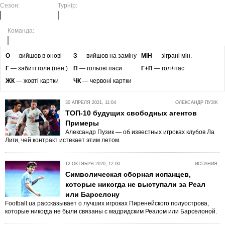
Сезон:
Турнір:
Команда:
O
— вийшов в онові
З
— вийшов на заміну
МІН
— зіграні мін.
Г
— забиті голи (пен.)
П
— гольові паси
Г+П
— гол+пас
ЖК
— жовті картки
ЧК
— червоні картки
30 АПРЕЛЯ 2021, 11:04
ОЛЕКСАНДР ПУЗІК
ТОП-10 будущих свободных агентов
Примеры
Александр Пузик — об известных игроках клубов Ла
Лиги, чей контракт истекает этим летом.
12 ОКТЯБРЯ 2020, 12:00
ИСПАНИЯ
Символическая сборная испанцев,
которые никогда не выступали за Реал
или Барселону
Football.ua рассказывает о лучших игроках Пиренейского полуострова,
которые никогда не были связаны с мадридским Реалом или Барселоной.