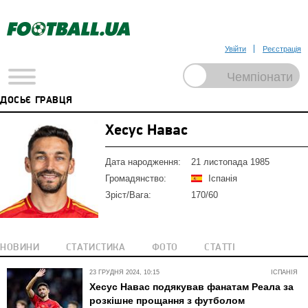
Увійти
Реєстрація
ДОСЬЄ ГРАВЦЯ
Хесус Навас
Дата народження:
21 листопада 1985
Громадянство:
Іспанія
Зріст/Вага:
170/60
НОВИНИ
СТАТИСТИКА
ФОТО
СТАТТІ
23 ГРУДНЯ 2024, 10:15
ІСПАНІЯ
Хесус Навас подякував фанатам Реала за
розкішне прощання з футболом