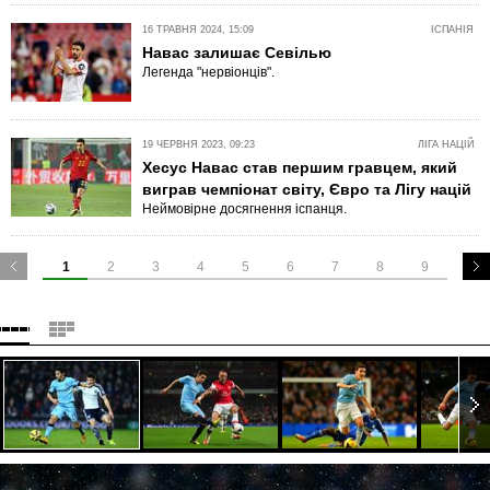
16 ТРАВНЯ 2024, 15:09
ІСПАНІЯ
Навас залишає Севілью
Легенда "нервіонців".
19 ЧЕРВНЯ 2023, 09:23
ЛІГА НАЦІЙ
Хесус Навас став першим гравцем, який
виграв чемпіонат світу, Євро та Лігу націй
Неймовірне досягнення іспанця.
1
2
3
4
5
6
7
8
9