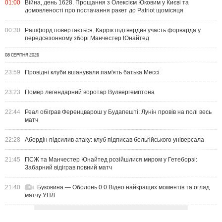
01:00
Війна, день 1628. Прощання з Олексієм Юковим у Києві та
домовленості про постачання ракет до Patriot щомісяця
00:30
Рашфорд повертається: Каррік підтвердив участь форварда у
передсезонному зборі Манчестер Юнайтед
08 СЕРПНЯ 2026
23:59
Провідні клуби вшанували пам'ять батька Мессі
23:23
Помер легендарний воротар Вулвергемптона
22:44
Реал обіграв Ференцварош у Будапешті: Лунін провів на полі весь
матч
22:28
Абердін підсилив атаку: клуб підписав бельгійського універсала
21:45
ПСЖ та Манчестер Юнайтед розійшлися миром у Гетеборзі:
Забарний відіграв повний матч
21:40
Буковина — Оболонь 0:0 Відео найкращих моментів та огляд
матчу УПЛ