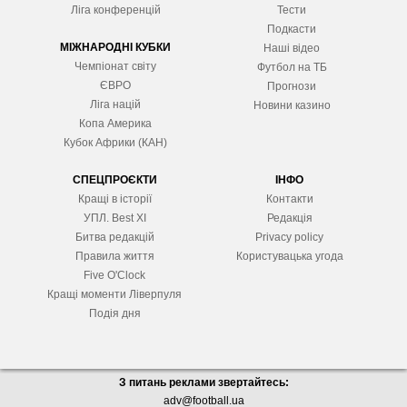
Ліга конференцій
Тести
Подкасти
МІЖНАРОДНІ КУБКИ
Наші відео
Чемпіонат світу
Футбол на ТБ
ЄВРО
Прогнози
Ліга націй
Новини казино
Копа Америка
Кубок Африки (КАН)
СПЕЦПРОЄКТИ
ІНФО
Кращі в історії
Контакти
УПЛ. Best XІ
Редакція
Битва редакцій
Privacy policy
Правила життя
Користувацька угода
Five O'Clock
Кращі моменти Ліверпуля
Подія дня
З питань реклами звертайтесь:
adv@football.ua