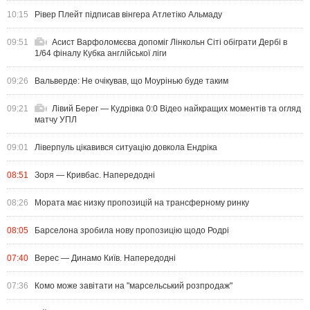
10:15
Рівер Плейт підписав вінгера Атлетіко Альмаду
09:51
Асист Варфоломєєва допоміг Лінкольн Сіті обіграти Дербі в
1/64 фіналу Кубка англійської ліги
09:26
Вальверде: Не очікував, що Моурінью буде таким
09:21
Лівий Берег — Кудрівка 0:0 Відео найкращих моментів та огляд
матчу УПЛ
09:01
Ліверпуль цікавився ситуацію довкола Ендріка
08:51
Зоря — Кривбас. Напередодні
08:26
Мората має низку пропозицій на трансферному ринку
08:05
Барселона зробила нову пропозицію щодо Родрі
07:40
Верес — Динамо Київ. Напередодні
07:36
Комо може завітати на "марсельський розпродаж"