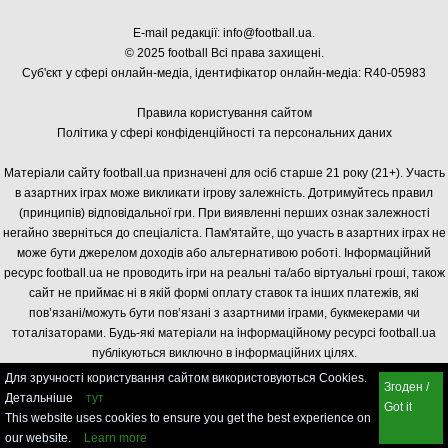
E-mail редакції:
info@football.ua
.
© 2025 football Всі права захищені.
Суб'єкт у сфері онлайн-медіа, і
дентифікатор онлайн-медіа: R40-05983
Правила користування сайтом
Політика у сфері конфіденційності та персональних даних
Матеріали сайту football.ua призначені для осіб старше 21 року (21+). Участь
в азартних іграх може викликати ігрову залежність. Дотримуйтесь правил
(принципів) відповідальної гри. При виявленні перших ознак залежності
негайно зверніться до спеціаліста. Пам'ятайте, що участь в азартних іграх не
може бути джерелом доходів або альтернативою роботі. Інформаційний
ресурс football.ua не проводить ігри на реальні та/або віртуальні гроші, також
сайт не приймає ні в якій формі оплату ставок та інших платежів, які
пов’язані/можуть бути пов’язані з азартними іграми, букмекерами чи
тоталізаторами. Будь-які матеріали на інформаційному ресурсі football.ua
публікуються виключно в інформаційних цілях.
Для зручності користування сайтом використовуються Cookies.
Згоден /
Детальніше
тут
Got it
This website uses cookies to ensure you get the best experience on
our website.
Learn more