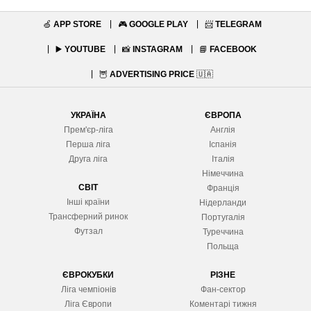
🍏
APP STORE
🎮
GOOGLE PLAY
📨
TELEGRAM
▶️
YOUTUBE
📸
INSTAGRAM
📘
FACEBOOK
🦉
ADVERTISING PRICE
🇺🇦
УКРАЇНА
ЄВРОПА
Прем'єр-ліга
Англія
Перша ліга
Іспанія
Друга ліга
Італія
Німеччина
СВІТ
Франція
Інші країни
Нідерланди
Трансферний ринок
Португалія
Футзал
Туреччина
Польща
ЄВРОКУБКИ
РІЗНЕ
Ліга чемпіонів
Фан-сектор
Ліга Європ
и
Коментарі тижня