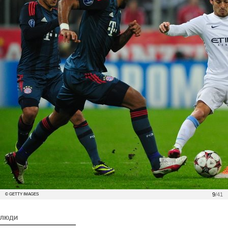
9
/41
© GETTY IMAGES
ЛЮДИ