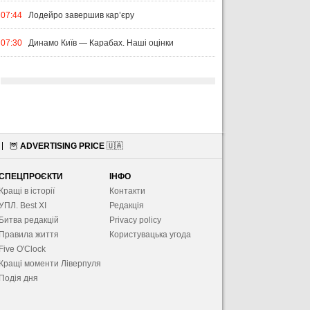
07:44
Лодейро завершив кар’єру
07:30
Динамо Київ — Карабах. Наші оцінки
🦉
ADVERTISING PRICE
🇺🇦
СПЕЦПРОЄКТИ
ІНФО
Кращі в історії
Контакти
УПЛ. Best XІ
Редакція
Битва редакцій
Privacy policy
Правила життя
Користувацька угода
Five O'Clock
Кращі моменти Ліверпуля
Подія дня