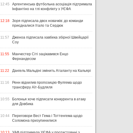
12:45
Аргентинська футбольна асоціація підтримала
Інфантіно на тлі конфлікту з УЄФА
12:18
Зоря підписала двох новачків: до команди
приєдналися Італо та Сердюк
11:57
Дженоа підписала хавбека збірної Швейцарії
Соу
11:55
Манчестер Сіті зацікавився Енцо
Фернандесом
11:22
Даніель Мальдіні змінить Аталанту на Кальярі
11:16
Ренн відхилив пропозицію Фулгема щодо
трансферу Аїт-Будляля
10:55
Болонья хоче підписати конкурента в атаку
для Довбика
10:44
Переговори Вест Гема і Тоттенгема щодо
Соломона призупинилися
10:13
УАФ підтримала УЄФА у протистоянні з