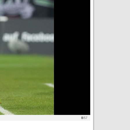
8
/57