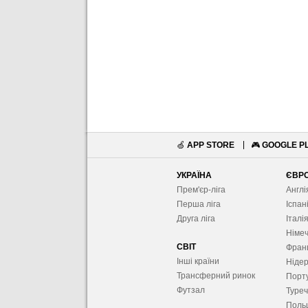
🍏
APP STORE
🎮
GOOGLE P
УКРАЇНА
ЄВР
Прем'єр-ліга
Англі
Перша ліга
Іспан
Друга ліга
Італі
Німе
СВІТ
Фран
Інші країни
Ніде
Трансферний ринок
Порту
Футзал
Туре
Поль