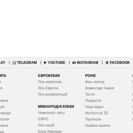
LAY
📨
TELEGRAM
▶️
YOUTUBE
📸
INSTAGRAM
📘
FACEBOOK
ОПА
ЄВРОКУБКИ
РІЗНЕ
я
Ліга чемпіонів
Фан-сектор
ія
Ліга Європ
и
Коментарі тижня
я
Ліга конференцій
Тести
ччина
Подкасти
МІЖНАРОДНІ КУБКИ
ція
Наші відео
Чемпіонат світу
рланди
Футбол на ТБ
ЄВРО
галія
Прогнози
Ліга націй
ччина
Новини казино
Копа Америка
ща