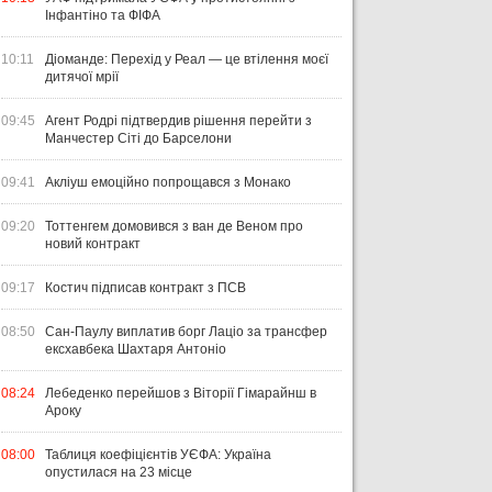
Інфантіно та ФІФА
10:11
Діоманде: Перехід у Реал — це втілення моєї
дитячої мрії
09:45
Агент Родрі підтвердив рішення перейти з
Манчестер Сіті до Барселони
09:41
Акліуш емоційно попрощався з Монако
09:20
Тоттенгем домовився з ван де Веном про
новий контракт
09:17
Костич підписав контракт з ПСВ
08:50
Сан-Паулу виплатив борг Лаціо за трансфер
ексхавбека Шахтаря Антоніо
08:24
Лебеденко перейшов з Віторії Гімарайнш в
Ароку
08:00
Таблиця коефіцієнтів УЄФА: Україна
опустилася на 23 місце