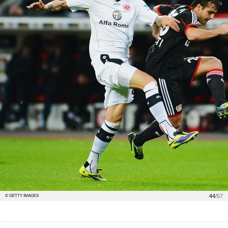
44
/57
© GETTY IMAGES