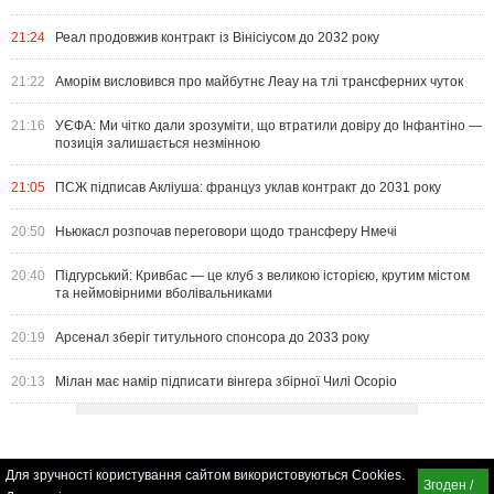
21:24
Реал продовжив контракт із Вінісіусом до 2032 року
21:22
Аморім висловився про майбутнє Леау на тлі трансферних чуток
21:16
УЄФА: Ми чітко дали зрозуміти, що втратили довіру до Інфантіно —
позиція залишається незмінною
21:05
ПСЖ підписав Акліуша: француз уклав контракт до 2031 року
20:50
Ньюкасл розпочав переговори щодо трансферу Нмечі
20:40
Підгурський: Кривбас — це клуб з великою історією, крутим містом
та неймовірними вболівальниками
20:19
Арсенал зберіг титульного спонсора до 2033 року
20:13
Мілан має намір підписати вінгера збірної Чилі Осоріо
Для зручності користування сайтом використовуються Cookies.
Згоден /