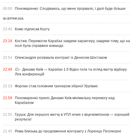
00:00
Пономаренко: Сподіваюсь, що мене прорвало, і далі буде більше
06 СЕРПНЯ 2026
23:40
Комо підписав Коуту
23:18
Костюк: Перемогли Карабах завдяки характеру, завдяки тому, що на
полі була справжня команда
22:54
Олександрія розірвала контракт із Денисом Шостаком
22:49
Динамо Київ — Карабах 1:0 Відео гола та огляд матчу відбору
Ліги конференцій
22:19
Форлан став головним тренером збірної Уругваю
21:59
Пономаренко приніс Динамо Київ мінімальну перемогу над
Карабахом
21:55
Груша: Для першого матчу в УПЛ нічия з віцечемпіоном — хороший
результат
21:45
Рома близька до продовження контракту з Лоренцо Пеллегріні