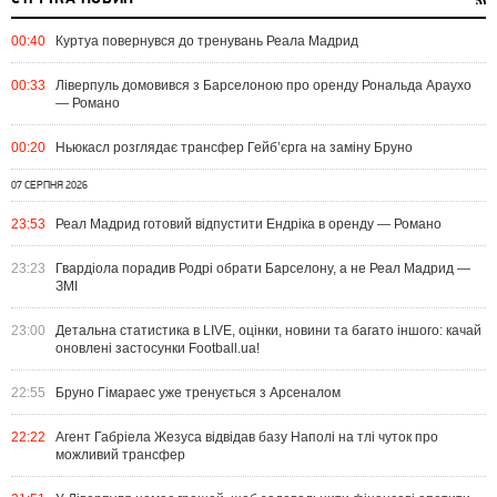
00:40
Куртуа повернувся до тренувань Реала Мадрид
00:33
Ліверпуль домовився з Барселоною про оренду Рональда Араухо
— Романо
00:20
Ньюкасл розглядає трансфер Гейб’єрга на заміну Бруно
07 СЕРПНЯ 2026
23:53
Реал Мадрид готовий відпустити Ендріка в оренду — Романо
23:23
Гвардіола порадив Родрі обрати Барселону, а не Реал Мадрид —
ЗМІ
23:00
Детальна статистика в LIVE, оцінки, новини та багато іншого: качай
оновлені застосунки Football.ua!
22:55
Бруно Гімараес уже тренується з Арсеналом
22:22
Агент Габріела Жезуса відвідав базу Наполі на тлі чуток про
можливий трансфер