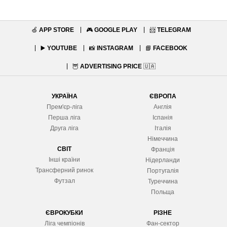
🍏
APP STORE
🎮
GOOGLE PLAY
📨
TELEGRAM
▶️
YOUTUBE
📸
INSTAGRAM
📘
FACEBOOK
🦉
ADVERTISING PRICE
🇺🇦
УКРАЇНА
ЄВРОПА
Прем'єр-ліга
Англія
Перша ліга
Іспанія
Друга ліга
Італія
Німеччина
СВІТ
Франція
Інші країни
Нідерланди
Трансферний ринок
Португалія
Футзал
Туреччина
Польща
ЄВРОКУБКИ
РІЗНЕ
Ліга чемпіонів
Фан-сектор