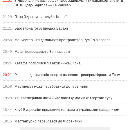
21:51
У Ліверпуля немає грошей, щоб задовольнити фінансові апетити
ПСЖ щодо Баркола — Le Parisien
21:29
Люка Зідан змінив клуб в Іспанії
21:21
Барселона готує продаж Барджі
20:58
Манчестер Сіті домовився про трансфер Рульї з Марселя
20:49
Мілан попрощався з Беннасером
20:24
Хетафе посилився півзахисником Ліона
20:21
Ренн продовжив співпрацю з головним тренером Франком Езом
19:58
Мартінеллі може перебратися до Туреччини
19:29
УПЛ затвердила дати й час початку матчів четвертого туру
18:44
Клуб Бундесліги продовжив контракт з українським нападником
18:15
Мастантуоно перебрався до Фіорентини