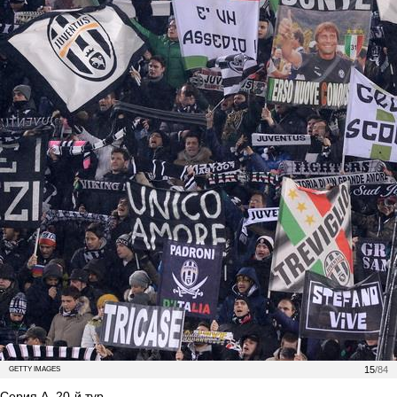
15
/84
GETTY IMAGES
Серия А. 20-й тур