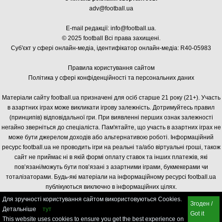
adv@football.ua
E-mail редакції:
info@football.ua
.
© 2025 football Всі права захищені.
Суб'єкт у сфері онлайн-медіа, і
дентифікатор онлайн-медіа: R40-05983
Правила користування сайтом
Політика у сфері конфіденційності та персональних даних
Матеріали сайту football.ua призначені для осіб старше 21 року (21+). Участь
в азартних іграх може викликати ігрову залежність. Дотримуйтесь правил
(принципів) відповідальної гри. При виявленні перших ознак залежності
негайно зверніться до спеціаліста. Пам'ятайте, що участь в азартних іграх не
може бути джерелом доходів або альтернативою роботі. Інформаційний
ресурс football.ua не проводить ігри на реальні та/або віртуальні гроші, також
сайт не приймає ні в якій формі оплату ставок та інших платежів, які
пов’язані/можуть бути пов’язані з азартними іграми, букмекерами чи
тоталізаторами. Будь-які матеріали на інформаційному ресурсі football.ua
публікуються виключно в інформаційних цілях.
Для зручності користування сайтом використовуються Cookies.
Згоден /
Детальніше
тут
Got it
This website uses cookies to ensure you get the best experience on