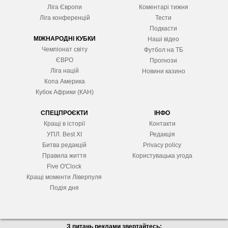
Ліга Європ
и
Коментарі тижня
Ліга конференцій
Тести
Подкасти
МІЖНАРОДНІ КУБКИ
Наші відео
Чемпіонат світу
Футбол на ТБ
ЄВРО
Прогнози
Ліга націй
Новини казино
Копа Америка
Кубок Африки (КАН)
СПЕЦПРОЄКТИ
ІНФО
Кращі в історії
Контакти
УПЛ. Best XІ
Редакція
Битва редакцій
Privacy policy
Правила життя
Користувацька угода
Five O'Clock
Кращі моменти Ліверпуля
Подія дня
З питань реклами звертайтесь: