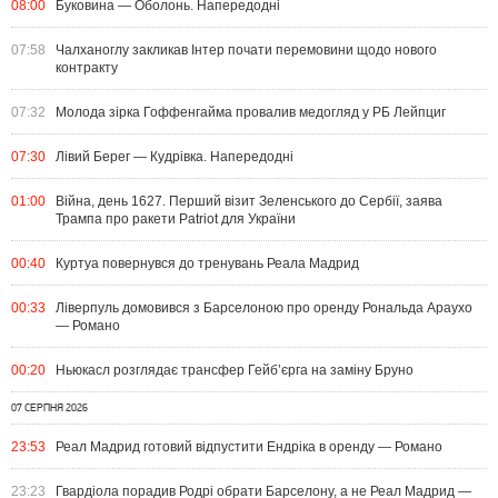
08:00
Буковина — Оболонь. Напередодні
07:58
Чалханоглу закликав Інтер почати перемовини щодо нового
контракту
07:32
Молода зірка Гоффенгайма провалив медогляд у РБ Лейпциг
07:30
Лівий Берег — Кудрівка. Напередодні
01:00
Війна, день 1627. Перший візит Зеленського до Сербії, заява
Трампа про ракети Patriot для України
00:40
Куртуа повернувся до тренувань Реала Мадрид
00:33
Ліверпуль домовився з Барселоною про оренду Рональда Араухо
— Романо
00:20
Ньюкасл розглядає трансфер Гейб’єрга на заміну Бруно
07 СЕРПНЯ 2026
23:53
Реал Мадрид готовий відпустити Ендріка в оренду — Романо
23:23
Гвардіола порадив Родрі обрати Барселону, а не Реал Мадрид —