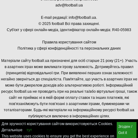
adv@football.ua
E-mail редакції:
info@football.ua
.
© 2025 football Всі права захищені.
Суб'єкт у сфері онлайн-медіа, і
дентифікатор онлайн-медіа: R40-05983
Правила користування сайтом
Політика у сфері конфіденційності та персональних даних
Матеріали сайту football.ua призначені для осіб старше 21 року (21+). Участь
в азартних іграх може викликати ігрову залежність. Дотримуйтесь правил
(принципів) відповідальної гри. При виявленні перших ознак залежності
негайно зверніться до спеціаліста. Пам'ятайте, що участь в азартних іграх не
може бути джерелом доходів або альтернативою роботі. Інформаційний
ресурс football.ua не проводить ігри на реальні та/або віртуальні гроші, також
сайт не приймає ні в якій формі оплату ставок та інших платежів, які
пов’язані/можуть бути пов’язані з азартними іграми, букмекерами чи
тоталізаторами. Будь-які матеріали на інформаційному ресурсі football.ua
публікуються виключно в інформаційних цілях.
Для зручності користування сайтом використовуються Cookies.
Згоден /
Детальніше
тут
Got it
This website uses cookies to ensure you get the best experience on