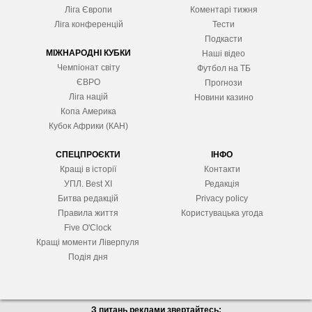
Ліга Європ
и
Коментарі тижня
Ліга конференцій
Тести
Подкасти
МІЖНАРОДНІ КУБКИ
Наші відео
Чемпіонат світу
Футбол на ТБ
ЄВРО
Прогнози
Ліга націй
Новини казино
Копа Америка
Кубок Африки (КАН)
СПЕЦПРОЄКТИ
ІНФО
Кращі в історії
Контакти
УПЛ. Best XІ
Редакція
Битва редакцій
Privacy policy
Правила життя
Користувацька угода
Five O'Clock
Кращі моменти Ліверпуля
Подія дня
З питань реклами звертайтесь: