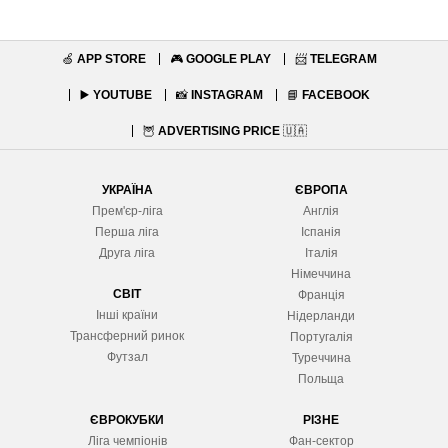
🍏
APP STORE
🎮
GOOGLE PLAY
📨
TELEGRAM
▶️
YOUTUBE
📸
INSTAGRAM
📘
FACEBOOK
🦉
ADVERTISING PRICE
🇺🇦
УКРАЇНА
ЄВРОПА
Прем'єр-ліга
Англія
Перша ліга
Іспанія
Друга ліга
Італія
Німеччина
СВІТ
Франція
Інші країни
Нідерланди
Трансферний ринок
Португалія
Футзал
Туреччина
Польща
ЄВРОКУБКИ
РІЗНЕ
Ліга чемпіонів
Фан-сектор