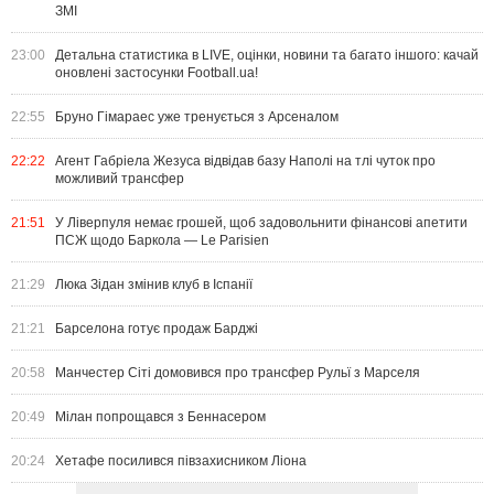
ЗМІ
23:00
Детальна статистика в LIVE, оцінки, новини та багато іншого: качай
оновлені застосунки Football.ua!
22:55
Бруно Гімараес уже тренується з Арсеналом
22:22
Агент Габріела Жезуса відвідав базу Наполі на тлі чуток про
можливий трансфер
21:51
У Ліверпуля немає грошей, щоб задовольнити фінансові апетити
ПСЖ щодо Баркола — Le Parisien
21:29
Люка Зідан змінив клуб в Іспанії
21:21
Барселона готує продаж Барджі
20:58
Манчестер Сіті домовився про трансфер Рульї з Марселя
20:49
Мілан попрощався з Беннасером
20:24
Хетафе посилився півзахисником Ліона