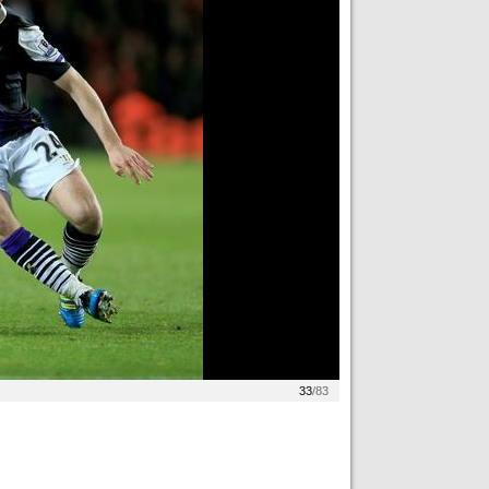
33
/83