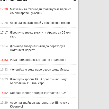
СТРІЧКА НОВИН
17:30
Маткевич та Слободян гратимуть із перших
хвилин проти Буковини
17:28
Арсенал зацікавлений у трансфері Ромеро
17:17
Ліверпуль зможе викупити Араухо за 55 млн
євро
16:54
Діоманде знову близький до переходу в
Ноттінгем Форест
16:53
Рома продовжила контракт із Пеллегріні
16:33
Фенербахче веде переговори щодо Лукаку
16:23
Ліверпуль зробив ПСЖ пропозицію щодо
Барколя на 115 млн євро
15:52
Ферран Торрес погодив контракт із ПСЖ
15:29
Арсенал знайшов альтернативу Вінісіусу в
Ювентусі