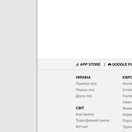
🍏
APP STORE
🎮
GOOGLE P
УКРАЇНА
ЄВР
Прем'єр-ліга
Англі
Перша ліга
Іспан
Друга ліга
Італі
Німе
СВІТ
Фран
Інші країни
Ніде
Трансферний ринок
Порту
Футзал
Туре