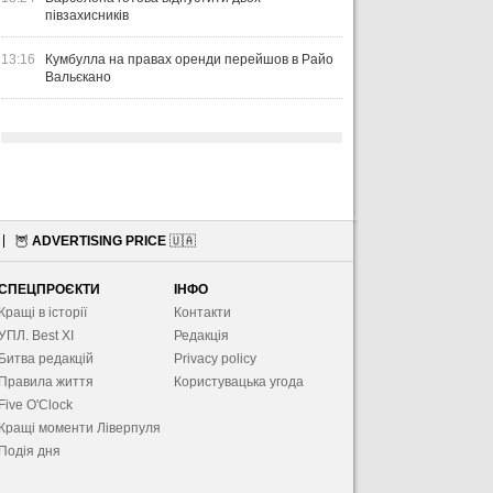
півзахисників
13:16
Кумбулла на правах оренди перейшов в Райо
Вальєкано
🦉
ADVERTISING PRICE
🇺🇦
СПЕЦПРОЄКТИ
ІНФО
Кращі в історії
Контакти
УПЛ. Best XІ
Редакція
Битва редакцій
Privacy policy
Правила життя
Користувацька угода
Five O'Clock
Кращі моменти Ліверпуля
Подія дня