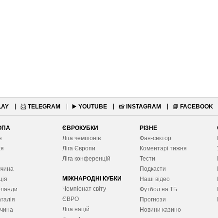
LAY
📨
TELEGRAM
▶️
YOUTUBE
📸
INSTAGRAM
📘
FACEBOOK
ОПА
ЄВРОКУБКИ
РІЗНЕ
я
Ліга чемпіонів
Фан-сектор
ія
Ліга Європ
и
Коментарі тижня
я
Ліга конференцій
Тести
ччина
Подкасти
МІЖНАРОДНІ КУБКИ
ція
Наші відео
Чемпіонат світу
рланди
Футбол на ТБ
ЄВРО
галія
Прогнози
Ліга націй
ччина
Новини казино