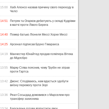
15:00
Хабі Алонсо назвав причину свого переходу в
Челсі
14:51
Петряк та Огарков дебютують у складі Кудрівки
в матчі проти Лівого Берега
14:40
Помер батько Ліонеля Мессі Хорхе Мессі
14:25
Арсенал підписав Бруно Гімараеса
14:19
Манчестер Юнайтед продав голкіпера Вітека
до Мідлсбро
13:55
Марку Сілва пояснив, чому Трубін не зіграв
проти Гартса
13:42
Джонс: Сподіваюсь, нам вдасться здобути
виїзну перемогу проти Зорі
13:36
Реал Сосьєдад домовився з Марселем про
трансфер захисника
13:24
Барселона готова відпустити двох