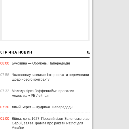
СТРІЧКА НОВИН
08:00
Буковина — Оболонь. Напередодні
07:58
Чалханоглу закликав Інтер почати перемовини
щодо нового контракту
07:32
Молода зірка Гоффенгайма провалив
медогляд у РБ Лейпциг
07:30
Лівий Берег — Кудрівка. Напередодні
01:00
Війна, день 1627. Перший візит Зеленського до
Сербії, заява Трампа про ракети Patriot для
України