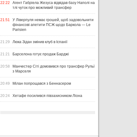
22:22
Агент Габріела Жезуса відвідав базу Наполі на
тлі чуток про можливий трансфер
21:51
У Ліверпуля немає грошей, щоб задовольнити
фінансові апетити ПСЖ щодо Баркола — Le
Parisien
21:29
Люка Зідан змінив клуб в Іспанії
21:21
Барселона готує продаж Барджі
20:58
Манчестер Сіті домовився про трансфер Рульї
з Марселя
20:49
Мілан попрощався з Беннасером
20:24
Хетафе посилився півзахисником Ліона