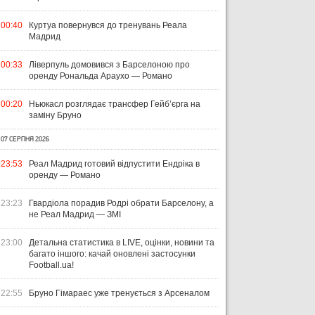
00:40
Куртуа повернувся до тренувань Реала
Мадрид
00:33
Ліверпуль домовився з Барселоною про
оренду Рональда Араухо — Романо
00:20
Ньюкасл розглядає трансфер Гейб’єрга на
заміну Бруно
07 СЕРПНЯ 2026
23:53
Реал Мадрид готовий відпустити Ендріка в
оренду — Романо
23:23
Гвардіола порадив Родрі обрати Барселону, а
не Реал Мадрид — ЗМІ
23:00
Детальна статистика в LIVE, оцінки, новини та
багато іншого: качай оновлені застосунки
Football.ua!
22:55
Бруно Гімараес уже тренується з Арсеналом