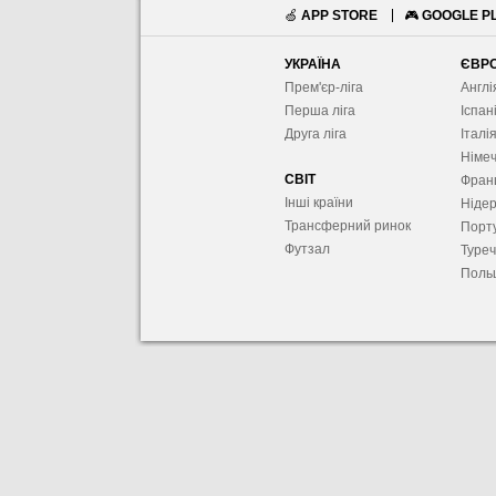
🍏
APP STORE
🎮
GOOGLE P
УКРАЇНА
ЄВР
Прем'єр-ліга
Англі
Перша ліга
Іспан
Друга ліга
Італі
Німе
СВІТ
Фран
Інші країни
Ніде
Трансферний ринок
Порту
Футзал
Туре
Поль