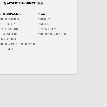
🦉
ADVERTISING PRICE
🇺🇦
СПЕЦПРОЄКТИ
ІНФО
Кращі в історії
Контакти
УПЛ. Best XІ
Редакція
Битва редакцій
Privacy policy
Правила життя
Користувацька угода
Five O'Clock
Кращі моменти Ліверпуля
Подія дня