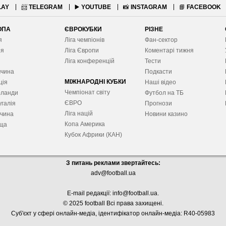
LAY
📨
TELEGRAM
▶️
YOUTUBE
📸
INSTAGRAM
📘
FACEBOOK
ОПА
ЄВРОКУБКИ
РІЗНЕ
я
Ліга чемпіонів
Фан-сектор
ія
Ліга Європ
и
Коментарі тижня
я
Ліга конференцій
Тести
ччина
Подкасти
МІЖНАРОДНІ КУБКИ
ція
Наші відео
Чемпіонат світу
рланди
Футбол на ТБ
ЄВРО
галія
Прогнози
Ліга націй
ччина
Новини казино
Копа Америка
ща
Кубок Африки (КАН)
З питань реклами звертайтесь:
adv@football.ua
E-mail редакції:
info@football.ua
.
© 2025 football Всі права захищені.
Суб'єкт у сфері онлайн-медіа, і
дентифікатор онлайн-медіа: R40-05983