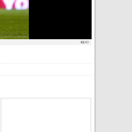
61
/83