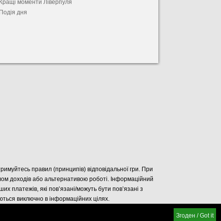
Кращі моменти Ліверпуля
Подія дня
отримуйтесь правил (принципів) відповідальної гри. При
елом доходів або альтернативою роботі. Інформаційний
нших платежів, які пов’язані/можуть бути пов’язані з
уються виключно в інформаційних цілях.
Згоден / Got it