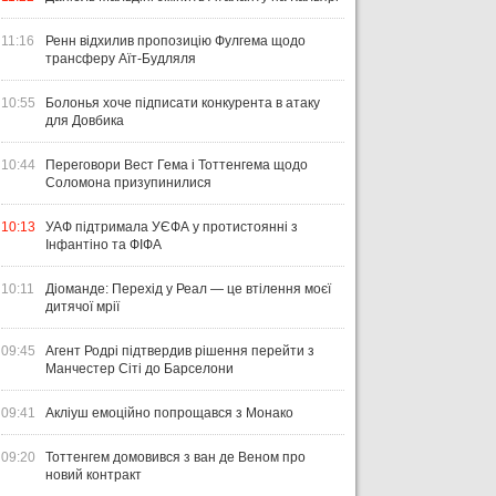
11:16
Ренн відхилив пропозицію Фулгема щодо
трансферу Аїт-Будляля
10:55
Болонья хоче підписати конкурента в атаку
для Довбика
10:44
Переговори Вест Гема і Тоттенгема щодо
Соломона призупинилися
10:13
УАФ підтримала УЄФА у протистоянні з
Інфантіно та ФІФА
10:11
Діоманде: Перехід у Реал — це втілення моєї
дитячої мрії
09:45
Агент Родрі підтвердив рішення перейти з
Манчестер Сіті до Барселони
09:41
Акліуш емоційно попрощався з Монако
09:20
Тоттенгем домовився з ван де Веном про
новий контракт