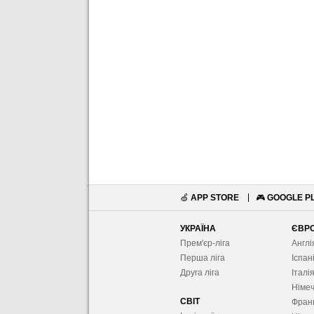
🍏
APP STORE
🎮
GOOGLE P
УКРАЇНА
ЄВР
Прем'єр-ліга
Англі
Перша ліга
Іспан
Друга ліга
Італі
Німе
СВІТ
Фран