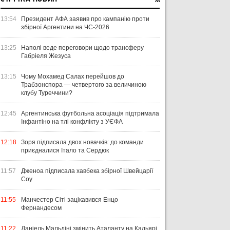
13:54
Президент АФА заявив про кампанію проти
збірної Аргентини на ЧС-2026
13:25
Наполі веде переговори щодо трансферу
Габріеля Жезуса
13:15
Чому Мохамед Салах перейшов до
Трабзонспора — четвертого за величиною
клубу Туреччини?
12:45
Аргентинська футбольна асоціація підтримала
Інфантіно на тлі конфлікту з УЄФА
12:18
Зоря підписала двох новачків: до команди
приєдналися Італо та Сердюк
11:57
Дженоа підписала хавбека збірної Швейцарії
Соу
11:55
Манчестер Сіті зацікавився Енцо
Фернандесом
11:22
Даніель Мальдіні змінить Аталанту на Кальярі