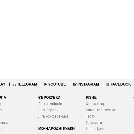
LAY
📨
TELEGRAM
▶️
YOUTUBE
📸
INSTAGRAM
📘
FACEBOOK
ОПА
ЄВРОКУБКИ
РІЗНЕ
я
Ліга чемпіонів
Фан-сектор
ія
Ліга Європ
и
Коментарі тижня
я
Ліга конференцій
Тести
ччина
Подкасти
МІЖНАРОДНІ КУБКИ
ція
Наші відео