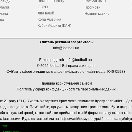
Чемпіонат світу
рланди
Футбол на ТБ
ЄВРО
галія
Прогнози
Ліга націй
ччина
Новини казино
Копа Америка
ща
Кубок Африки (КАН)
З питань реклами звертайтесь:
adv@football.ua
E-mail редакції:
info@football.ua
.
© 2025 football Всі права захищені.
Суб'єкт у сфері онлайн-медіа, і
дентифікатор онлайн-медіа: R40-05983
Правила користування сайтом
Політика у сфері конфіденційності та персональних даних
е 21 року (21+). Участь в азартних іграх може викликати ігрову залежність. Д
я до спеціаліста. Пам'ятайте, що участь в азартних іграх не може бути джер
або віртуальні гроші, також сайт не приймає ні в якій формі оплату ставок та і
лізаторами. Будь-які матеріали на інформаційному ресурсі football.ua публік
тут