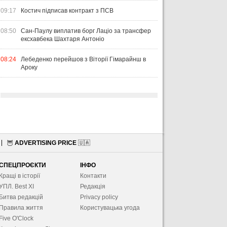
09:17
Костич підписав контракт з ПСВ
08:50
Сан-Паулу виплатив борг Лаціо за трансфер
ексхавбека Шахтаря Антоніо
08:24
Лебеденко перейшов з Віторії Гімарайнш в
Ароку
🦉
ADVERTISING PRICE
🇺🇦
СПЕЦПРОЄКТИ
ІНФО
Кращі в історії
Контакти
УПЛ. Best XІ
Редакція
Битва редакцій
Privacy policy
Правила життя
Користувацька угода
Five O'Clock