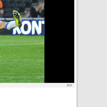
2
/39