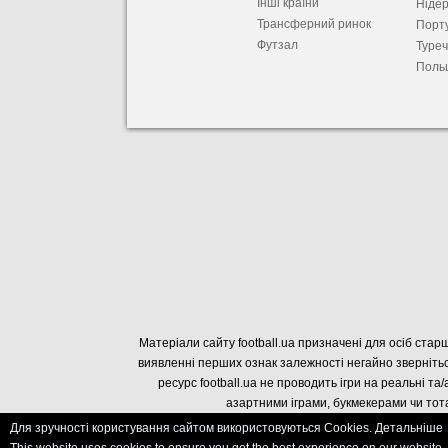
Інші країни
Ніде
Трансферний ринок
Порту
Футзал
Туре
Поль
Матеріали сайту football.ua призначені для осіб старш
виявленні перших ознак залежності негайно звернітьс
ресурс football.ua не проводить ігри на реальні та/
азартними іграми, букмекерами чи тота
Для зручності користування сайтом використовуються Cookies. Детальніше