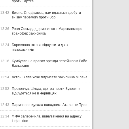
проти Гартса
13:42
Джонс: Сподіваюсь, нам вдасться здобути
виїзну перемогу проти Зорі
13:36
Реал Сосьєдад домовився з Марселем про
трансфер захисника
13:24
Барселона готова відпустити двох
півзахисників
13:16
Кумбулла на правах оренди перейшов в Райо
Вальєкано
12:54
Астон Вілла хоче підписати захисника Мілана
12:52
Прокопчук: Шкода, що гра проти Буковини
відбудеться не в Чернівцях
12:43
Парма орендувала нападника Аталанти Туре
12:34
ФІФА заперечила звинувачення на адресу
Інфантіно