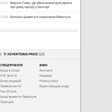
12:21
Марлон Гомес: До війни можна було мріяти
про довгу кар'єру у Шахтарі
12:03
Болонья цікавиться захисником Ювентуса
🦉
ADVERTISING PRICE
🇺🇦
СПЕЦПРОЄКТИ
ІНФО
Кращі в історії
Контакти
УПЛ. Best XІ
Редакція
Битва редакцій
Privacy policy
Правила життя
Користувацька угода
Five O'Clock
Кращі моменти Ліверпуля
Подія дня