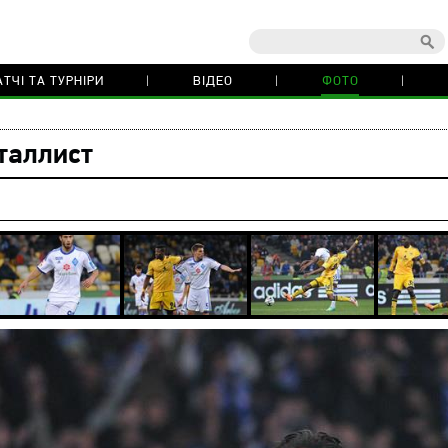
ТЧІ ТА ТУРНІРИ
ВІДЕО
ФОТО
таллист