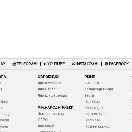
LAY
📨
TELEGRAM
▶️
YOUTUBE
📸
INSTAGRAM
📘
FACEBOOK
ОПА
ЄВРОКУБКИ
РІЗНЕ
я
Ліга чемпіонів
Фан-сектор
ія
Ліга Європ
и
Коментарі тижня
я
Ліга конференцій
Тести
ччина
Подкасти
МІЖНАРОДНІ КУБКИ
ція
Наші відео
Чемпіонат світу
рланди
Футбол на ТБ
ЄВРО
галія
Прогнози
Ліга націй
ччина
Новини казино