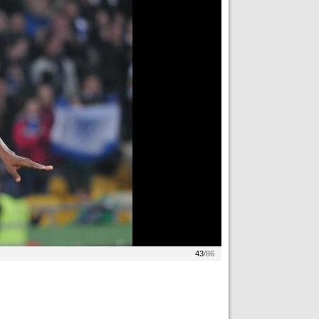
43
/86