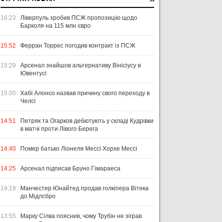
16:23
Ліверпуль зробив ПСЖ пропозицію щодо
Барколя на 115 млн євро
15:52
Ферран Торрес погодив контракт із ПСЖ
15:29
Арсенал знайшов альтернативу Вінісіусу в
Ювентусі
15:00
Хабі Алонсо назвав причину свого переходу в
Челсі
14:51
Петряк та Огарков дебютують у складі Кудрівки
в матчі проти Лівого Берега
14:40
Помер батько Ліонеля Мессі Хорхе Мессі
14:25
Арсенал підписав Бруно Гімараеса
14:19
Манчестер Юнайтед продав голкіпера Вітека
до Мідлсбро
13:55
Марку Сілва пояснив, чому Трубін не зіграв