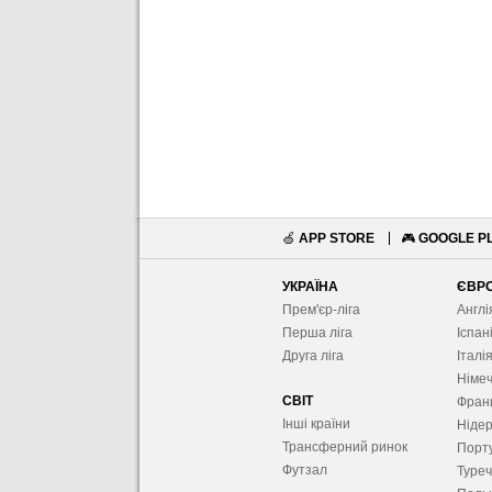
🍏
APP STORE
🎮
GOOGLE P
УКРАЇНА
ЄВР
Прем'єр-ліга
Англі
Перша ліга
Іспан
Друга ліга
Італі
Німе
СВІТ
Фран
Інші країни
Ніде
Трансферний ринок
Порту
Футзал
Туре