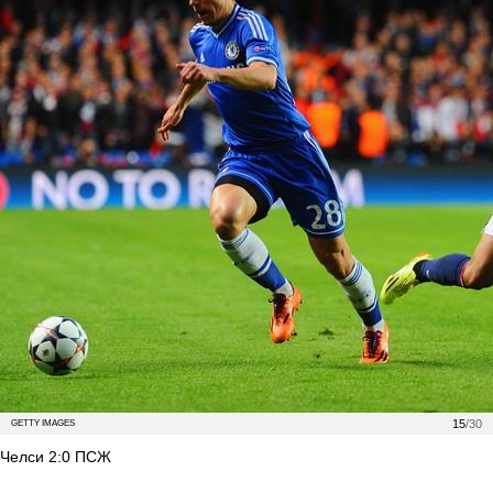
15
/30
GETTY IMAGES
Челси 2:0 ПСЖ