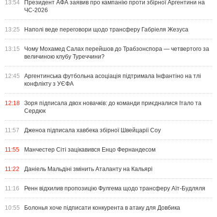
13:54
Президент АФА заявив про кампанію проти збірної Аргентини на
ЧС-2026
13:25
Наполі веде переговори щодо трансферу Габріеля Жезуса
13:15
Чому Мохамед Салах перейшов до Трабзонспора — четвертого за
величиною клубу Туреччини?
12:45
Аргентинська футбольна асоціація підтримала Інфантіно на тлі
конфлікту з УЄФА
12:18
Зоря підписала двох новачків: до команди приєдналися Італо та
Сердюк
11:57
Дженоа підписала хавбека збірної Швейцарії Соу
11:55
Манчестер Сіті зацікавився Енцо Фернандесом
11:22
Даніель Мальдіні змінить Аталанту на Кальярі
11:16
Ренн відхилив пропозицію Фулгема щодо трансферу Аїт-Будляля
10:55
Болонья хоче підписати конкурента в атаку для Довбика