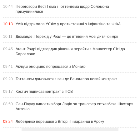
10:44
Переговори Вест Гема і Тоттенгема щодо Соломона
призупинилися
10:13
УАФ підтримала УЄФА у протистоянні з Інфантіно та ФІФА
10:11
Діоманде: Перехід у Реал — це втілення моєї дитячої мрії
09:45
Агент Родрі підтвердив рішення перейти з Манчестер Сіті до
Барселони
09:41
Акліуш емоційно попрощався з Монако
09:20
Тоттенгем домовився з ван де Веном про новий контракт
09:17
Костич підписав контракт з ПСВ
08:50
Сан-Паулу виплатив борг Лаціо за трансфер ексхавбека Шахтаря
Антоніо
08:24
Лебеденко перейшов з Віторії Гімарайнш в Ароку