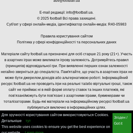
adv@football.ua
E-mail редакції:
info@football.ua
.
© 2025 football Всі права захищені.
Суб'єкт у сфері онлайн-медіа, і
дентифікатор онлайн-медіа: R40-05983
Правила користування сайтом
Політика у сфері конфіденційності та персональних даних
Матеріали сайту football.ua призначені для осіб старше 21 року (21+). Участь
в азартних іграх може викликати ігрову залежність. Дотримуйтесь правил
(принципів) відповідальної гри. При виявленні перших ознак залежності
негайно зверніться до спеціаліста. Пам'ятайте, що участь в азартних іграх не
може бути джерелом доходів або альтернативою роботі. Інформаційний
ресурс football.ua не проводить ігри на реальні та/або віртуальні гроші, також
сайт не приймає ні в якій формі оплату ставок та інших платежів, які
пов’язані/можуть бути пов’язані з азартними іграми, букмекерами чи
тоталізаторами. Будь-які матеріали на інформаційному ресурсі football.ua
публікуються виключно в інформаційних цілях.
Для зручності користування сайтом використовуються Cookies.
Згоден /
Детальніше
тут
Got it
This website uses cookies to ensure you get the best experience on
our website.
Learn more