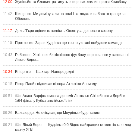
12:00
Жуніньйо та Єлавич гратимуть із перших хвилин проти Кривбасу
11:42
Шищенко: Ми домінували на полі і виглядали набагато краще за
Оболонь
11:17
Дель П’єро оцінив готовність Ювентуса до нового сезону
11:10
Протченко: Зараз Кудрівка ще точно у стані побудови команди
10:43
Рябоконь: Хотілося б якіснішого футболу, перш за все у виконанні
Лівого Берега
10:34
Епіцентр — Шахтар. Напередодні
10:15
Рівер Плейт підписав вінгера Атлетіко Альмаду
09:51
Асист Варфоломєєва допоміг Лінкольн Сіті обіграти Дербі в
1/64 фіналу Кубка англійської ліги
09:26
Вальверде: Не очікував, що Моурінью буде таким
09:21
Лівий Берег — Кудрівка 0:0 Відео найкращих моментів та огляд
матчу УПЛ