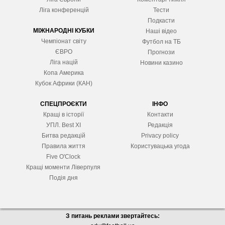
Ліга конференцій
Тести
Подкасти
МІЖНАРОДНІ КУБКИ
Наші відео
Чемпіонат світу
Футбол на ТБ
ЄВРО
Прогнози
Ліга націй
Новини казино
Копа Америка
Кубок Африки (КАН)
СПЕЦПРОЄКТИ
ІНФО
Кращі в історії
Контакти
УПЛ. Best XІ
Редакція
Битва редакцій
Privacy policy
Правила життя
Користувацька угода
Five O'Clock
Кращі моменти Ліверпуля
Подія дня
З питань реклами звертайтесь: