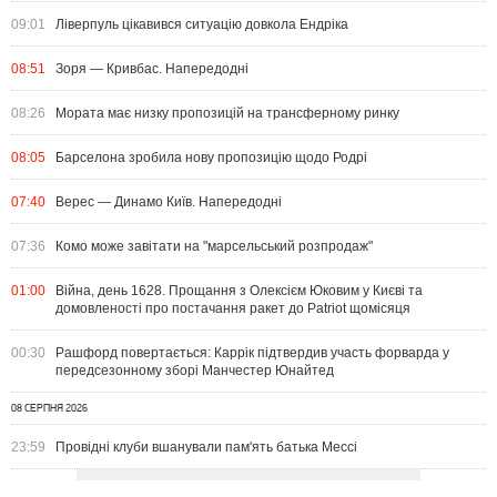
09:01
Ліверпуль цікавився ситуацію довкола Ендріка
08:51
Зоря — Кривбас. Напередодні
08:26
Мората має низку пропозицій на трансферному ринку
08:05
Барселона зробила нову пропозицію щодо Родрі
07:40
Верес — Динамо Київ. Напередодні
07:36
Комо може завітати на "марсельський розпродаж"
01:00
Війна, день 1628. Прощання з Олексієм Юковим у Києві та
домовленості про постачання ракет до Patriot щомісяця
00:30
Рашфорд повертається: Каррік підтвердив участь форварда у
передсезонному зборі Манчестер Юнайтед
08 СЕРПНЯ 2026
23:59
Провідні клуби вшанували пам'ять батька Мессі