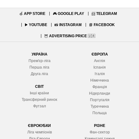
🍏
APP STORE
🎮
GOOGLE PLAY
📨
TELEGRAM
▶️
YOUTUBE
📸
INSTAGRAM
📘
FACEBOOK
🦉
ADVERTISING PRICE
🇺🇦
УКРАЇНА
ЄВРОПА
Прем'єр-ліга
Англія
Перша ліга
Іспанія
Друга ліга
Італія
Німеччина
СВІТ
Франція
Інші країни
Нідерланди
Трансферний ринок
Португалія
Футзал
Туреччина
Польща
ЄВРОКУБКИ
РІЗНЕ
Ліга чемпіонів
Фан-сектор
Ліга Європ
и
Коментарі тижня