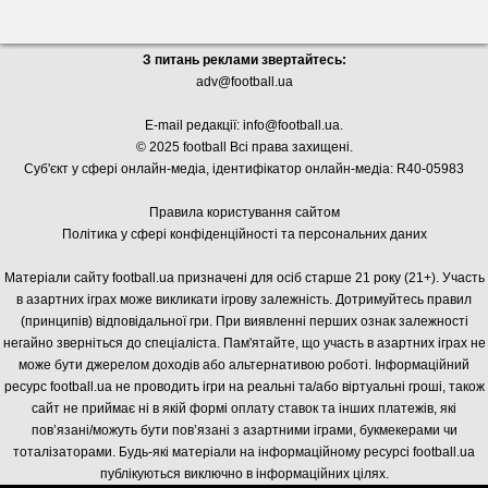
З питань реклами звертайтесь:
adv@football.ua
E-mail редакції:
info@football.ua
.
© 2025 football Всі права захищені.
Суб'єкт у сфері онлайн-медіа, і
дентифікатор онлайн-медіа: R40-05983
Правила користування сайтом
Політика у сфері конфіденційності та персональних даних
Матеріали сайту football.ua призначені для осіб старше 21 року (21+). Участь
в азартних іграх може викликати ігрову залежність. Дотримуйтесь правил
(принципів) відповідальної гри. При виявленні перших ознак залежності
негайно зверніться до спеціаліста. Пам'ятайте, що участь в азартних іграх не
може бути джерелом доходів або альтернативою роботі. Інформаційний
ресурс football.ua не проводить ігри на реальні та/або віртуальні гроші, також
сайт не приймає ні в якій формі оплату ставок та інших платежів, які
пов’язані/можуть бути пов’язані з азартними іграми, букмекерами чи
тоталізаторами. Будь-які матеріали на інформаційному ресурсі football.ua
публікуються виключно в інформаційних цілях.