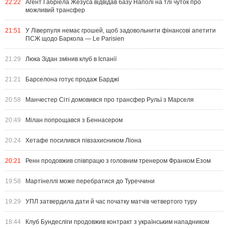
22:22
Агент Габріела Жезуса відвідав базу Наполі на тлі чуток про
можливий трансфер
21:51
У Ліверпуля немає грошей, щоб задовольнити фінансові апетити
ПСЖ щодо Баркола — Le Parisien
21:29
Люка Зідан змінив клуб в Іспанії
21:21
Барселона готує продаж Барджі
20:58
Манчестер Сіті домовився про трансфер Рульї з Марселя
20:49
Мілан попрощався з Беннасером
20:24
Хетафе посилився півзахисником Ліона
20:21
Ренн продовжив співпрацю з головним тренером Франком Езом
19:58
Мартінеллі може перебратися до Туреччини
19:29
УПЛ затвердила дати й час початку матчів четвертого туру
18:44
Клуб Бундесліги продовжив контракт з українським нападником