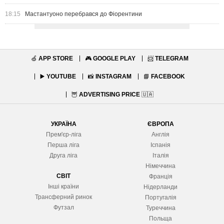
18:15
Мастантуоно перебрався до Фіорентини
🍏
APP STORE
🎮
GOOGLE PLAY
📨
TELEGRAM
▶️
YOUTUBE
📸
INSTAGRAM
📘
FACEBOOK
🦉
ADVERTISING PRICE
🇺🇦
УКРАЇНА
ЄВРОПА
Прем'єр-ліга
Англія
Перша ліга
Іспанія
Друга ліга
Італія
Німеччина
СВІТ
Франція
Інші країни
Нідерланди
Трансферний ринок
Португалія
Футзал
Туреччина
Польща