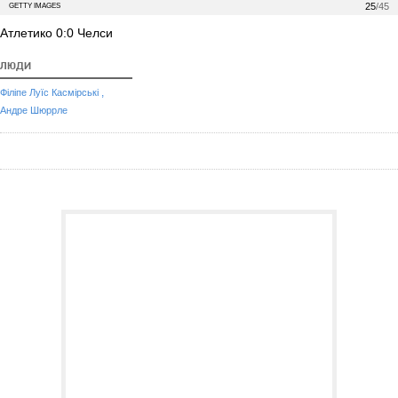
25
/45
GETTY IMAGES
Атлетико 0:0 Челси
ЛЮДИ
,
Філіпе Луїс Касмірські
Андре Шюррле