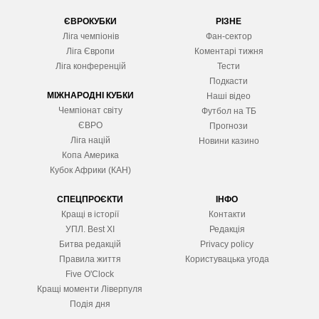
ЄВРОКУБКИ
РІЗНЕ
Ліга чемпіонів
Фан-сектор
Ліга Європ
и
Коментарі тижня
Ліга конференцій
Тести
Подкасти
МІЖНАРОДНІ КУБКИ
Наші відео
Чемпіонат світу
Футбол на ТБ
ЄВРО
Прогнози
Ліга націй
Новини казино
Копа Америка
Кубок Африки (КАН)
СПЕЦПРОЄКТИ
ІНФО
Кращі в історії
Контакти
УПЛ. Best XІ
Редакція
Битва редакцій
Privacy policy
Правила життя
Користувацька угода
Five O'Clock
Кращі моменти Ліверпуля
Подія дня