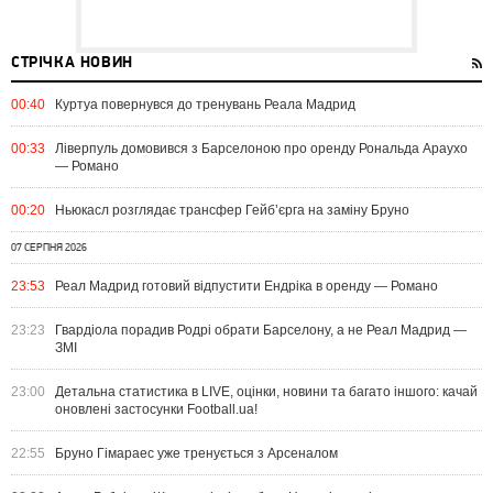
СТРІЧКА НОВИН
00:40
Куртуа повернувся до тренувань Реала Мадрид
00:33
Ліверпуль домовився з Барселоною про оренду Рональда Араухо
— Романо
00:20
Ньюкасл розглядає трансфер Гейб’єрга на заміну Бруно
07 СЕРПНЯ 2026
23:53
Реал Мадрид готовий відпустити Ендріка в оренду — Романо
23:23
Гвардіола порадив Родрі обрати Барселону, а не Реал Мадрид —
ЗМІ
23:00
Детальна статистика в LIVE, оцінки, новини та багато іншого: качай
оновлені застосунки Football.ua!
22:55
Бруно Гімараес уже тренується з Арсеналом