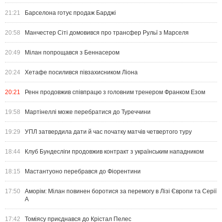
21:21
Барселона готує продаж Барджі
20:58
Манчестер Сіті домовився про трансфер Рульї з Марселя
20:49
Мілан попрощався з Беннасером
20:24
Хетафе посилився півзахисником Ліона
20:21
Ренн продовжив співпрацю з головним тренером Франком Езом
19:58
Мартінеллі може перебратися до Туреччини
19:29
УПЛ затвердила дати й час початку матчів четвертого туру
18:44
Клуб Бундесліги продовжив контракт з українським нападником
18:15
Мастантуоно перебрався до Фіорентини
17:50
Аморім: Мілан повинен боротися за перемогу в Лізі Європи та Серії
А
17:42
Томіясу приєднався до Крістал Пелес