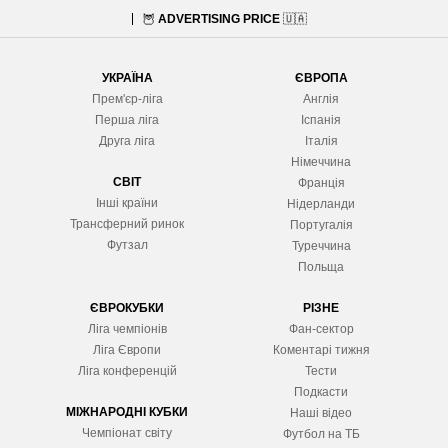
🦉
ADVERTISING PRICE
🇺🇦
УКРАЇНА
ЄВРОПА
Прем'єр-ліга
Англія
Перша ліга
Іспанія
Друга ліга
Італія
Німеччина
СВІТ
Франція
Інші країни
Нідерланди
Трансферний ринок
Португалія
Футзал
Туреччина
Польща
ЄВРОКУБКИ
РІЗНЕ
Ліга чемпіонів
Фан-сектор
Ліга Європ
и
Коментарі тижня
Ліга конференцій
Тести
Подкасти
МІЖНАРОДНІ КУБКИ
Наші відео
Чемпіонат світу
Футбол на ТБ