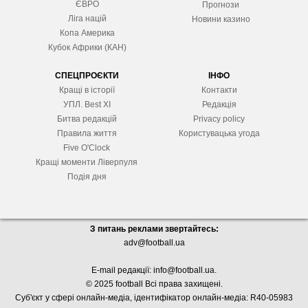
ЄВРО
Прогнози
Ліга націй
Новини казино
Копа Америка
Кубок Африки (КАН)
СПЕЦПРОЄКТИ
ІНФО
Кращі в історії
Контакти
УПЛ. Best XІ
Редакція
Битва редакцій
Privacy policy
Правила життя
Користувацька угода
Five O'Clock
Кращі моменти Ліверпуля
Подія дня
З питань реклами звертайтесь:
adv@football.ua
E-mail редакції:
info@football.ua
.
© 2025 football Всі права захищені.
Суб'єкт у сфері онлайн-медіа, і
дентифікатор онлайн-медіа: R40-05983