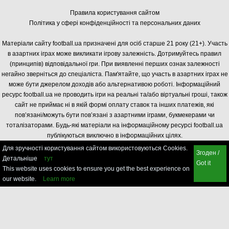
Правила користування сайтом
Політика у сфері конфіденційності та персональних даних
Матеріали сайту football.ua призначені для осіб старше 21 року (21+). Участь
в азартних іграх може викликати ігрову залежність. Дотримуйтесь правил
(принципів) відповідальної гри. При виявленні перших ознак залежності
негайно зверніться до спеціаліста. Пам'ятайте, що участь в азартних іграх не
може бути джерелом доходів або альтернативою роботі. Інформаційний
ресурс football.ua не проводить ігри на реальні та/або віртуальні гроші, також
сайт не приймає ні в якій формі оплату ставок та інших платежів, які
пов’язані/можуть бути пов’язані з азартними іграми, букмекерами чи
тоталізаторами. Будь-які матеріали на інформаційному ресурсі football.ua
публікуються виключно в інформаційних цілях.
Для зручності користування сайтом використовуються Cookies.
Згоден /
Детальніше
тут
Got it
This website uses cookies to ensure you get the best experience on
our website.
Learn more