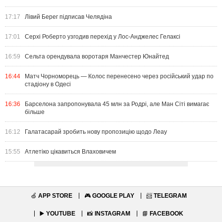
17:17
Лівий Берег підписав Челядіна
17:01
Серхі Роберто узгодив перехід у Лос-Анджелес Гелаксі
16:59
Сельта орендувала воротаря Манчестер Юнайтед
16:44
Матч Чорноморець — Колос перенесено через російський удар по
стадіону в Одесі
16:36
Барселона запропонувала 45 млн за Родрі, але Ман Сіті вимагає
більше
16:12
Галатасарай зробить нову пропозицію щодо Леау
15:55
Атлетіко цікавиться Влаховичем
🍏
APP STORE
🎮
GOOGLE PLAY
📨
TELEGRAM
▶️
YOUTUBE
📸
INSTAGRAM
📘
FACEBOOK