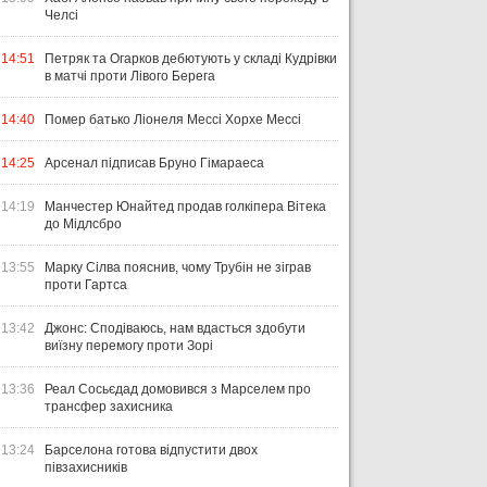
Челсі
14:51
Петряк та Огарков дебютують у складі Кудрівки
в матчі проти Лівого Берега
14:40
Помер батько Ліонеля Мессі Хорхе Мессі
14:25
Арсенал підписав Бруно Гімараеса
14:19
Манчестер Юнайтед продав голкіпера Вітека
до Мідлсбро
13:55
Марку Сілва пояснив, чому Трубін не зіграв
проти Гартса
13:42
Джонс: Сподіваюсь, нам вдасться здобути
виїзну перемогу проти Зорі
13:36
Реал Сосьєдад домовився з Марселем про
трансфер захисника
13:24
Барселона готова відпустити двох
півзахисників