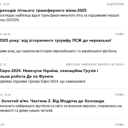
, 10:00
АНДРІЙ ВОВК
реходів літнього трансферного вікна-2025
 розглядає найбільш вдалі трансфери минулого літа за підсумками першої
ону-2025/26.
5, 09:10
ЧТИВО
 2025 року: від історичного тріумфу ПСЖ до черкаської
умки року, що переписав історію європейського та українського футболу.
11:15
ЄВРО-2024: ЧЕМПІОНАТ ЄВРОПИ З ФУТБОЛУ
Євро-2024. Невезуча Україна, сенсаційна Грузія і
льна робота Де ла Фуенте
 підбиває підсумки турніру Євро-2024, що завершився.
3, 13:00
ЧТИВО
Золотий м'яч. Частина 3. Від Модріча до Холланда
 визначить найкращого футболіста світу за власною версією, спираючись на
мократії та думку наших читачів.
3:20
ЧТИВО