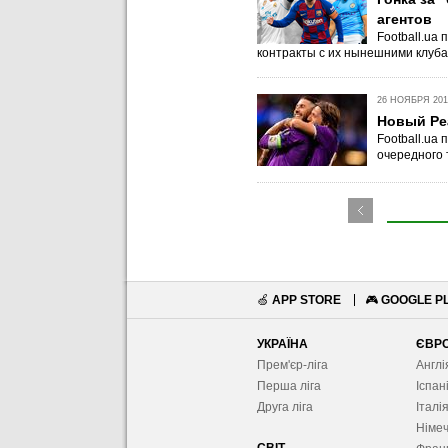
агентов
Football.ua
контракты с их нынешними клуба
26 НОЯБРЯ 2018
Новый Реа
Football.ua
очередного 
🍏
APP STORE
🎮
GOOGLE P
УКРАЇНА
ЄВР
Прем'єр-ліга
Англі
Перша ліга
Іспан
Друга ліга
Італі
Німе