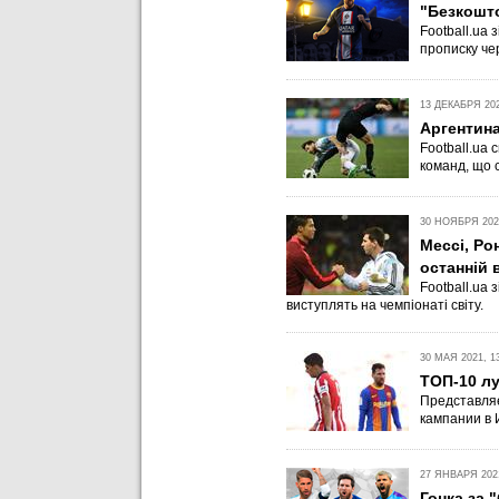
"Безкошто
Football.ua 
прописку че
13 ДЕКАБРЯ 202
Аргентина
Football.ua 
команд, що с
30 НОЯБРЯ 2022
Мессі, Ро
останній в
Football.ua 
виступлять на чемпіонаті світу.
30 МАЯ 2021, 1
ТОП-10 лу
Представля
кампании в 
27 ЯНВАРЯ 2021
Гонка за