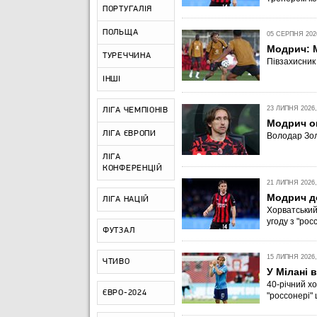
ПОРТУГАЛІЯ
ПОЛЬЩА
05 СЕРПНЯ 2026
Модрич: М
ТУРЕЧЧИНА
Півзахисник
ІНШІ
23 ЛИПНЯ 2026,
ЛІГА ЧЕМПІОНІВ
Модрич о
ЛІГА ЄВРОПИ
Володар Зол
ЛІГА
КОНФЕРЕНЦІЙ
21 ЛИПНЯ 2026,
Модрич д
ЛІГА НАЦІЙ
Хорватський
угоду з "рос
ФУТЗАЛ
15 ЛИПНЯ 2026,
ЧТИВО
У Мілані 
40-річний х
ЄВРО-2024
"россонері"