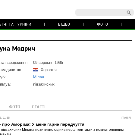
ТЧІ ТА ТУРНІРИ
ВІДЕО
ФОТО
ука Модрич
та народження:
09 вересня 1985
омадянство:
Хорватія
уб:
Мілан
плуа:
півзахисник
ФОТО
СТАТТІ
, 11:55
ІТАЛІЯ
про Аморіма: У мене гарне передчуття
 півзахисник Мілана позитивно оцінив перші контакти з новим головним
оманди.