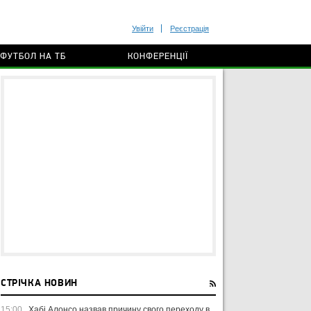
Увійти
Реєстрація
ФУТБОЛ НА ТБ
КОНФЕРЕНЦІЇ
СТРІЧКА НОВИН
15:00
Хабі Алонсо назвав причину свого переходу в