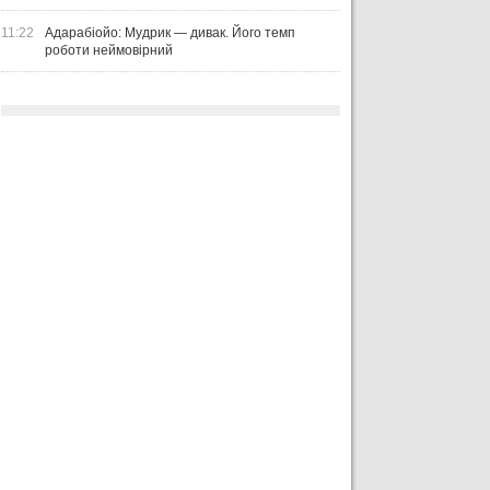
11:22
Адарабіойо: Мудрик — дивак. Його темп
роботи неймовірний