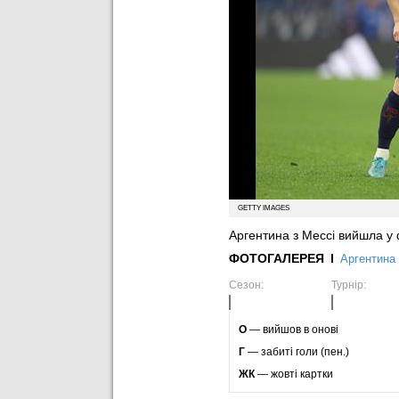
GETTY IMAGES
Аргентина з Мессі вийшла у
ФОТОГАЛЕРЕЯ
Аргентина
Сезон:
Турнір:
O
— вийшов в онові
Г
— забиті голи (пен.)
ЖК
— жовті картки