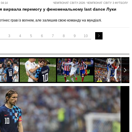
 04:14
ЧЕМПІОНАТ СВІТУ-2026: ЧЕМПІОНАТ СВІТУ З ФУТБОЛУ
я вирвала перемогу у феноменальному last dance Луки
тінес грав із вогнем, але залишив свою команду на мундіалі.
3
4
5
6
7
8
9
10