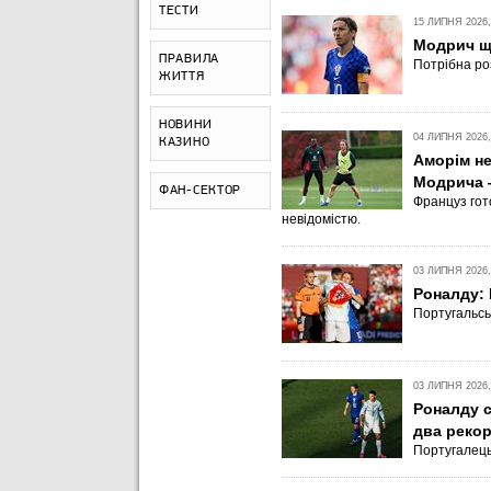
ТЕСТИ
15 ЛИПНЯ 2026,
Модрич ще
ПРАВИЛА
Потрібна ро
ЖИТТЯ
НОВИНИ
04 ЛИПНЯ 2026,
КАЗИНО
Аморім не
Модрича 
ФАН-СЕКТОР
Француз гот
невідомістю.
03 ЛИПНЯ 2026,
Роналду: 
Португальсь
03 ЛИПНЯ 2026,
Роналду с
два реко
Португалець 