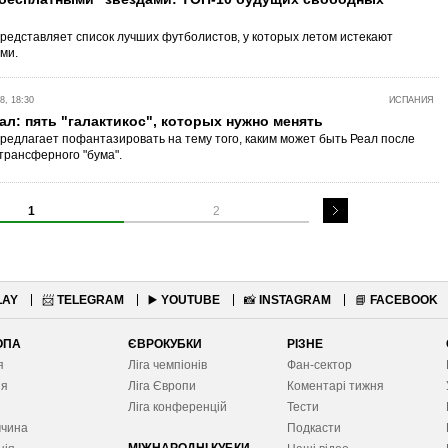
 представляет список лучших футболистов, у которых летом истекают
ми.
, 18:30
ИСПАНИЯ
л: пять "галактикос", которых нужно менять
 предлагает пофантазировать на тему того, каким может быть Реал после
трансферного "бума".
1
2
LAY
📨
TELEGRAM
▶️
YOUTUBE
📸
INSTAGRAM
📘
FACEBOOK
ОПА
ЄВРОКУБКИ
РІЗНЕ
я
Ліга чемпіонів
Фан-сектор
ія
Ліга Європ
и
Коментарі тижня
я
Ліга конференцій
Тести
ччина
Подкасти