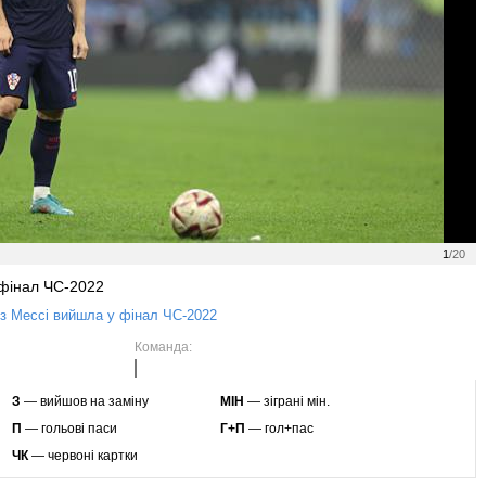
1
/20
 фінал ЧС-2022
 з Мессі вийшла у фінал ЧС-2022
Команда:
З
— вийшов на заміну
МІН
— зіграні мін.
П
— гольові паси
Г+П
— гол+пас
ЧК
— червоні картки