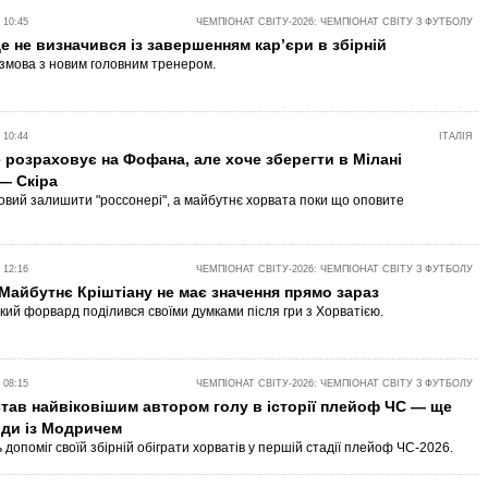
 10:45
ЧЕМПІОНАТ СВІТУ-2026: ЧЕМПІОНАТ СВІТУ З ФУТБОЛУ
 не визначився із завершенням кар’єри в збірній
змова з новим головним тренером.
 10:44
ІТАЛІЯ
 розраховує на Фофана, але хоче зберегти в Мілані
— Скіра
овий залишити "россонері", а майбутнє хорвата поки що оповите
 12:16
ЧЕМПІОНАТ СВІТУ-2026: ЧЕМПІОНАТ СВІТУ З ФУТБОЛУ
Майбутнє Кріштіану не має значення прямо зараз
кий форвард поділився своїми думками після гри з Хорватією.
 08:15
ЧЕМПІОНАТ СВІТУ-2026: ЧЕМПІОНАТ СВІТУ З ФУТБОЛУ
тав найвіковішим автором голу в історії плейоф ЧС — ще
рди із Модричем
допоміг своїй збірній обіграти хорватів у першій стадії плейоф ЧС-2026.