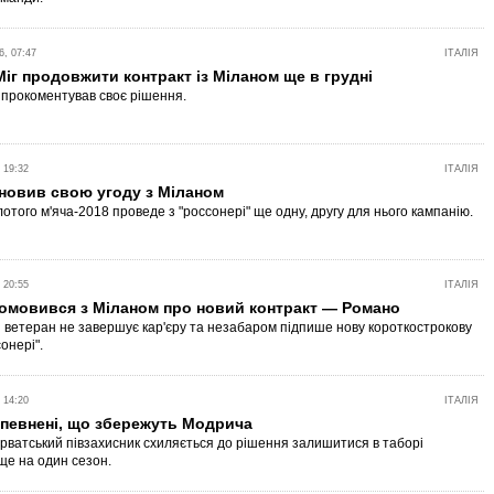
, 07:47
ІТАЛІЯ
іг продовжити контракт із Міланом ще в грудні
 прокоментував своє рішення.
 19:32
ІТАЛІЯ
новив свою угоду з Міланом
отого м'яча-2018 проведе з "россонері" ще одну, другу для нього кампанію.
 20:55
ІТАЛІЯ
омовився з Міланом про новий контракт — Романо
 ветеран не завершує кар'єру та незабаром підпише нову короткострокову
сонері".
 14:20
ІТАЛІЯ
впевнені, що збережуть Модрича
орватський півзахисник схиляється до рішення залишитися в таборі
 ще на один сезон.