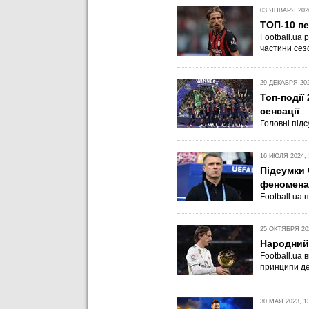
03 ЯНВАРЯ 2026
ТОП-10 пе
Football.ua
частини сез
29 ДЕКАБРЯ 202
Топ-події
сенсації
Головні підс
16 ИЮЛЯ 2024, 
Підсумки 
феномена
Football.ua
25 ОКТЯБРЯ 202
Народний 
Football.ua
принципи де
30 МАЯ 2023, 1