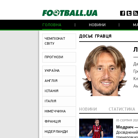
ГОЛОВНА
НОВИНИ
МА
ДОСЬЄ ГРАВЦЯ
ЧЕМПІОНАТ
СВІТУ
Л
ПРОГНОЗИ
Да
УКРАЇНА
Гр
Кл
АНГЛІЯ
Ам
ІСПАНІЯ
ІТАЛІЯ
НОВИНИ
СТАТИСТИКА
НІМЕЧЧИНА
05 СЕРПНЯ 2026
ФРАНЦІЯ
Модрич — 
НІДЕРЛАНДИ
Досвідчений
тренером к