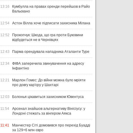
13:16
Кумбулла на правах оренди перейшов в Райо
Вальєкано
12:54
Астон Вілла хоче підписати захисника Мілана
12:52
Прокопчук: Шкода, що гра проти Буковини
відбудеться не в Чернівцях
12:43
Парма орендувала нападника Аталанти Туре
12:34
ФІФА заперечила звинувачення на адресу
Інфантіно
12:21
Марлон Гомес: До війни можна було мріяти
про довгу кар'єру у Шахтарі
12:03
Болонья цікавиться захисником Ювентуса
11:54
Арсенал знайшов альтернативу Вінісіусу: у
Лондоні стежать за вінгером Аякса
11:41
Манчестер Сіті домовився про перехід Буадді
за 129+6 млн євро