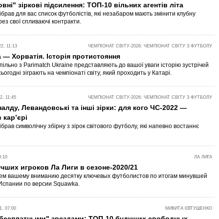
вні" зіркові підсилення: ТОП-10 вільних агентів літа
зібрав для вас список футболістів, які незабаром мають змінити клубну
рез свої спливаючі контракти.
2, 11:13
ЧЕМПІОНАТ СВІТУ-2026: ЧЕМПІОНАТ СВІТУ З ФУТБОЛУ
 — Хорватія. Історія протистояння
спільно з Parimatch Ukraine представляють до вашої уваги історію зустрічей
ьогодні зіграють на чемпіонаті світу, який проходить у Катарі.
, 11:45
ЧЕМПІОНАТ СВІТУ-2026: ЧЕМПІОНАТ СВІТУ З ФУТБОЛУ
налду, Левандовські та інші зірки: для кого ЧС-2022 —
 кар’єрі
зібрав символічну збірну з зірок світового футболу, які напевно востаннє
3:10
ЛА ЛИГА
чших игроков Ла Лиги в сезоне-2020/21
ем вашему вниманию десятку ключевых футболистов по итогам минувшей
Испании по версии Squawka.
, 07:00
МИКИТА ЄВТУШЕНКО
 "бесплатными" звездами: ТОП-10 будущих свободных