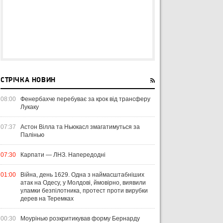
СТРІЧКА НОВИН
08:00
Фенербахче перебуває за крок від трансферу
Лукаку
07:37
Астон Вілла та Ньюкасл змагатимуться за
Палінью
07:30
Карпати — ЛНЗ. Напередодні
01:00
Війна, день 1629. Одна з наймасштабніших
атак на Одесу, у Молдові, ймовірно, виявили
уламки безпілотника, протест проти вирубки
дерев на Теремках
00:30
Моурінью розкритикував форму Бернарду