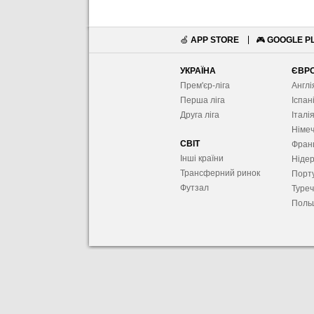
🍏
APP STORE
🎮
GOOGLE P
УКРАЇНА
ЄВР
Прем'єр-ліга
Англі
Перша ліга
Іспан
Друга ліга
Італі
Німе
СВІТ
Фран
Інші країни
Ніде
Трансферний ринок
Порту
Футзал
Туре
Поль