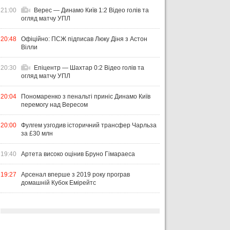
21:00
Верес — Динамо Київ 1:2 Відео голів та
огляд матчу УПЛ
20:48
Офіційно: ПСЖ підписав Люку Діня з Астон
Вілли
20:30
Епіцентр — Шахтар 0:2 Відео голів та
огляд матчу УПЛ
20:04
Пономаренко з пенальті приніс Динамо Київ
перемогу над Вересом
20:00
Фулгем узгодив історичний трансфер Чарльза
за £30 млн
19:40
Артета високо оцінив Бруно Гімараеса
19:27
Арсенал вперше з 2019 року програв
домашній Кубок Емірейтс