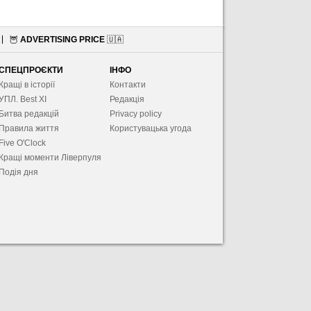
🦉
ADVERTISING PRICE
🇺🇦
СПЕЦПРОЄКТИ
ІНФО
Кращі в історії
Контакти
УПЛ. Best XІ
Редакція
Битва редакцій
Privacy policy
Правила життя
Користувацька угода
Five O'Clock
Кращі моменти Ліверпуля
Подія дня