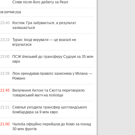
Сілви після його дебюту за Реал
09 СЕРПНЯ 2026
23:40
Костюк: Гра забувається, а результат
залишається
23:23
Туран: Іноді керувати — це взагалі не
втручатися
23:00
ПСЖ близький до трансферу Судзукі за 35 млн
євро
22:28
Ліон орендував правого захисника у Мілана —
Романо
21:45
Вилучення Антоні та Скотта перетворило
товариський матч на побоїще
21:21
Севілья узгодила трансфер шотландського
бомбардира за 9 млн євро
21:00
Чалоба офіційно перейшов до Комо за понад
30 млн фунтів