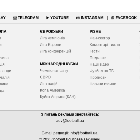
LAY
📨
TELEGRAM
▶️
YOUTUBE
📸
INSTAGRAM
📘
FACEBOOK
ОПА
ЄВРОКУБКИ
РІЗНЕ
я
Ліга чемпіонів
Фан-сектор
ія
Ліга Європ
и
Коментарі тижня
я
Ліга конференцій
Тести
ччина
Подкасти
МІЖНАРОДНІ КУБКИ
ція
Наші відео
Чемпіонат світу
рланди
Футбол на ТБ
ЄВРО
галія
Прогнози
Ліга націй
ччина
Новини казино
Копа Америка
ща
Кубок Африки (КАН)
З питань реклами звертайтесь:
adv@football.ua
E-mail редакції:
info@football.ua
.
© 2025 football Всі права захищені.