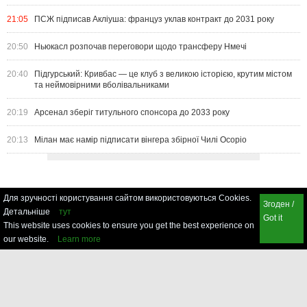
21:05
ПСЖ підписав Акліуша: француз уклав контракт до 2031 року
20:50
Ньюкасл розпочав переговори щодо трансферу Нмечі
20:40
Підгурський: Кривбас — це клуб з великою історією, крутим містом
та неймовірними вболівальниками
20:19
Арсенал зберіг титульного спонсора до 2033 року
20:13
Мілан має намір підписати вінгера збірної Чилі Осоріо
Для зручності користування сайтом використовуються Cookies.
Згоден /
Детальніше
тут
Got it
This website uses cookies to ensure you get the best experience on
our website.
Learn more