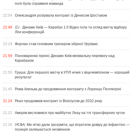
полі була справжня команда
22:54
Олександрія розірвала контракт із Денисом Шостаком
22:49
Динамо Київ — Карабах 1:0 Відео гола та огляд матчу відбору
Ліги конференцій
22:19
Форлан став головним тренером збірної Уругваю
21:59
Пономаренко приніс Динамо Київ мінімальну перемогу над
Карабахом
21:55
Груша: Для першого матчу в УПЛ нічия з віцечемпіоном — хороший
результат
21:45
Рома близька до продовження контракту з Лоренцо Пеллегріні
21:24
Реал продовжив контракт із Вінісіусом до 2032 року
21:22
Аморім висловився про майбутнє Леау на тлі трансферних чуток
21:16
УЄФА: Ми чітко дали зрозуміти, що втратили довіру до Інфантіно —
позиція залишається незмінною