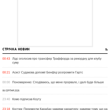
СТРІЧКА НОВИН
00:43
Лідс оголосив про трансфер Траффорда за рекордну для клубу
суму
00:21
Асист Судакова допоміг Бенфіці розгромити Гартс
00:00
Пономаренко: Сподіваюсь, що мене прорвало, і далі буде більше
06 СЕРПНЯ 2026
23:40
Комо підписав Коуту
23:18
Костюк: Перемогли Карабах завдяки характеру, завдяки тому, що на