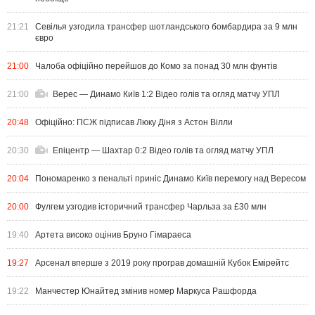
21:21
Севілья узгодила трансфер шотландського бомбардира за 9 млн
євро
21:00
Чалоба офіційно перейшов до Комо за понад 30 млн фунтів
21:00
Верес — Динамо Київ 1:2 Відео голів та огляд матчу УПЛ
20:48
Офіційно: ПСЖ підписав Люку Діня з Астон Вілли
20:30
Епіцентр — Шахтар 0:2 Відео голів та огляд матчу УПЛ
20:04
Пономаренко з пенальті приніс Динамо Київ перемогу над Вересом
20:00
Фулгем узгодив історичний трансфер Чарльза за £30 млн
19:40
Артета високо оцінив Бруно Гімараеса
19:27
Арсенал вперше з 2019 року програв домашній Кубок Емірейтс
19:22
Манчестер Юнайтед змінив номер Маркуса Рашфорда