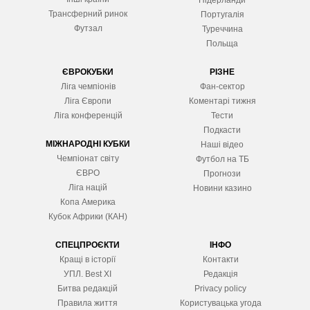
Нідерланди
Трансферний ринок
Португалія
Футзал
Туреччина
Польща
ЄВРОКУБКИ
РІЗНЕ
Ліга чемпіонів
Фан-сектор
Ліга Європ
и
Коментарі тижня
Ліга конференцій
Тести
Подкасти
МІЖНАРОДНІ КУБКИ
Наші відео
Чемпіонат світу
Футбол на ТБ
ЄВРО
Прогнози
Ліга націй
Новини казино
Копа Америка
Кубок Африки (КАН)
СПЕЦПРОЄКТИ
ІНФО
Кращі в історії
Контакти
УПЛ. Best XІ
Редакція
Битва редакцій
Privacy policy
Правила життя
Користувацька угода