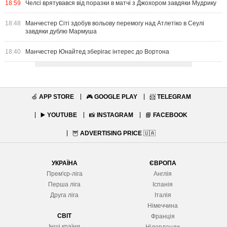
18:59
Челсі врятувався від поразки в матчі з Джохором завдяки Мудрику
18:48
Манчестер Сіті здобув вольову перемогу над Атлетіко в Сеулі
завдяки дублю Мармуша
18:40
Манчестер Юнайтед зберігає інтерес до Вортона
🍏
APP STORE
🎮
GOOGLE PLAY
📨
TELEGRAM
▶️
YOUTUBE
📸
INSTAGRAM
📘
FACEBOOK
🦉
ADVERTISING PRICE
🇺🇦
УКРАЇНА
ЄВРОПА
Прем'єр-ліга
Англія
Перша ліга
Іспанія
Друга ліга
Італія
Німеччина
СВІТ
Франція
Інші країни