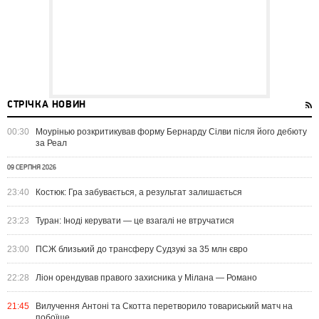
СТРІЧКА НОВИН
00:30
Моурінью розкритикував форму Бернарду Сілви після його дебюту
за Реал
09 СЕРПНЯ 2026
23:40
Костюк: Гра забувається, а результат залишається
23:23
Туран: Іноді керувати — це взагалі не втручатися
23:00
ПСЖ близький до трансферу Судзукі за 35 млн євро
22:28
Ліон орендував правого захисника у Мілана — Романо
21:45
Вилучення Антоні та Скотта перетворило товариський матч на
побоїще