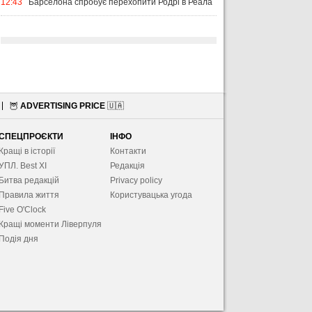
12:43
Барселона спробує перехопити Родрі в Реала
🦉
ADVERTISING PRICE
🇺🇦
СПЕЦПРОЄКТИ
ІНФО
Кращі в історії
Контакти
УПЛ. Best XІ
Редакція
Битва редакцій
Privacy policy
Правила життя
Користувацька угода
Five O'Clock
Кращі моменти Ліверпуля
Подія дня