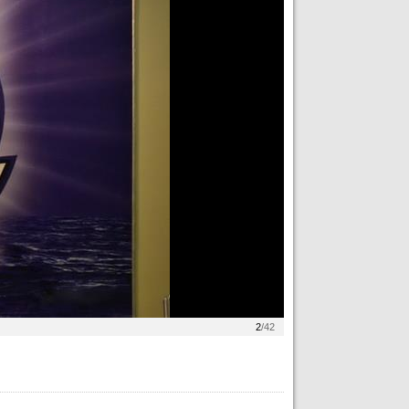
2
/42