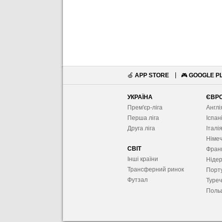
🍏
APP STORE
🎮
GOOGLE P
УКРАЇНА
ЄВР
Прем'єр-ліга
Англі
Перша ліга
Іспан
Друга ліга
Італі
Німе
СВІТ
Фран
Інші країни
Ніде
Трансферний ринок
Порту
Футзал
Туре
Поль