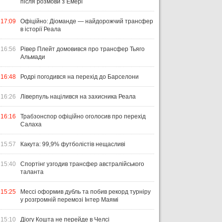
після розмови з Емері
17:09
Офіційно: Діоманде — найдорожчий трансфер
в історії Реала
16:56
Рівер Плейт домовився про трансфер Тьяго
Альмади
16:48
Родрі погодився на перехід до Барселони
16:26
Ліверпуль націлився на захисника Реала
16:16
Трабзонспор офіційно оголосив про перехід
Салаха
15:57
Какута: 99,9% футболістів нещасливі
15:40
Спортінг узгодив трансфер австралійського
таланта
15:25
Мессі оформив дубль та побив рекорд турніру
у розгромній перемозі Інтер Маямі
15:10
Діогу Кошта не перейде в Челсі