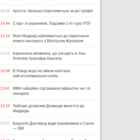
14:49
Артета: Арсенал боротиметься за всі трофеї
14:44
Старт зі скоринкою. Підсумки 1-го туру УПЛ
14:14
Реал Мадрид наближається до підписання
нового контракту з Вінісіусом Жуніором
14:12
Барселона впевнена, що узгодить із Аль-
Хілялем трансфер Канселу
14:08
В Уганді жорстко вбили капітана
найтитулованішого клубу
13:41
ФІФА офіційно підтримала Інфантіно на тлі
скандалу
13:10
Лейпциг дозволив Діоманде вилетіти до
Мадрида
12:57
Боруссія Дортмунд веде перемовини з Санчо
— ЗМІ