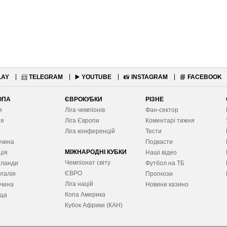
LAY
📨
TELEGRAM
▶️
YOUTUBE
📸
INSTAGRAM
📘
FACEBOOK
ОПА
ЄВРОКУБКИ
РІЗНЕ
я
Ліга чемпіонів
Фан-сектор
ія
Ліга Європ
и
Коментарі тижня
я
Ліга конференцій
Тести
ччина
Подкасти
МІЖНАРОДНІ КУБКИ
ція
Наші відео
Чемпіонат світу
рланди
Футбол на ТБ
ЄВРО
галія
Прогнози
Ліга націй
ччина
Новини казино
Копа Америка
ща
Кубок Африки (КАН)