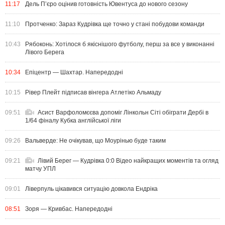
11:17
Дель П’єро оцінив готовність Ювентуса до нового сезону
11:10
Протченко: Зараз Кудрівка ще точно у стані побудови команди
10:43
Рябоконь: Хотілося б якіснішого футболу, перш за все у виконанні
Лівого Берега
10:34
Епіцентр — Шахтар. Напередодні
10:15
Рівер Плейт підписав вінгера Атлетіко Альмаду
09:51
Асист Варфоломєєва допоміг Лінкольн Сіті обіграти Дербі в
1/64 фіналу Кубка англійської ліги
09:26
Вальверде: Не очікував, що Моурінью буде таким
09:21
Лівий Берег — Кудрівка 0:0 Відео найкращих моментів та огляд
матчу УПЛ
09:01
Ліверпуль цікавився ситуацію довкола Ендріка
08:51
Зоря — Кривбас. Напередодні