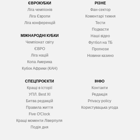
ЄВРОКУБКИ
РІЗНЕ
Ліга чемпіонів
Фан-сектор
Ліга Європ
и
Коментарі тижня
Ліга конференцій
Тести
Подкасти
МІЖНАРОДНІ КУБКИ
Наші відео
Чемпіонат світу
Футбол на ТБ
ЄВРО
Прогнози
Ліга націй
Новини казино
Копа Америка
Кубок Африки (КАН)
СПЕЦПРОЄКТИ
ІНФО
Кращі в історії
Контакти
УПЛ. Best XІ
Редакція
Битва редакцій
Privacy policy
Правила життя
Користувацька угода
Five O'Clock
Кращі моменти Ліверпуля
Подія дня