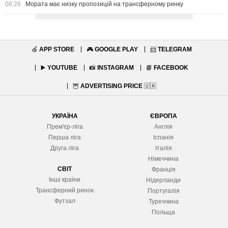
08:26
Мората має низку пропозицій на трансферному ринку
🍏
APP STORE
🎮
GOOGLE PLAY
📨
TELEGRAM
▶️
YOUTUBE
📸
INSTAGRAM
📘
FACEBOOK
🦉
ADVERTISING PRICE
🇺🇦
УКРАЇНА
ЄВРОПА
Прем'єр-ліга
Англія
Перша ліга
Іспанія
Друга ліга
Італія
Німеччина
СВІТ
Франція
Інші країни
Нідерланди
Трансферний ринок
Португалія
Футзал
Туреччина
Польща