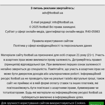
З питань реклами звертайтесь:
adv@football.ua
E-mail редакції:
info@football.ua
.
© 2025 football Всі права захищені.
Суб'єкт у сфері онлайн-медіа, і
дентифікатор онлайн-медіа: R40-05983
Правила користування сайтом
Політика у сфері конфіденційності та персональних даних
Матеріали сайту football.ua призначені для осіб старше 21 року (21+). Участь
в азартних іграх може викликати ігрову залежність. Дотримуйтесь правил
(принципів) відповідальної гри. При виявленні перших ознак залежності
негайно зверніться до спеціаліста. Пам'ятайте, що участь в азартних іграх не
може бути джерелом доходів або альтернативою роботі. Інформаційний
ресурс football.ua не проводить ігри на реальні та/або віртуальні гроші, також
сайт не приймає ні в якій формі оплату ставок та інших платежів, які
пов’язані/можуть бути пов’язані з азартними іграми, букмекерами чи
тоталізаторами. Будь-які матеріали на інформаційному ресурсі football.ua
публікуються виключно в інформаційних цілях.
Для зручності користування сайтом використовуються Cookies.