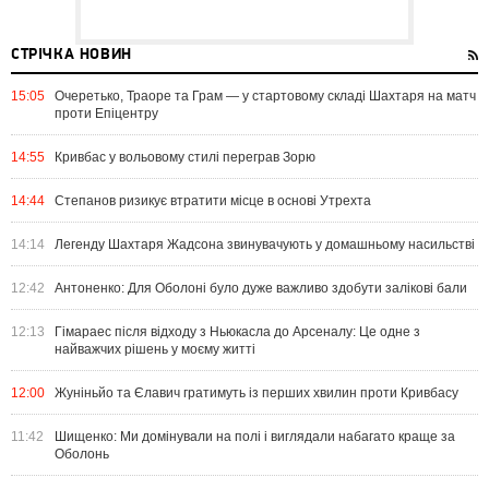
СТРІЧКА НОВИН
15:05
Очеретько, Траоре та Грам — у стартовому складі Шахтаря на матч
проти Епіцентру
14:55
Кривбас у вольовому стилі переграв Зорю
14:44
Степанов ризикує втратити місце в основі Утрехта
14:14
Легенду Шахтаря Жадсона звинувачують у домашньому насильстві
12:42
Антоненко: Для Оболоні було дуже важливо здобути залікові бали
12:13
Гімараес після відходу з Ньюкасла до Арсеналу: Це одне з
найважчих рішень у моєму житті
12:00
Жуніньйо та Єлавич гратимуть із перших хвилин проти Кривбасу
11:42
Шищенко: Ми домінували на полі і виглядали набагато краще за
Оболонь