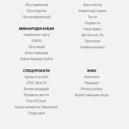
Ліга чемпіонів
Фан-сектор
Ліга Європ
и
Коментарі тижня
Ліга конференцій
Тести
Подкасти
МІЖНАРОДНІ КУБКИ
Наші відео
Чемпіонат світу
Футбол на ТБ
ЄВРО
Прогнози
Ліга націй
Новини казино
Копа Америка
Кубок Африки (КАН)
СПЕЦПРОЄКТИ
ІНФО
Кращі в історії
Контакти
УПЛ. Best XІ
Редакція
Битва редакцій
Privacy policy
Правила життя
Користувацька угода
Five O'Clock
Кращі моменти Ліверпуля
Подія дня