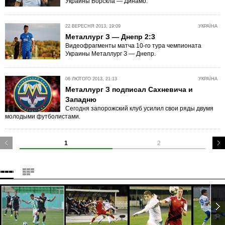
Украины Ворскла — Динамо.
22 ВЕРЕСНЯ 2013, 19:09
УКРАЇНА
Металлург З — Днепр 2:3
Видеофрагменты матча 10-го тура чемпионата
Украины Металлург З — Днепр.
06 ЛЮТОГО 2013, 21:13
УКРАЇНА
Металлург З подписал Сахневича и
Западню
Сегодня запорожский клуб усилил свои ряды двумя
молодыми футболистами.
1
2