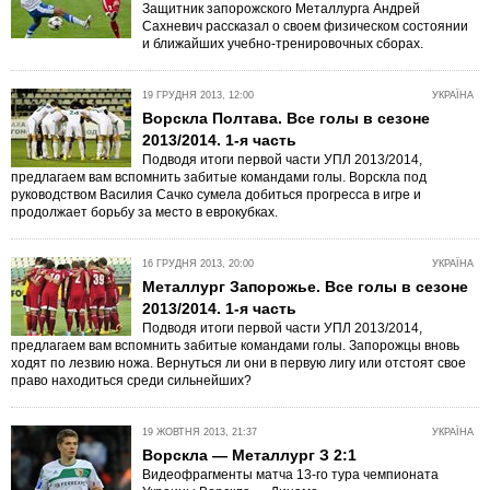
Защитник запорожского Металлурга Андрей
Сахневич рассказал о своем физическом состоянии
и ближайших учебно-тренировочных сборах.
19 ГРУДНЯ 2013, 12:00
УКРАЇНА
Ворскла Полтава. Все голы в сезоне
2013/2014. 1-я часть
Подводя итоги первой части УПЛ 2013/2014,
предлагаем вам вспомнить забитые командами голы. Ворскла под
руководством Василия Сачко сумела добиться прогресса в игре и
продолжает борьбу за место в еврокубках.
16 ГРУДНЯ 2013, 20:00
УКРАЇНА
Металлург Запорожье. Все голы в сезоне
2013/2014. 1-я часть
Подводя итоги первой части УПЛ 2013/2014,
предлагаем вам вспомнить забитые командами голы. Запорожцы вновь
ходят по лезвию ножа. Вернуться ли они в первую лигу или отстоят свое
право находиться среди сильнейших?
19 ЖОВТНЯ 2013, 21:37
УКРАЇНА
Ворскла — Металлург З 2:1
Видеофрагменты матча 13-го тура чемпионата