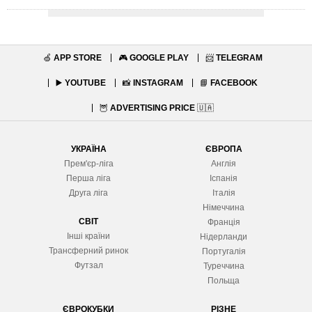
🍏
APP STORE
🎮
GOOGLE PLAY
📨
TELEGRAM
▶️
YOUTUBE
📸
INSTAGRAM
📘
FACEBOOK
🦉
ADVERTISING PRICE
🇺🇦
УКРАЇНА
ЄВРОПА
Прем'єр-ліга
Англія
Перша ліга
Іспанія
Друга ліга
Італія
Німеччина
СВІТ
Франція
Інші країни
Нідерланди
Трансферний ринок
Португалія
Футзал
Туреччина
Польща
ЄВРОКУБКИ
РІЗНЕ