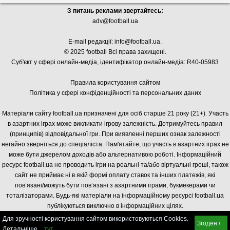
З питань реклами звертайтесь:
adv@football.ua
E-mail редакції:
info@football.ua
.
© 2025 football Всі права захищені.
Суб'єкт у сфері онлайн-медіа, і
дентифікатор онлайн-медіа: R40-05983
Правила користування сайтом
Політика у сфері конфіденційності та персональних даних
Матеріали сайту football.ua призначені для осіб старше 21 року (21+). Участь
в азартних іграх може викликати ігрову залежність. Дотримуйтесь правил
(принципів) відповідальної гри. При виявленні перших ознак залежності
негайно зверніться до спеціаліста. Пам'ятайте, що участь в азартних іграх не
може бути джерелом доходів або альтернативою роботі. Інформаційний
ресурс football.ua не проводить ігри на реальні та/або віртуальні гроші, також
сайт не приймає ні в якій формі оплату ставок та інших платежів, які
пов’язані/можуть бути пов’язані з азартними іграми, букмекерами чи
тоталізаторами. Будь-які матеріали на інформаційному ресурсі football.ua
публікуються виключно в інформаційних цілях.
Для зручності користування сайтом використовуються Cookies.
Згоден /
Детальніше
тут