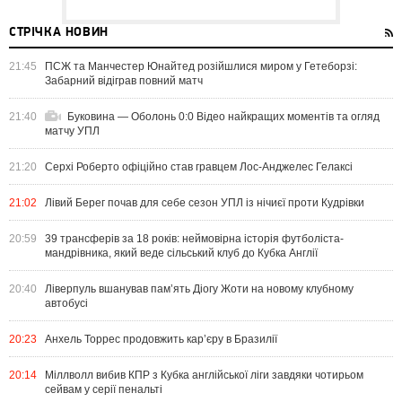
СТРІЧКА НОВИН
21:45
ПСЖ та Манчестер Юнайтед розійшлися миром у Гетеборзі:
Забарний відіграв повний матч
21:40
Буковина — Оболонь 0:0 Відео найкращих моментів та огляд
матчу УПЛ
21:20
Серхі Роберто офіційно став гравцем Лос-Анджелес Гелаксі
21:02
Лівий Берег почав для себе сезон УПЛ із нічиєї проти Кудрівки
20:59
39 трансферів за 18 років: неймовірна історія футболіста-
мандрівника, який веде сільський клуб до Кубка Англії
20:40
Ліверпуль вшанував пам’ять Діогу Жоти на новому клубному
автобусі
20:23
Анхель Торрес продовжить кар’єру в Бразилії
20:14
Міллволл вибив КПР з Кубка англійської ліги завдяки чотирьом
сейвам у серії пенальті