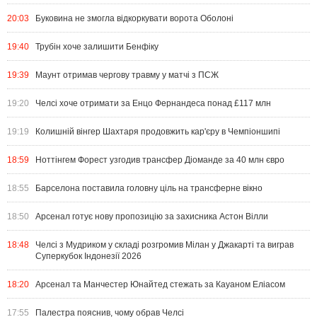
20:03
Буковина не змогла відкоркувати ворота Оболоні
19:40
Трубін хоче залишити Бенфіку
19:39
Маунт отримав чергову травму у матчі з ПСЖ
19:20
Челсі хоче отримати за Енцо Фернандеса понад £117 млн
19:19
Колишній вінгер Шахтаря продовжить кар'єру в Чемпіоншипі
18:59
Ноттінгем Форест узгодив трансфер Діоманде за 40 млн євро
18:55
Барселона поставила головну ціль на трансферне вікно
18:50
Арсенал готує нову пропозицію за захисника Астон Вілли
18:48
Челсі з Мудриком у складі розгромив Мілан у Джакарті та виграв
Суперкубок Індонезії 2026
18:20
Арсенал та Манчестер Юнайтед стежать за Кауаном Еліасом
17:55
Палестра пояснив, чому обрав Челсі