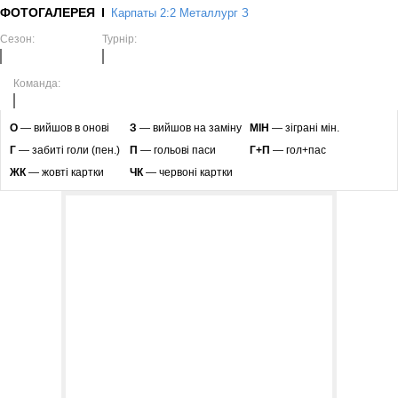
ФОТОГАЛЕРЕЯ
Карпаты 2:2 Металлург З
Сезон:
Турнір:
Команда:
O
— вийшов в онові
З
— вийшов на заміну
МІН
— зіграні мін.
Г
— забиті голи (пен.)
П
— гольові паси
Г+П
— гол+пас
ЖК
— жовті картки
ЧК
— червоні картки