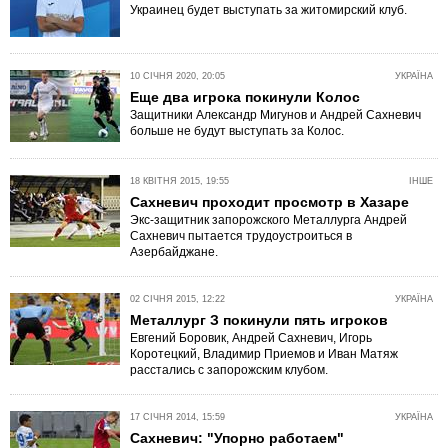
Украинец будет выступать за житомирский клуб.
10 СІЧНЯ 2020, 20:05
УКРАЇНА
Еще два игрока покинули Колос
Защитники Александр Мигунов и Андрей Сахневич
больше не будут выступать за Колос.
18 КВІТНЯ 2015, 19:55
ІНШЕ
Сахневич проходит просмотр в Хазаре
Экс-защитник запорожского Металлурга Андрей
Сахневич пытается трудоустроиться в
Азербайджане.
02 СІЧНЯ 2015, 12:22
УКРАЇНА
Металлург З покинули пять игроков
Евгений Боровик, Андрей Сахневич, Игорь
Коротецкий, Владимир Приемов и Иван Матяж
расстались с запорожским клубом.
17 СІЧНЯ 2014, 15:59
УКРАЇНА
Сахневич: "Упорно работаем"