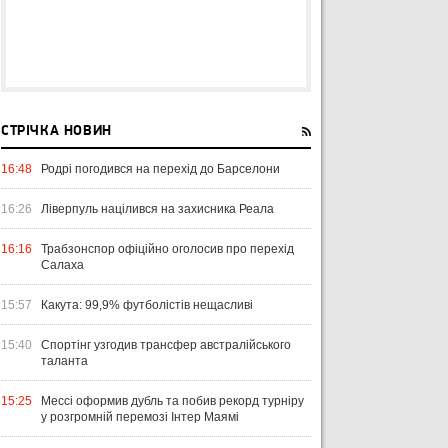
СТРІЧКА НОВИН
16:48
Родрі погодився на перехід до Барселони
16:26
Ліверпуль націлився на захисника Реала
16:16
Трабзонспор офіційно оголосив про перехід
Салаха
15:57
Какута: 99,9% футболістів нещасливі
15:40
Спортінг узгодив трансфер австралійського
таланта
15:25
Мессі оформив дубль та побив рекорд турніру
у розгромній перемозі Інтер Маямі