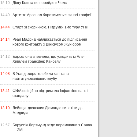
15:10
Діогу Кошта не перейде в Челсі
14:49
Артета: Арсенал боротиметься за всі трофеї
14:44
Старт зі скоринкою. Підсумки 1-го туру УПЛ
14:14
Реал Мадрид наближається до підписання
нового контракту з Вінісіусом Жуніором
14:12
Барселона впевнена, що узгодить із Аль-
Хілялем трансфер Канселу
14:08
В Уганді жорстко вбили капітана
найтитулованішого клубу
13:41
ФІФА офіційно підтримала Інфантіно на тлі
скандалу
13:10
Лейпциг дозволив Діоманде вилетіти до
Мадрида
12:57
Боруссія Дортмунд веде перемовини з Санчо
— ЗМІ