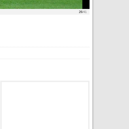
26
/41