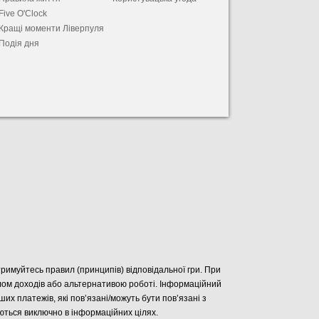
Five O'Clock
Кращі моменти Ліверпуля
Подія дня
отримуйтесь правил (принципів) відповідальної гри. При
елом доходів або альтернативою роботі. Інформаційний
нших платежів, які пов’язані/можуть бути пов’язані з
уються виключно в інформаційних цілях.