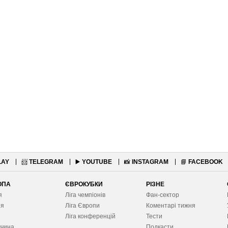
LAY
📨
TELEGRAM
▶️
YOUTUBE
📸
INSTAGRAM
📘
FACEBOOK
ОПА
ЄВРОКУБКИ
РІЗНЕ
я
Ліга чемпіонів
Фан-сектор
ія
Ліга Європ
и
Коментарі тижня
я
Ліга конференцій
Тести
ччина
Подкасти