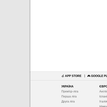
🍏
APP STORE
🎮
GOOGLE P
УКРАЇНА
ЄВР
Прем'єр-ліга
Англі
Перша ліга
Іспан
Друга ліга
Італі
Німе