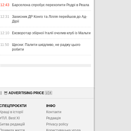
12:43
Барселона спробує перехопити Родрі в Реала
12:31
Захисник ДР Конго та Лілля перейшов до Ад-
Дірії
12:10
Ексворотар збірної Італії очолив клуб із Мальти
11:50
Щесни: Палити шкідливо, не раджу цього
робити
🦉
ADVERTISING PRICE
🇺🇦
СПЕЦПРОЄКТИ
ІНФО
Кращі в історії
Контакти
УПЛ. Best XІ
Редакція
Битва редакцій
Privacy policy
Правила життя
Користувацька угода