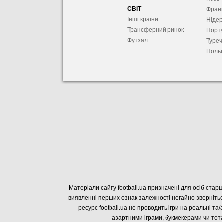
СВІТ
Фран
Інші країни
Ніде
Трансферний ринок
Порту
Футзал
Туре
Поль
Матеріали сайту football.ua призначені для осіб старш
виявленні перших ознак залежності негайно звернітьс
ресурс football.ua не проводить ігри на реальні та/
азартними іграми, букмекерами чи тота