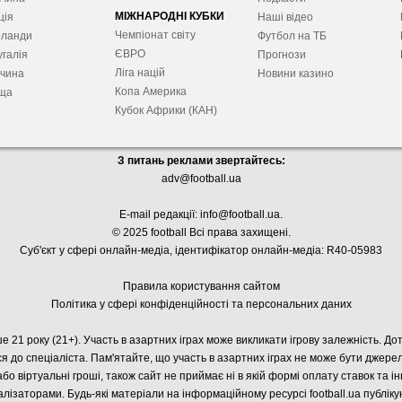
МІЖНАРОДНІ КУБКИ
ція
Наші відео
Чемпіонат світу
рланди
Футбол на ТБ
ЄВРО
галія
Прогнози
Ліга націй
ччина
Новини казино
Копа Америка
ща
Кубок Африки (КАН)
З питань реклами звертайтесь:
adv@football.ua
E-mail редакції:
info@football.ua
.
© 2025 football Всі права захищені.
Суб'єкт у сфері онлайн-медіа, і
дентифікатор онлайн-медіа: R40-05983
Правила користування сайтом
Політика у сфері конфіденційності та персональних даних
е 21 року (21+). Участь в азартних іграх може викликати ігрову залежність. Д
я до спеціаліста. Пам'ятайте, що участь в азартних іграх не може бути джер
або віртуальні гроші, також сайт не приймає ні в якій формі оплату ставок та і
лізаторами. Будь-які матеріали на інформаційному ресурсі football.ua публік