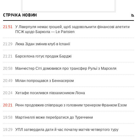
СТРІЧКА НОВИН
21:51
У Ліверпуля немає грошей, щоб задовольнити фінансові апетити
ПСЖ щодо Баркола — Le Parisien
21:29
Люка Зідан змінив клуб в Іспанії
21:21
Барселона готує продаж Барджі
20:58
Манчестер Сіті домовився про трансфер Рульї з Марселя
20:49
Мілан попрощався з Беннасером
20:24
Хетафе посилився півзахисником Ліона
20:21
Ренн продовжив співпрацю з головним тренером Франком Езом
19:58
Мартінеллі може перебратися до Туреччини
19:29
УПЛ затвердила дати й час початку матчів четвертого туру