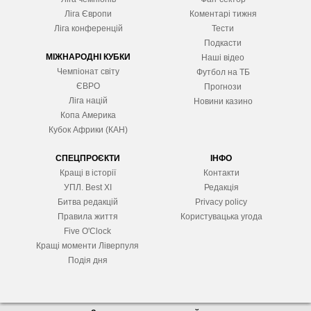
Ліга Європ
и
Коментарі тижня
Ліга конференцій
Тести
Подкасти
МІЖНАРОДНІ КУБКИ
Наші відео
Чемпіонат світу
Футбол на ТБ
ЄВРО
Прогнози
Ліга націй
Новини казино
Копа Америка
Кубок Африки (КАН)
СПЕЦПРОЄКТИ
ІНФО
Кращі в історії
Контакти
УПЛ. Best XІ
Редакція
Битва редакцій
Privacy policy
Правила життя
Користувацька угода
Five O'Clock
Кращі моменти Ліверпуля
Подія дня