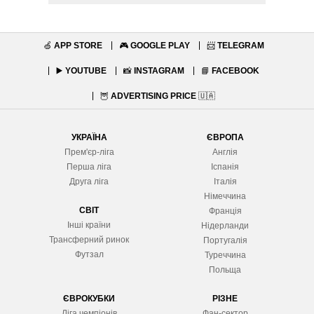
🍏
APP STORE
🎮
GOOGLE PLAY
📨
TELEGRAM
▶️
YOUTUBE
📸
INSTAGRAM
📘
FACEBOOK
🦉
ADVERTISING PRICE
🇺🇦
УКРАЇНА
ЄВРОПА
Прем'єр-ліга
Англія
Перша ліга
Іспанія
Друга ліга
Італія
Німеччина
СВІТ
Франція
Інші країни
Нідерланди
Трансферний ринок
Португалія
Футзал
Туреччина
Польща
ЄВРОКУБКИ
РІЗНЕ
Ліга чемпіонів
Фан-сектор