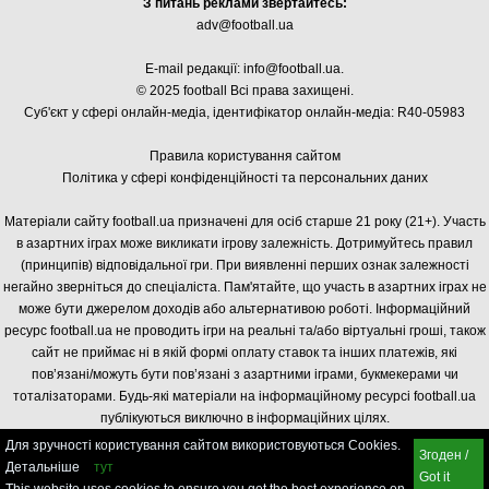
З питань реклами звертайтесь:
adv@football.ua
E-mail редакції:
info@football.ua
.
© 2025 football Всі права захищені.
Суб'єкт у сфері онлайн-медіа, і
дентифікатор онлайн-медіа: R40-05983
Правила користування сайтом
Політика у сфері конфіденційності та персональних даних
Матеріали сайту football.ua призначені для осіб старше 21 року (21+). Участь
в азартних іграх може викликати ігрову залежність. Дотримуйтесь правил
(принципів) відповідальної гри. При виявленні перших ознак залежності
негайно зверніться до спеціаліста. Пам'ятайте, що участь в азартних іграх не
може бути джерелом доходів або альтернативою роботі. Інформаційний
ресурс football.ua не проводить ігри на реальні та/або віртуальні гроші, також
сайт не приймає ні в якій формі оплату ставок та інших платежів, які
пов’язані/можуть бути пов’язані з азартними іграми, букмекерами чи
тоталізаторами. Будь-які матеріали на інформаційному ресурсі football.ua
публікуються виключно в інформаційних цілях.
Для зручності користування сайтом використовуються Cookies.
Згоден /
Детальніше
тут
Got it