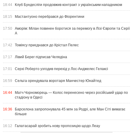
18:44
Клуб Бундесліги продовжив контракт з українським нападником
18:15
Мастантуоно перебрався до Фіорентини
17:50
Аморім: Мілан повинен боротися за перемогу в Лізі Європи та Серії
А
17:42
Томіясу приєднався до Крістал Пелес
17:17
Лівий Берег підписав Челядіна
17:01
Серхі Роберто узгодив перехід у Лос-Анджелес Гелаксі
16:59
Сельта орендувала воротаря Манчестер Юнайтед
16:44
Матч Чорноморець — Колос перенесено через російський удар по
стадіону в Одесі
16:36
Барселона запропонувала 45 млн за Родрі, але Ман Сіті вимагає
більше
16:12
Галатасарай зробить нову пропозицію щодо Леау