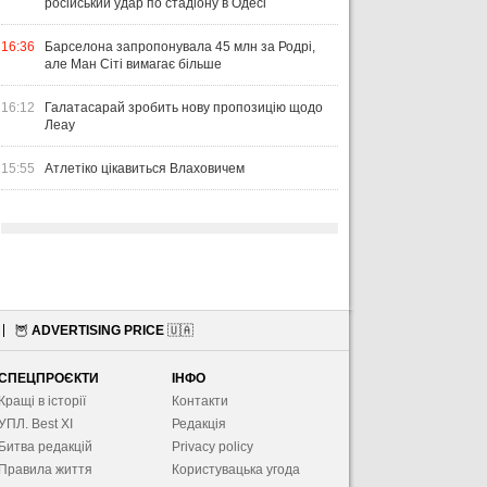
російський удар по стадіону в Одесі
16:36
Барселона запропонувала 45 млн за Родрі,
але Ман Сіті вимагає більше
16:12
Галатасарай зробить нову пропозицію щодо
Леау
15:55
Атлетіко цікавиться Влаховичем
🦉
ADVERTISING PRICE
🇺🇦
СПЕЦПРОЄКТИ
ІНФО
Кращі в історії
Контакти
УПЛ. Best XІ
Редакція
Битва редакцій
Privacy policy
Правила життя
Користувацька угода