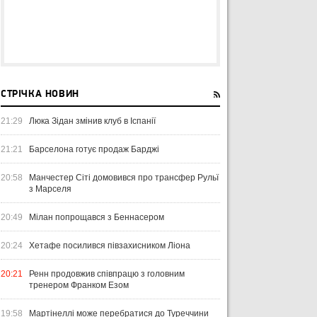
СТРІЧКА НОВИН
21:29
Люка Зідан змінив клуб в Іспанії
21:21
Барселона готує продаж Барджі
20:58
Манчестер Сіті домовився про трансфер Рульї
з Марселя
20:49
Мілан попрощався з Беннасером
20:24
Хетафе посилився півзахисником Ліона
20:21
Ренн продовжив співпрацю з головним
тренером Франком Езом
19:58
Мартінеллі може перебратися до Туреччини