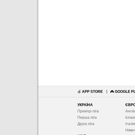
🍏
APP STORE
🎮
GOOGLE P
УКРАЇНА
ЄВР
Прем'єр-ліга
Англі
Перша ліга
Іспан
Друга ліга
Італі
Німе