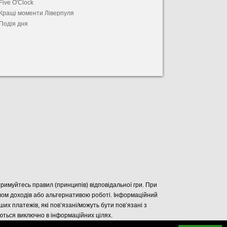
Five O'Clock
Кращі моменти Ліверпуля
Подія дня
отримуйтесь правил (принципів) відповідальної гри. При
елом доходів або альтернативою роботі. Інформаційний
нших платежів, які пов’язані/можуть бути пов’язані з
уються виключно в інформаційних цілях.