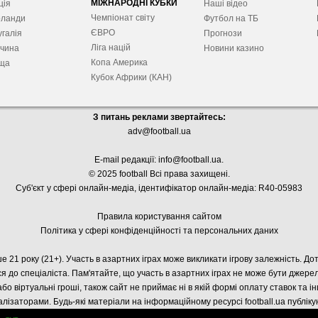
МІЖНАРОДНІ КУБКИ
ція
Наші відео
Чемпіонат світу
рланди
Футбол на ТБ
ЄВРО
галія
Прогнози
Ліга націй
ччина
Новини казино
Копа Америка
ща
Кубок Африки (КАН)
З питань реклами звертайтесь:
adv@football.ua
E-mail редакції:
info@football.ua
.
© 2025 football Всі права захищені.
Суб'єкт у сфері онлайн-медіа, і
дентифікатор онлайн-медіа: R40-05983
Правила користування сайтом
Політика у сфері конфіденційності та персональних даних
е 21 року (21+). Участь в азартних іграх може викликати ігрову залежність. Д
я до спеціаліста. Пам'ятайте, що участь в азартних іграх не може бути джер
або віртуальні гроші, також сайт не приймає ні в якій формі оплату ставок та і
лізаторами. Будь-які матеріали на інформаційному ресурсі football.ua публік