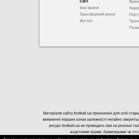
СВІТ
Фран
Інші країни
Ніде
Трансферний ринок
Порту
Футзал
Туре
Поль
Матеріали сайту football.ua призначені для осіб старш
виявленні перших ознак залежності негайно звернітьс
ресурс football.ua не проводить ігри на реальні та/
азартними іграми, букмекерами чи тота