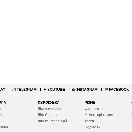
LAY
📨
TELEGRAM
▶️
YOUTUBE
📸
INSTAGRAM
📘
FACEBOOK
ОПА
ЄВРОКУБКИ
РІЗНЕ
я
Ліга чемпіонів
Фан-сектор
ія
Ліга Європ
и
Коментарі тижня
я
Ліга конференцій
Тести
ччина
Подкасти