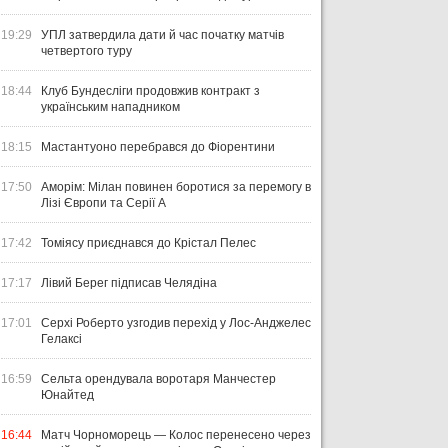
19:29
УПЛ затвердила дати й час початку матчів
четвертого туру
18:44
Клуб Бундесліги продовжив контракт з
українським нападником
18:15
Мастантуоно перебрався до Фіорентини
17:50
Аморім: Мілан повинен боротися за перемогу в
Лізі Європи та Серії А
17:42
Томіясу приєднався до Крістал Пелес
17:17
Лівий Берег підписав Челядіна
17:01
Серхі Роберто узгодив перехід у Лос-Анджелес
Гелаксі
16:59
Сельта орендувала воротаря Манчестер
Юнайтед
16:44
Матч Чорноморець — Колос перенесено через