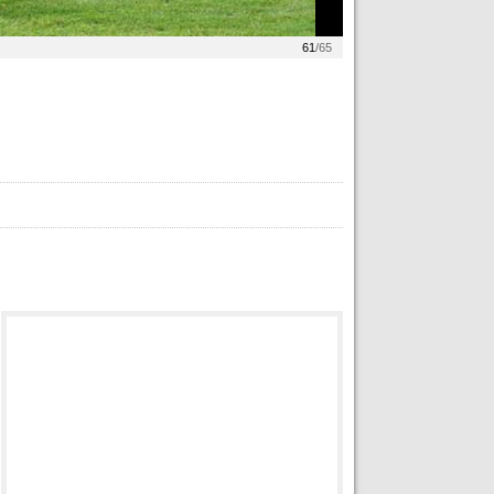
61
/65