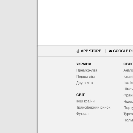
🍏
APP STORE
🎮
GOOGLE P
УКРАЇНА
ЄВР
Прем'єр-ліга
Англі
Перша ліга
Іспан
Друга ліга
Італі
Німе
СВІТ
Фран
Інші країни
Ніде
Трансферний ринок
Порту
Футзал
Туре
Поль