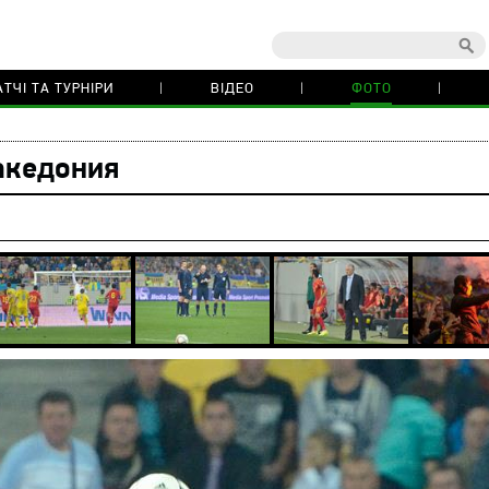
ТЧІ ТА ТУРНІРИ
ВІДЕО
ФОТО
акедония