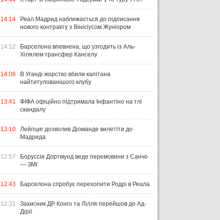
14:14
Реал Мадрид наближається до підписання
нового контракту з Вінісіусом Жуніором
14:12
Барселона впевнена, що узгодить із Аль-
Хілялем трансфер Канселу
14:08
В Уганді жорстко вбили капітана
найтитулованішого клубу
13:41
ФІФА офіційно підтримала Інфантіно на тлі
скандалу
13:10
Лейпциг дозволив Діоманде вилетіти до
Мадрида
12:57
Боруссія Дортмунд веде перемовини з Санчо
— ЗМІ
12:43
Барселона спробує перехопити Родрі в Реала
12:31
Захисник ДР Конго та Лілля перейшов до Ад-
Дірії