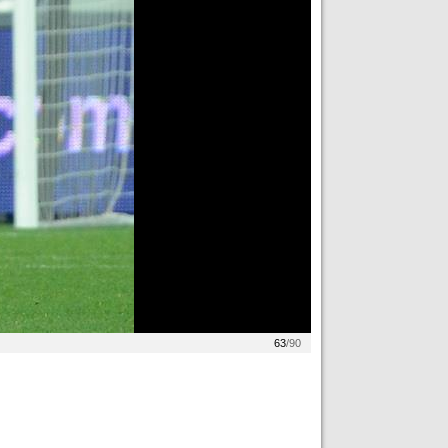
63
/90