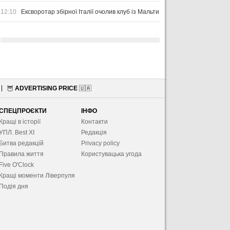
12:10
Ексворотар збірної Італії очолив клуб із Мальти
🦉
ADVERTISING PRICE
🇺🇦
СПЕЦПРОЄКТИ
ІНФО
Кращі в історії
Контакти
УПЛ. Best XІ
Редакція
Битва редакцій
Privacy policy
Правила життя
Користувацька угода
Five O'Clock
Кращі моменти Ліверпуля
Подія дня