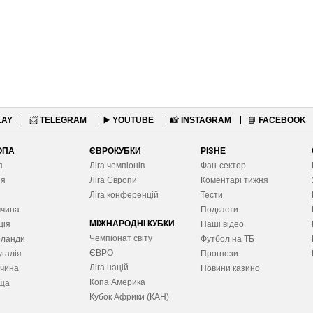
LAY
📨
TELEGRAM
▶️
YOUTUBE
📸
INSTAGRAM
📘
FACEBOOK
ОПА
ЄВРОКУБКИ
РІЗНЕ
я
Ліга чемпіонів
Фан-сектор
ія
Ліга Європ
и
Коментарі тижня
я
Ліга конференцій
Тести
ччина
Подкасти
МІЖНАРОДНІ КУБКИ
ція
Наші відео
Чемпіонат світу
рланди
Футбол на ТБ
ЄВРО
галія
Прогнози
Ліга націй
ччина
Новини казино
Копа Америка
ща
Кубок Африки (КАН)