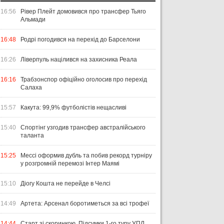
16:56
Рівер Плейт домовився про трансфер Тьяго
Альмади
16:48
Родрі погодився на перехід до Барселони
16:26
Ліверпуль націлився на захисника Реала
16:16
Трабзонспор офіційно оголосив про перехід
Салаха
15:57
Какута: 99,9% футболістів нещасливі
15:40
Спортінг узгодив трансфер австралійського
таланта
15:25
Мессі оформив дубль та побив рекорд турніру
у розгромній перемозі Інтер Маямі
15:10
Діогу Кошта не перейде в Челсі
14:49
Артета: Арсенал боротиметься за всі трофеї
14:44
Старт зі скоринкою. Підсумки 1-го туру УПЛ