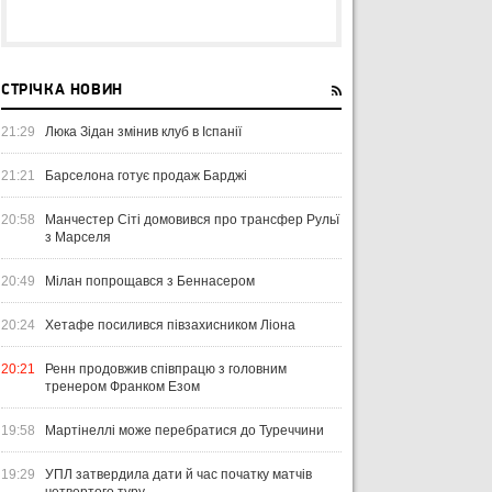
СТРІЧКА НОВИН
21:29
Люка Зідан змінив клуб в Іспанії
21:21
Барселона готує продаж Барджі
20:58
Манчестер Сіті домовився про трансфер Рульї
з Марселя
20:49
Мілан попрощався з Беннасером
20:24
Хетафе посилився півзахисником Ліона
20:21
Ренн продовжив співпрацю з головним
тренером Франком Езом
19:58
Мартінеллі може перебратися до Туреччини
19:29
УПЛ затвердила дати й час початку матчів