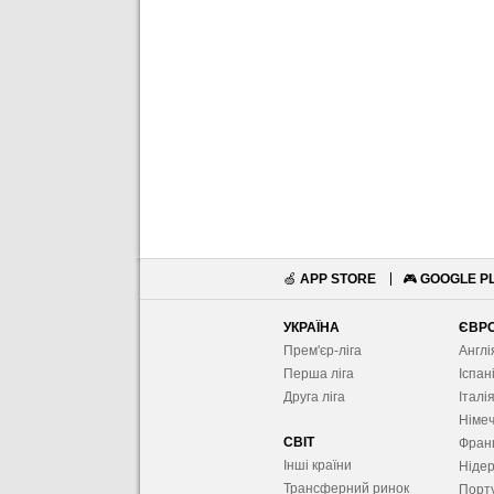
🍏
APP STORE
🎮
GOOGLE P
УКРАЇНА
ЄВР
Прем'єр-ліга
Англі
Перша ліга
Іспан
Друга ліга
Італі
Німе
СВІТ
Фран
Інші країни
Ніде
Трансферний ринок
Порту