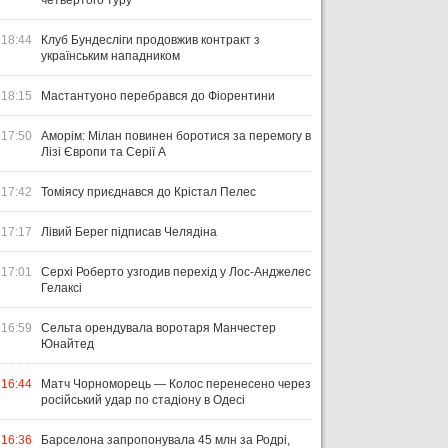
четвертого туру
18:44
Клуб Бундесліги продовжив контракт з
українським нападником
18:15
Мастантуоно перебрався до Фіорентини
17:50
Аморім: Мілан повинен боротися за перемогу в
Лізі Європи та Серії А
17:42
Томіясу приєднався до Крістал Пелес
17:17
Лівий Берег підписав Челядіна
17:01
Серхі Роберто узгодив перехід у Лос-Анджелес
Гелаксі
16:59
Сельта орендувала воротаря Манчестер
Юнайтед
16:44
Матч Чорноморець — Колос перенесено через
російський удар по стадіону в Одесі
16:36
Барселона запропонувала 45 млн за Родрі,