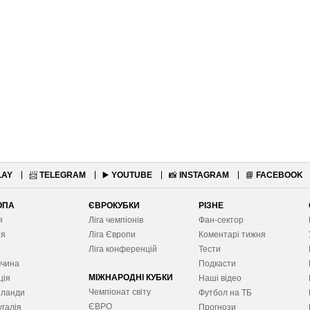
LAY
📨
TELEGRAM
▶️
YOUTUBE
📸
INSTAGRAM
📘
FACEBOOK
ОПА
ЄВРОКУБКИ
РІЗНЕ
я
Ліга чемпіонів
Фан-сектор
ія
Ліга Європ
и
Коментарі тижня
я
Ліга конференцій
Тести
ччина
Подкасти
МІЖНАРОДНІ КУБКИ
ція
Наші відео
Чемпіонат світу
рланди
Футбол на ТБ
ЄВРО
галія
Прогнози