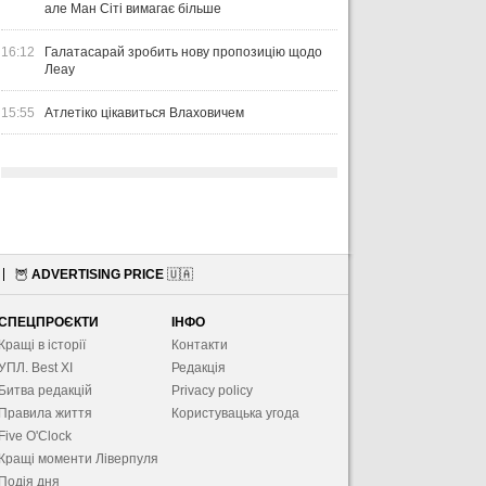
але Ман Сіті вимагає більше
16:12
Галатасарай зробить нову пропозицію щодо
Леау
15:55
Атлетіко цікавиться Влаховичем
🦉
ADVERTISING PRICE
🇺🇦
СПЕЦПРОЄКТИ
ІНФО
Кращі в історії
Контакти
УПЛ. Best XІ
Редакція
Битва редакцій
Privacy policy
Правила життя
Користувацька угода
Five O'Clock
Кращі моменти Ліверпуля
Подія дня