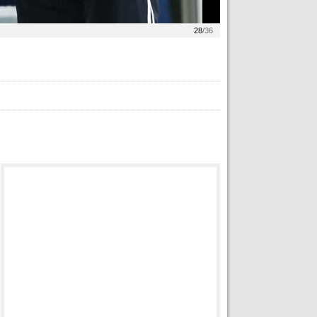
28
/36