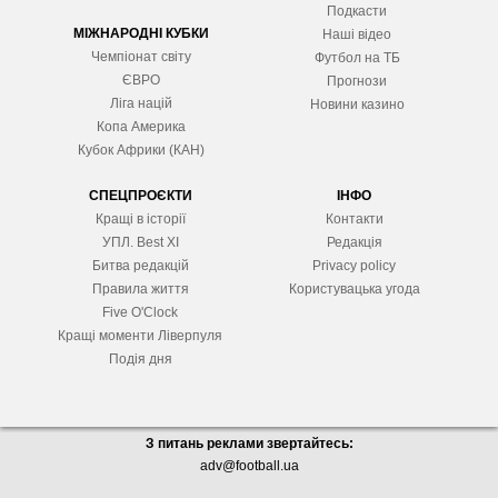
Подкасти
МІЖНАРОДНІ КУБКИ
Наші відео
Чемпіонат світу
Футбол на ТБ
ЄВРО
Прогнози
Ліга націй
Новини казино
Копа Америка
Кубок Африки (КАН)
СПЕЦПРОЄКТИ
ІНФО
Кращі в історії
Контакти
УПЛ. Best XІ
Редакція
Битва редакцій
Privacy policy
Правила життя
Користувацька угода
Five O'Clock
Кращі моменти Ліверпуля
Подія дня
З питань реклами звертайтесь:
adv@football.ua