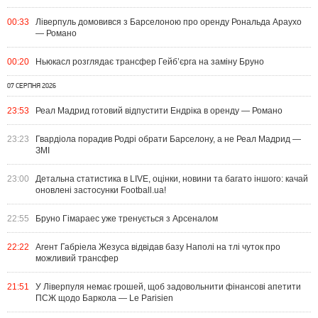
00:33
Ліверпуль домовився з Барселоною про оренду Рональда Араухо
— Романо
00:20
Ньюкасл розглядає трансфер Гейб’єрга на заміну Бруно
07 СЕРПНЯ 2026
23:53
Реал Мадрид готовий відпустити Ендріка в оренду — Романо
23:23
Гвардіола порадив Родрі обрати Барселону, а не Реал Мадрид —
ЗМІ
23:00
Детальна статистика в LIVE, оцінки, новини та багато іншого: качай
оновлені застосунки Football.ua!
22:55
Бруно Гімараес уже тренується з Арсеналом
22:22
Агент Габріела Жезуса відвідав базу Наполі на тлі чуток про
можливий трансфер
21:51
У Ліверпуля немає грошей, щоб задовольнити фінансові апетити
ПСЖ щодо Баркола — Le Parisien