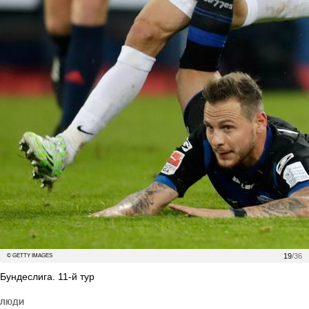
19
/36
© GETTY IMAGES
Бундеслига. 11-й тур
ЛЮДИ