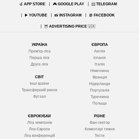
🍏
APP STORE
🎮
GOOGLE PLAY
📨
TELEGRAM
▶️
YOUTUBE
📸
INSTAGRAM
📘
FACEBOOK
🦉
ADVERTISING PRICE
🇺🇦
УКРАЇНА
ЄВРОПА
Прем'єр-ліга
Англія
Перша ліга
Іспанія
Друга ліга
Італія
Німеччина
СВІТ
Франція
Інші країни
Нідерланди
Трансферний ринок
Португалія
Футзал
Туреччина
Польща
ЄВРОКУБКИ
РІЗНЕ
Ліга чемпіонів
Фан-сектор
Ліга Європ
и
Коментарі тижня
Ліга конференцій
Тести