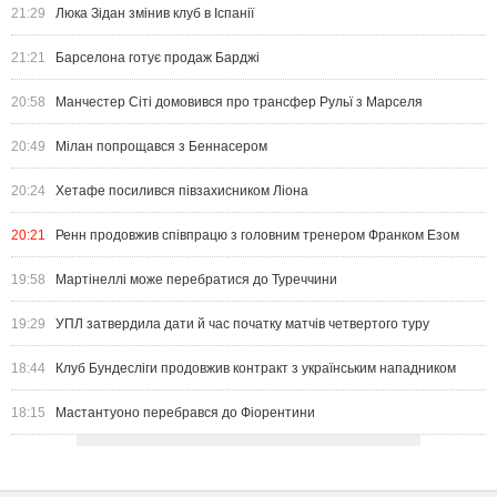
21:29
Люка Зідан змінив клуб в Іспанії
21:21
Барселона готує продаж Барджі
20:58
Манчестер Сіті домовився про трансфер Рульї з Марселя
20:49
Мілан попрощався з Беннасером
20:24
Хетафе посилився півзахисником Ліона
20:21
Ренн продовжив співпрацю з головним тренером Франком Езом
19:58
Мартінеллі може перебратися до Туреччини
19:29
УПЛ затвердила дати й час початку матчів четвертого туру
18:44
Клуб Бундесліги продовжив контракт з українським нападником
18:15
Мастантуоно перебрався до Фіорентини