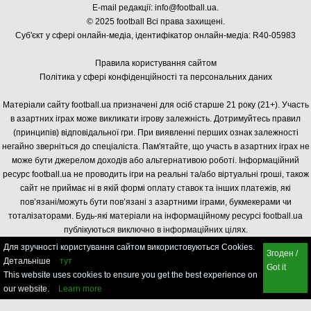
E-mail редакції:
info@football.ua
.
© 2025 football Всі права захищені.
Суб'єкт у сфері онлайн-медіа, і
дентифікатор онлайн-медіа: R40-05983
Правила користування сайтом
Політика у сфері конфіденційності та персональних даних
Матеріали сайту football.ua призначені для осіб старше 21 року (21+). Участь
в азартних іграх може викликати ігрову залежність. Дотримуйтесь правил
(принципів) відповідальної гри. При виявленні перших ознак залежності
негайно зверніться до спеціаліста. Пам'ятайте, що участь в азартних іграх не
може бути джерелом доходів або альтернативою роботі. Інформаційний
ресурс football.ua не проводить ігри на реальні та/або віртуальні гроші, також
сайт не приймає ні в якій формі оплату ставок та інших платежів, які
пов’язані/можуть бути пов’язані з азартними іграми, букмекерами чи
тоталізаторами. Будь-які матеріали на інформаційному ресурсі football.ua
публікуються виключно в інформаційних цілях.
Для зручності користування сайтом використовуються Cookies.
Згоден /
Детальніше
тут
Got it
This website uses cookies to ensure you get the best experience on
our website.
Learn more