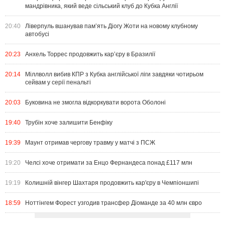
мандрівника, який веде сільський клуб до Кубка Англії
20:40
Ліверпуль вшанував пам’ять Діогу Жоти на новому клубному
автобусі
20:23
Анхель Торрес продовжить кар’єру в Бразилії
20:14
Міллволл вибив КПР з Кубка англійської ліги завдяки чотирьом
сейвам у серії пенальті
20:03
Буковина не змогла відкоркувати ворота Оболоні
19:40
Трубін хоче залишити Бенфіку
19:39
Маунт отримав чергову травму у матчі з ПСЖ
19:20
Челсі хоче отримати за Енцо Фернандеса понад £117 млн
19:19
Колишній вінгер Шахтаря продовжить кар'єру в Чемпіоншипі
18:59
Ноттінгем Форест узгодив трансфер Діоманде за 40 млн євро