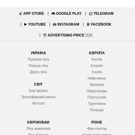
🍏
APP STORE
🎮
GOOGLE PLAY
📨
TELEGRAM
▶️
YOUTUBE
📸
INSTAGRAM
📘
FACEBOOK
🦉
ADVERTISING PRICE
🇺🇦
УКРАЇНА
ЄВРОПА
Прем'єр-ліга
Англія
Перша ліга
Іспанія
Друга ліга
Італія
Німеччина
СВІТ
Франція
Інші країни
Нідерланди
Трансферний ринок
Португалія
Футзал
Туреччина
Польща
ЄВРОКУБКИ
РІЗНЕ
Ліга чемпіонів
Фан-сектор