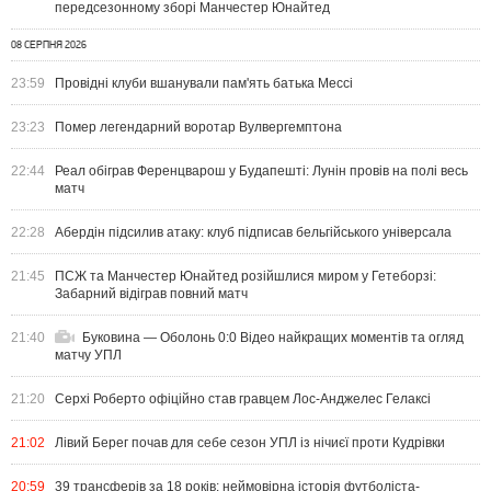
передсезонному зборі Манчестер Юнайтед
08 СЕРПНЯ 2026
23:59
Провідні клуби вшанували пам'ять батька Мессі
23:23
Помер легендарний воротар Вулвергемптона
22:44
Реал обіграв Ференцварош у Будапешті: Лунін провів на полі весь
матч
22:28
Абердін підсилив атаку: клуб підписав бельгійського універсала
21:45
ПСЖ та Манчестер Юнайтед розійшлися миром у Гетеборзі:
Забарний відіграв повний матч
21:40
Буковина — Оболонь 0:0 Відео найкращих моментів та огляд
матчу УПЛ
21:20
Серхі Роберто офіційно став гравцем Лос-Анджелес Гелаксі
21:02
Лівий Берег почав для себе сезон УПЛ із нічиєї проти Кудрівки
20:59
39 трансферів за 18 років: неймовірна історія футболіста-