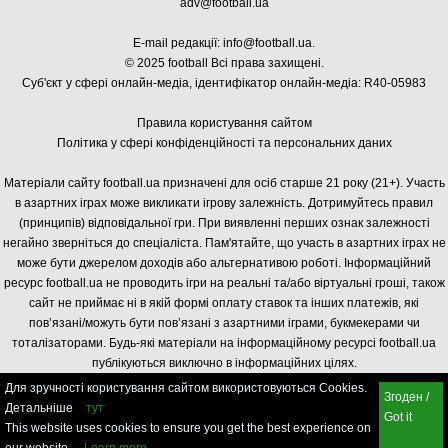
adv@football.ua
E-mail редакції:
info@football.ua
.
© 2025 football Всі права захищені.
Суб'єкт у сфері онлайн-медіа, і
дентифікатор онлайн-медіа: R40-05983
Правила користування сайтом
Політика у сфері конфіденційності та персональних даних
Матеріали сайту football.ua призначені для осіб старше 21 року (21+). Участь
в азартних іграх може викликати ігрову залежність. Дотримуйтесь правил
(принципів) відповідальної гри. При виявленні перших ознак залежності
негайно зверніться до спеціаліста. Пам'ятайте, що участь в азартних іграх не
може бути джерелом доходів або альтернативою роботі. Інформаційний
ресурс football.ua не проводить ігри на реальні та/або віртуальні гроші, також
сайт не приймає ні в якій формі оплату ставок та інших платежів, які
пов’язані/можуть бути пов’язані з азартними іграми, букмекерами чи
тоталізаторами. Будь-які матеріали на інформаційному ресурсі football.ua
публікуються виключно в інформаційних цілях.
Для зручності користування сайтом використовуються Cookies.
Згоден /
Детальніше
тут
Got it
This website uses cookies to ensure you get the best experience on