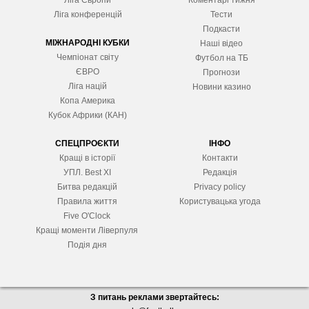
Ліга Європ
и
Коментарі тижня
Ліга конференцій
Тести
Подкасти
МІЖНАРОДНІ КУБКИ
Наші відео
Чемпіонат світу
Футбол на ТБ
ЄВРО
Прогнози
Ліга націй
Новини казино
Копа Америка
Кубок Африки (КАН)
СПЕЦПРОЄКТИ
ІНФО
Кращі в історії
Контакти
УПЛ. Best XІ
Редакція
Битва редакцій
Privacy policy
Правила життя
Користувацька угода
Five O'Clock
Кращі моменти Ліверпуля
Подія дня
З питань реклами звертайтесь: