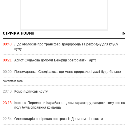
СТРІЧКА НОВИН
00:43
Лідс оголосив про трансфер Траффорда за рекордну для клубу
суму
00:21
Асист Судакова допоміг Бенфіці розгромити Гартс
00:00
Пономаренко: Сподіваюсь, що мене прорвало, і далі буде більше
06 СЕРПНЯ 2026
23:40
Комо підписав Коуту
23:18
Костюк: Перемогли Карабах завдяки характеру, завдяки тому, що на
полі була справжня команда
22:54
Олександрія розірвала контракт із Денисом Шостаком