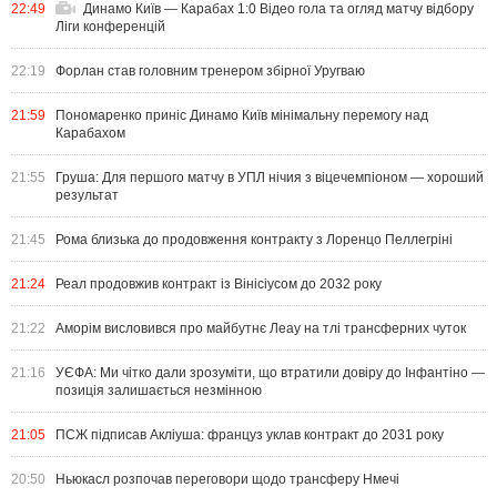
22:49
Динамо Київ — Карабах 1:0 Відео гола та огляд матчу відбору
Ліги конференцій
22:19
Форлан став головним тренером збірної Уругваю
21:59
Пономаренко приніс Динамо Київ мінімальну перемогу над
Карабахом
21:55
Груша: Для першого матчу в УПЛ нічия з віцечемпіоном — хороший
результат
21:45
Рома близька до продовження контракту з Лоренцо Пеллегріні
21:24
Реал продовжив контракт із Вінісіусом до 2032 року
21:22
Аморім висловився про майбутнє Леау на тлі трансферних чуток
21:16
УЄФА: Ми чітко дали зрозуміти, що втратили довіру до Інфантіно —
позиція залишається незмінною
21:05
ПСЖ підписав Акліуша: француз уклав контракт до 2031 року
20:50
Ньюкасл розпочав переговори щодо трансферу Нмечі